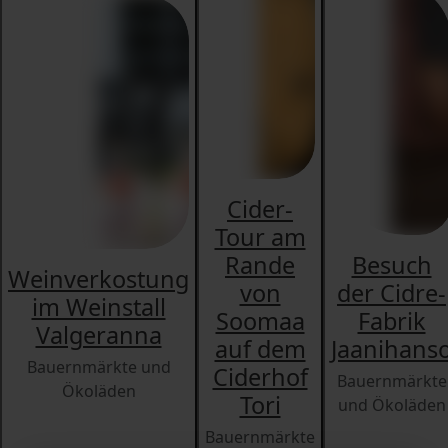
Cider-
Tour am
Rande
Besuch
Weinverkostung
von
der Cidre-
im Weinstall
Soomaa
Fabrik
Valgeranna
auf dem
Jaanihans
Bauernmärkte und
Ciderhof
Bauernmärkte
Ökoläden
Tori
und Ökoläden
Bauernmärkte