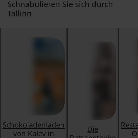
Schnabulieren Sie sich durch
Tallinn
Schokoladenladen
Rest
Die
von Kalev in
O
Ratsapotheke