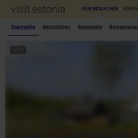
FÜR BESUCHER
FÜR 
Startseite
Aktivitäten
Reiseziele
Reiseplanu
1
/
7