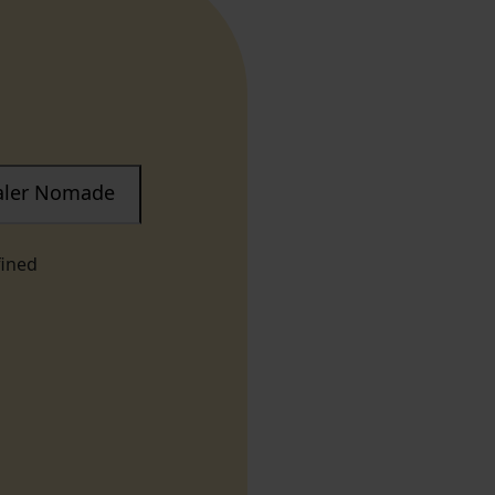
taler Nomade
fined