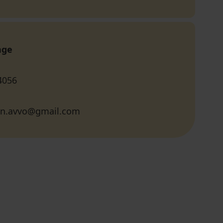
age
4056
in.avvo@gmail.com