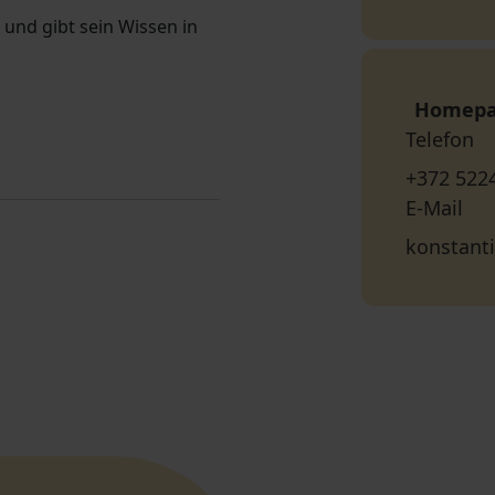
n
und gibt sein Wissen in
Homep
Telefon
+372 522
E-Mail
konstant