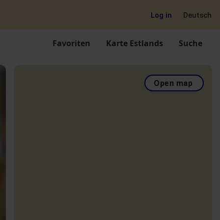
Log in
Deutsch
Favoriten
Karte Estlands
Suche
Open map