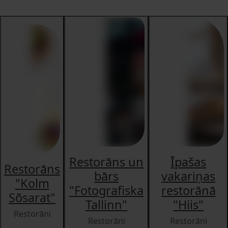
Restorāns un
Īpašas
Restorāns
bārs
vakariņas
"Kolm
"Fotografiska
restorānā
Sõsarat"
Tallinn"
"Hiis"
Restorāni
Restorāni
Restorāni