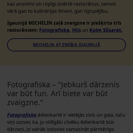
kas anonīmi un rūpīgi izvērtē restorānus, ņemot
vērā gan to kulinārijas līmeni, gan ilgtspējību.
Igaunijā MICHELIN zaļā zvaigzne ir piešķirta trīs
restorāniem:
Fotografiska
,
Hiis
un
Kolm Sõsarat.
MICHELIN ATZINĪBA IGAUNIJĀ
Fotografiska – "Jebkurš dārzenis
var būt fun. Arī biete var būt
zvaigzne."
Fotografiska
ēdienkartē ir vietējās zivis un gaļa, taču
viņi uzsver, ka, jo stilīgāki cilvēku ēdienkartē būs
dārzeņi, jo vairāk izdosies samazināt pārmērīgo