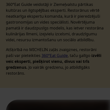
360°Eat Guide veidotāji ir Ziemeļvalstu pārtikas
kultūras un ilgtspējības eksperti. Restorānus vērtē
neatkarīga ekspertu komanda, kurā ir pieredzējuši
gastronomijas un vides speciālisti. Novērtējuma
pamatā ir daudzpusīgs modelis, kas ietver restorāna
kulinārijas līmeni, izejvielu izcelsmi, draudzīgumu
videi, resursu izmantošanu un sociālo atbildību.
Atšķirībā no MICHELIN zaļās zvaigznes, restorāni
paši var pieteikties
360°Eat Guide
, taču galīgo
izvēli
veic eksperti, piešķirot vienu, divus vai trīs
gredzenus.
Jo vairāk gredzenu, jo atbildīgāks
restorāns.