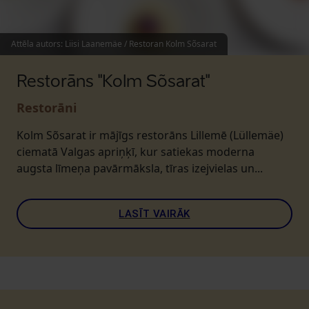
Attēla autors
:
Liisi Laanemäe / Restoran Kolm Sõsarat
Restorāns "Kolm Sõsarat"
Restorāni
Kolm Sõsarat ir mājīgs restorāns Lillemē (Lüllemäe)
ciematā Valgas apriņķī, kur satiekas moderna
augsta līmeņa pavārmāksla, tīras izejvielas un...
LASĪT VAIRĀK