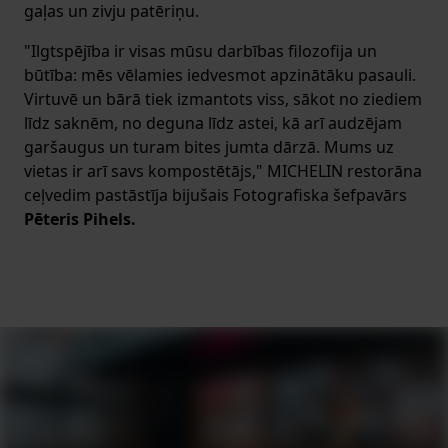
gaļas un zivju patēriņu.
"Ilgtspējība ir visas mūsu darbības filozofija un
būtība: mēs vēlamies iedvesmot apzinātāku pasauli.
Virtuvē un bārā tiek izmantots viss, sākot no ziediem
līdz saknēm, no deguna līdz astei, kā arī audzējam
garšaugus un turam bites jumta dārzā. Mums uz
vietas ir arī savs kompostētājs," MICHELIN restorāna
ceļvedim pastāstīja bijušais Fotografiska šefpavārs
Pēteris Pihels.