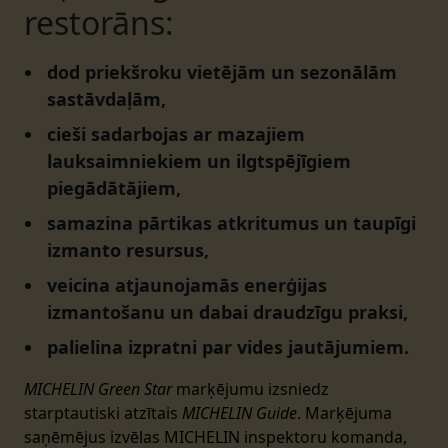
restorāns:
dod priekšroku vietējām un sezonālām
sastāvdaļām,
cieši sadarbojas ar mazajiem
lauksaimniekiem un ilgtspējīgiem
piegādātājiem,
samazina pārtikas atkritumus un taupīgi
izmanto resursus,
veicina atjaunojamās enerģijas
izmantošanu un dabai draudzīgu praksi,
palielina izpratni par vides jautājumiem.
MICHELIN Green Star
marķējumu izsniedz
starptautiski atzītais
MICHELIN Guide
. Marķējuma
saņēmējus izvēlas MICHELIN inspektoru komanda,