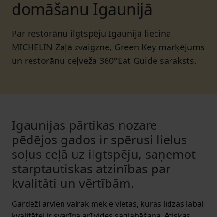
domāšanu Igaunijā
Par restorānu ilgtspēju Igaunijā liecina
MICHELIN Zaļā zvaigzne, Green Key marķējums
un restorānu ceļveža 360°Eat Guide saraksts.
Igaunijas pārtikas nozare
pēdējos gados ir spērusi lielus
soļus ceļā uz ilgtspēju, saņemot
starptautiskas atzinības par
kvalitāti un vērtībām.
Gardēži arvien vairāk meklē vietas, kurās līdzās labai
kvalitātei ir svarīga arī vides saglabāšana, ētiskas