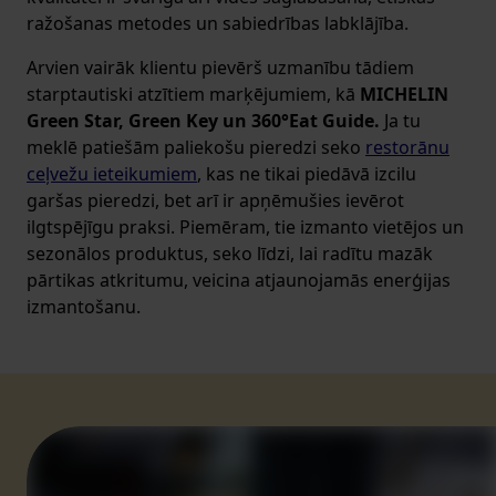
ražošanas metodes un sabiedrības labklājība.
Arvien vairāk klientu pievērš uzmanību tādiem
starptautiski atzītiem marķējumiem, kā
MICHELIN
Green Star, Green Key un 360°Eat Guide.
Ja tu
meklē patiešām paliekošu pieredzi seko
restorānu
ceļvežu ieteikumiem
, kas ne tikai piedāvā izcilu
garšas pieredzi, bet arī ir apņēmušies ievērot
ilgtspējīgu praksi. Piemēram, tie izmanto vietējos un
sezonālos produktus, seko līdzi, lai radītu mazāk
pārtikas atkritumu, veicina atjaunojamās enerģijas
izmantošanu.