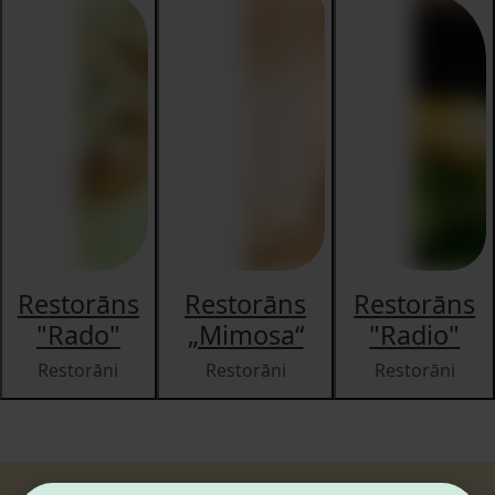
Restorāns
Restorāns
Restorāns
"Rado"
„Mimosa“
"Radio"
Restorāni
Restorāni
Restorāni