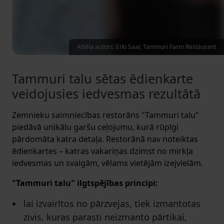
Attēla autors: Erki Saar, Tammuri Farm Restaurant
Tammuri talu sētas ēdienkarte
veidojusies iedvesmas rezultātā
Zemnieku saimniecības restorāns "Tammuri talu"
piedāvā unikālu garšu ceļojumu, kurā rūpīgi
pārdomāta katra detaļa. Restorānā nav noteiktas
ēdienkartes – katras vakariņas dzimst no mirkļa
iedvesmas un svaigām, vēlams vietējām izejvielām.
"Tammuri talu" ilgtspējības principi:
lai izvairītos no pārzvejas, tiek izmantotas
zivis, kuras parasti neizmanto pārtikai,