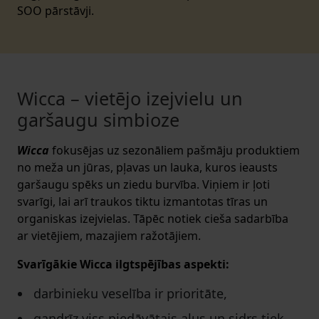
SOO pārstāvji.
Wicca – vietējo izejvielu un
garšaugu simbioze
Wicca
fokusējas uz sezonāliem pašmāju produktiem
no meža un jūras, pļavas un lauka, kuros ieausts
garšaugu spēks un ziedu burvība. Viņiem ir ļoti
svarīgi, lai arī traukos tiktu izmantotas tīras un
organiskas izejvielas. Tāpēc notiek cieša sadarbība
ar vietējiem, mazajiem ražotājiem.
Svarīgākie Wicca ilgtspējības aspekti:
darbinieku veselība ir prioritāte,
gandrīz viss piedāvātais alus un sidrs tiek