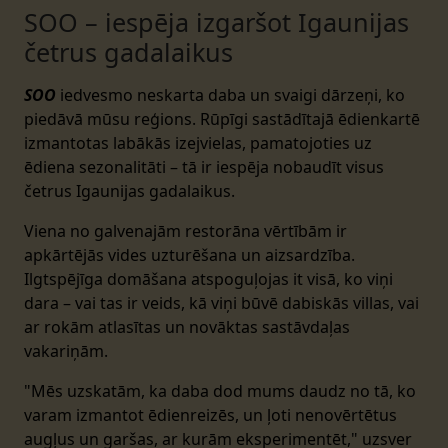
SOO – iespēja izgaršot Igaunijas
četrus gadalaikus
SOO
iedvesmo neskarta daba un svaigi dārzeņi, ko
piedāvā mūsu reģions. Rūpīgi sastādītajā ēdienkartē
izmantotas labākās izejvielas, pamatojoties uz
ēdiena sezonalitāti – tā ir iespēja nobaudīt visus
četrus Igaunijas gadalaikus.
Viena no galvenajām restorāna vērtībām ir
apkārtējās vides uzturēšana un aizsardzība.
Ilgtspējīga domāšana atspoguļojas it visā, ko viņi
dara – vai tas ir veids, kā viņi būvē dabiskās villas, vai
ar rokām atlasītas un novāktas sastāvdaļas
vakariņām.
"Mēs uzskatām, ka daba dod mums daudz no tā, ko
varam izmantot ēdienreizēs, un ļoti nenovērtētus
augļus un garšas, ar kurām eksperimentēt," uzsver