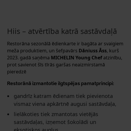
Hiis – atvērtība katrā sastāvdaļā
Restorāna sezonālā ēdienkarte ir bagāta ar svaigiem
meža produktiem, un šefpavārs
Dāniuss Āss
, kurš
2023. gadā saņēma
MICHELIN Young Chef
atzinību,
prot savienot šīs tīrās garšas neaizmirstamā
pieredzē
Restorānā izmantotie ilgtspējas pamatprincipi:
gandrīz katram ēdienam tiek pievienota
vismaz viena apkārtnē augusi sastāvdaļa,
lielākoties tiek zmantotas vietējās
sastāvdaļas, izņemot šokolādi un
eksotiskos augļus,