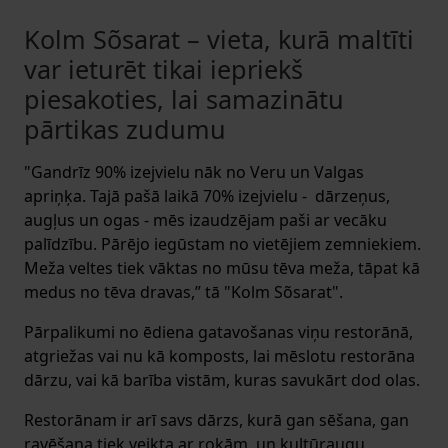
Kolm Sõsarat – vieta, kurā maltīti
var ieturēt tikai iepriekš
piesakoties, lai samazinātu
pārtikas zudumu
"Gandrīz 90% izejvielu nāk no Veru un Valgas
apriņķa. Tajā pašā laikā 70% izejvielu - dārzeņus,
augļus un ogas - mēs izaudzējam paši ar vecāku
palīdzību. Pārējo iegūstam no vietējiem zemniekiem.
Meža veltes tiek vāktas no mūsu tēva meža, tāpat kā
medus no tēva dravas,” tā "Kolm Sõsarat".
Pārpalikumi no ēdiena gatavošanas viņu restorānā,
atgriežas vai nu kā komposts, lai mēslotu restorāna
dārzu, vai kā barība vistām, kuras savukārt dod olas.
Restorānam ir arī savs dārzs, kurā gan sēšana, gan
ravēšana tiek veikta ar rokām, un kultūraugu