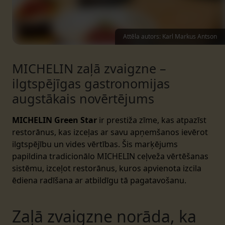
Attēla autors: Karl Markus Antson
MICHELIN zaļā zvaigzne –
ilgtspējīgas gastronomijas
augstākais novērtējums
MICHELIN Green Star
ir prestiža zīme, kas atpazīst
restorānus, kas izceļas ar savu apņemšanos ievērot
ilgtspējību un vides vērtības. Šis marķējums
papildina tradicionālo MICHELIN ceļveža vērtēšanas
sistēmu, izceļot restorānus, kuros apvienota izcila
ēdiena radīšana ar atbildīgu tā pagatavošanu.
Zaļā zvaigzne norāda, ka