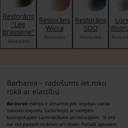
Restorāns
Restorāns
Restorāns
Lor
"Lee
Wicca
SOO
Bistr
Brasserie"
Restorāni
Restorāni
Restorā
Restorāni
Barbarea – radošums iet roku
rokā ar elastību
Barbarea
mērķis ir izmantot pēc iespējas vairāk
dabisko izejvielu, sadarbojas ar vietējām
bioloģiskajām saimniecībām un ražotājiem. Tā viņi
var tos padarīt zināmus arī citiem. Pašlaik aptuveni