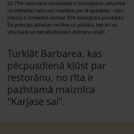
50-75% restorāna sastāvdaļu ir bioloģiskas (atkarībā
no mēneša), taču viņi neplāno pie tā apstāties - viņu
mērķis ir izmantot vismaz 90% bioloģisko produktu.
Šis princips attiecas ne tikai uz pārtiku, bet arī uz
vīnu karti un bezalkoholisko dzērienu izvēli.
Turklāt Barbarea, kas
pēcpusdienā kļūst par
restorānu, no rīta ir
pazīstamā maiznīca
"Karjase sai".