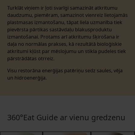
Turklāt viņiem ir ļoti svarīgi samazināt atkritumu
daudzumu, piemēram, samazinot vienreiz lietojamās
plastmasas izmantošanu, tāpat liela uzmanība tiek
pievērsta pārtikas sastāvdaļu blakusproduktu
izmantošanai. Protams arī atkritumu šķirošana ir
daļa no normālas prakses, kā rezultātā bioloģiskie
atkritumi kļūst par mēslojumu un stikla pudeles tiek
pārstrādātas otrreiz.
Visu restorāna enerģijas patēriņu sedz saules, vēja
un hidroenerģija.
360°Eat Guide ar vienu gredzenu