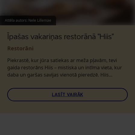
Attēla autors
:
Nele Lillemäe
Īpašas vakariņas restorānā "Hiis"
Restorāni
Piekrastē, kur jūra satiekas ar meža pļavām, tevi
gaida restorāns Hiis – mistiska un intīma vieta, kur
daba un garšas savijas vienotā pieredzē. Hiis...
LASĪT VAIRĀK