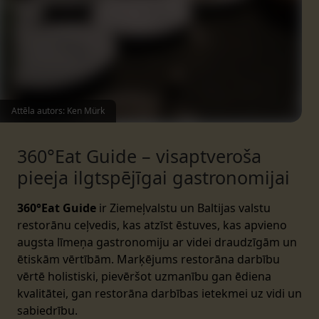
Attēla autors: Ken Mürk
360°Eat Guide – visaptveroša
pieeja ilgtspējīgai gastronomijai
360°Eat Guide
ir Ziemeļvalstu un Baltijas valstu
restorānu ceļvedis, kas atzīst ēstuves, kas apvieno
augsta līmeņa gastronomiju ar videi draudzīgām un
ētiskām vērtībām. Marķējums restorāna darbību
vērtē holistiski, pievēršot uzmanību gan ēdiena
kvalitātei, gan restorāna darbības ietekmei uz vidi un
sabiedrību.