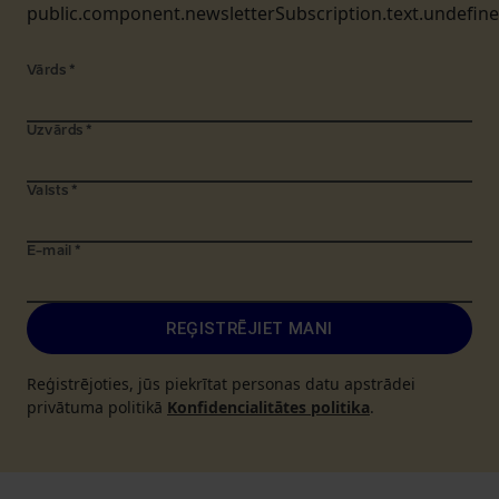
public.component.newsletterSubscription.text.undefin
Vārds
*
Uzvārds
*
Valsts
*
E-mail
*
REĢISTRĒJIET MANI
Reģistrējoties, jūs piekrītat personas datu apstrādei
privātuma politikā
Konfidencialitātes politika
.