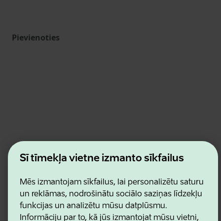
Pievienoties
Estonian Business and Innovation Agency
Šī tīmekļa vietne izmanto sīkfailus
Kontakti
Sadarbības partneri
Lietošanas noteikumi
Mēs izmantojam sīkfailus, lai personalizētu saturu
Sīkdatņu un konfidencialitātes politika
un reklāmas, nodrošinātu sociālo saziņas līdzekļu
funkcijas un analizētu mūsu datplūsmu.
Informāciju par to, kā jūs izmantojat mūsu vietni,