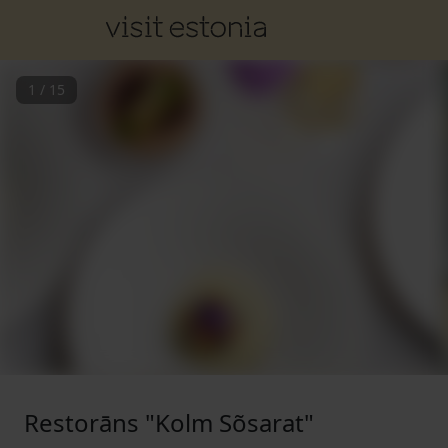
1
/
15
Restorāns "Kolm Sõsarat"