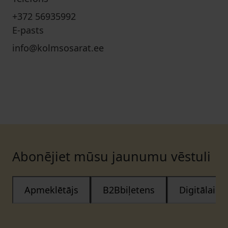
+372 56935992
E-pasts
info@kolmsosarat.ee
Abonējiet mūsu jaunumu vēstuli
Apmeklētājs
B2Bbiļetens
Digitālais