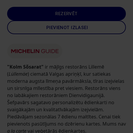
REZERVĒT
PIEVIENOT IZLASEI
"Kolm Sõsarat"
ir mājīgs restorāns Lillemē
(
Lüllemäe
) ciematā Valgas apriņķī, kur satiekas
moderna augsta līmeņa pavārmāksla, tīras izejvielas
un sirsnīga mīlestība pret viesiem. Restorāns viens
no labākajiem restorāniem Dienvidigaunijā.
Šefpavārs sagatavo personalizētu ēdienkarti no
svaigākajām un kvalitatīvākajām izejvielām.
Piedāvājam sezonālas 7 ēdienu maltītes. Cenai tiek
pievienots pasūtījums no dzērienu kartes. Mums nav
a la carte
vai veģetārās ēdienkartes.