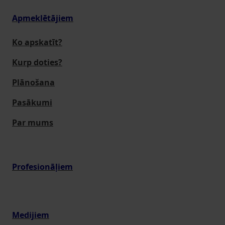
Apmeklētājiem
Ko apskatīt?
Kurp doties?
Plānošana
Pasākumi
Par mums
Profesionāļiem
Medijiem