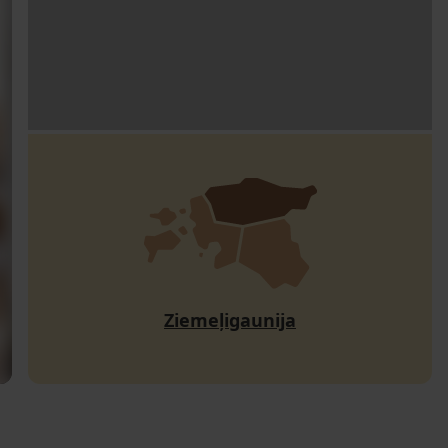
Ziemeļigaunija