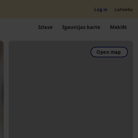
Log in
Latviešu
Izlase
Igaunijas karte
Meklēt
Open map