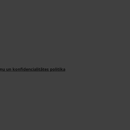
ņu un konfidencialitātes politika