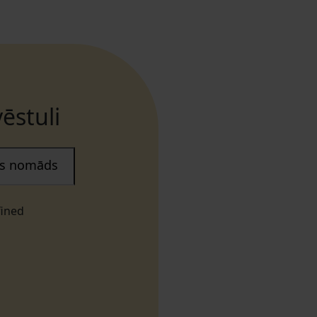
ēstuli
ais nomāds
fined