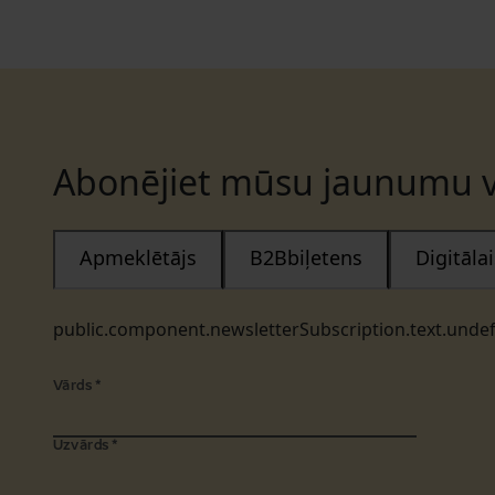
Abonējiet mūsu jaunumu v
Apmeklētājs
B2Bbiļetens
Digitāl
public.component.newsletterSubscription.text.unde
Vārds
*
Uzvārds
*