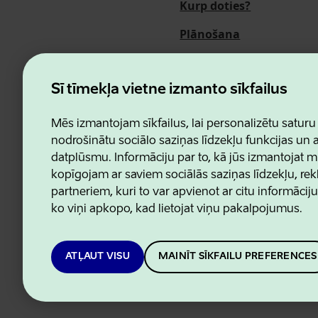
Kurp doties?
Plānošana
Pasākumi
Par mums
Šī tīmekļa vietne izmanto sīkfailus
Mēs izmantojam sīkfailus, lai personalizētu saturu
nodrošinātu sociālo saziņas līdzekļu funkcijas un
datplūsmu. Informāciju par to, kā jūs izmantojat m
Estonian Business and Innovatio
kopīgojam ar saviem sociālās saziņas līdzekļu, re
partneriem, kuri to var apvienot ar citu informācij
ko viņi apkopo, kad lietojat viņu pakalpojumus.
ATĻAUT VISU
MAINĪT SĪKFAILU PREFERENCES