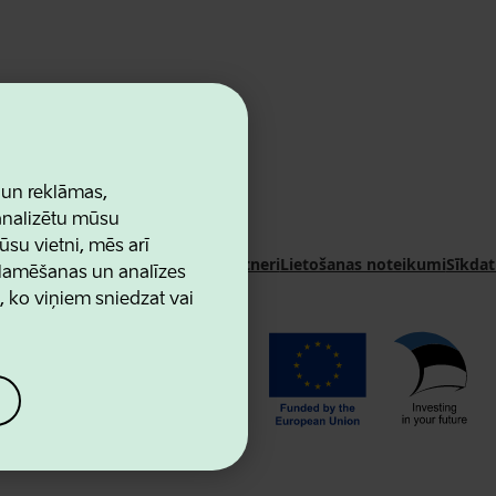
 un reklāmas,
 analizētu mūsu
ūsu vietni, mēs arī
n Agency
Kontakti
Sadarbības partneri
Lietošanas noteikumi
Sīkdat
klamēšanas un analīzes
u, ko viņiem sniedzat vai