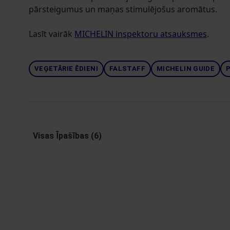
pārsteigumus un maņas stimulējošus aromātus.
Lasīt vairāk
MICHELIN inspektoru atsauksmes
.
VEĢETĀRIE ĒDIENI
FALSTAFF
MICHELIN GUIDE
Visas Īpašības (6)