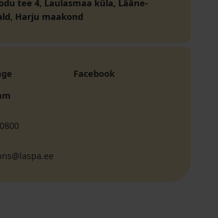
du tee 4, Laulasmaa küla, Lääne-
ald, Harju maakond
age
Facebook
ram
 0800
ions@laspa.ee