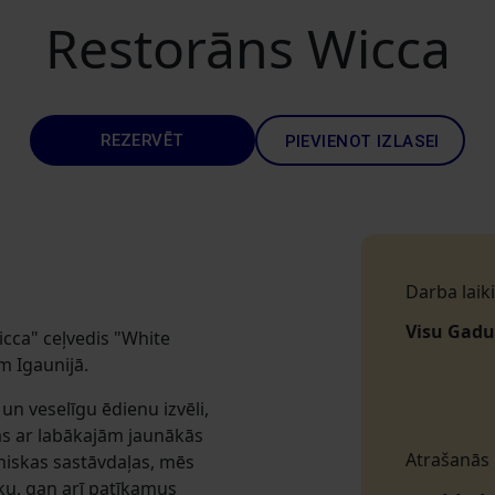
Restorāns Wicca
REZERVĒT
PIEVIENOT IZLASEI
Darba laiki
Visu Gadu
cca" ceļvedis "White
em Igaunijā.
un veselīgu ēdienu izvēli,
as ar labākajām jaunākās
Atrašanās
iskas sastāvdaļas, mēs
ku, gan arī patīkamus