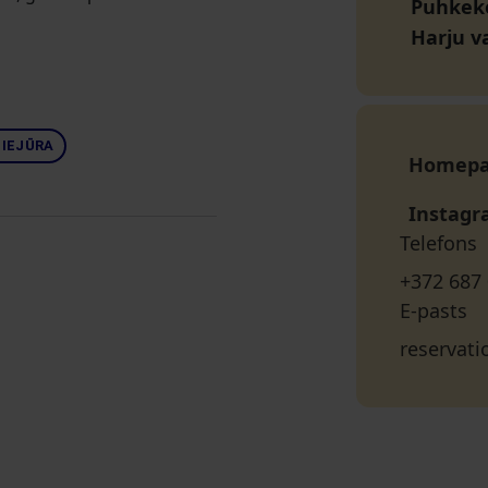
Puhkeko
Harju v
PIEJŪRA
Homep
Instag
Telefons
+372 687
E-pasts
reservat