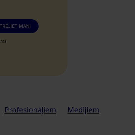
TRĒJIET MANI
tuma
Profesionāļiem
Medijiem