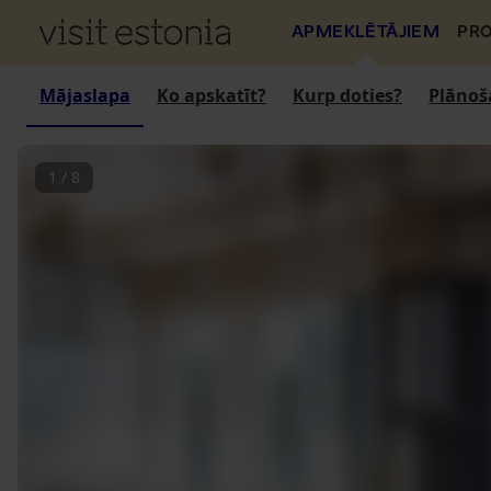
APMEKLĒTĀJIEM
PRO
Mājaslapa
Ko apskatīt?
Kurp doties?
Plānoš
1
/
8