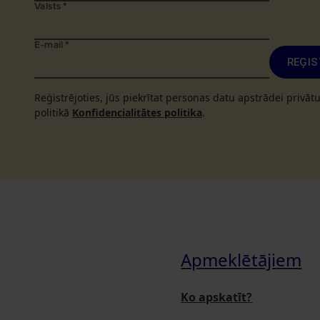
Valsts
*
E-mail
*
REĢIS
Reģistrējoties, jūs piekrītat personas datu apstrādei privā
politikā
Konfidencialitātes politika
.
Apmeklētājiem
Ko apskatīt?