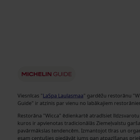
Viesnīcas "
LaSpa Laulasmaa
" gardēžu restorānu "Wi
Guide" ir atzinis par vienu no labākajiem restorāni
Restorāna "Wicca" ēdienkartē atradīsiet līdzsvarotu 
kuros ir apvienotas tradicionālās Ziemeļvalstu garš
pavārmākslas tendencēm. Izmantojot tīras un organ
esam centušies piedāvāt jums gan atpazīšanas prie