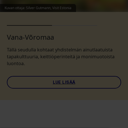
Kuvan ottaja
:
Silver Gutmann, Visit Estonia
Vana-Võromaa
Tällä seudulla kohtaat yhdistelmän ainutlaatuista
tapakulttuuria, keittiöperinteitä ja monimuotoista
luontoa.
LUE LISÄÄ