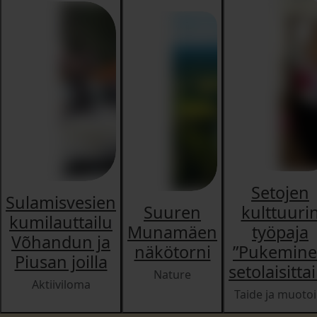
Setojen
Sulamisvesien
Suuren
kulttuuri
kumilauttailu
Munamäen
työpaja
Võhandun ja
näkötorni
”Pukemin
Piusan joilla
setolaisitta
Nature
Aktiiviloma
Taide ja muotoi