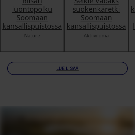
Riisan
Seikle Vabaks
luontopolku
suokenkäretki
k
Soomaan
Soomaan
kansallispuistossa
kansallispuistossa
Nature
Aktiiviloma
LUE LISÄÄ