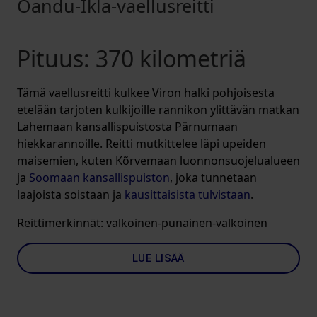
Oandu-Ikla-vaellusreitti
Pituus: 370 kilometriä
Tämä vaellusreitti kulkee Viron halki pohjoisesta
etelään tarjoten kulkijoille rannikon ylittävän matkan
Lahemaan kansallispuistosta Pärnumaan
hiekkarannoille. Reitti mutkittelee läpi upeiden
maisemien, kuten Kõrvemaan luonnonsuojelualueen
ja
Soomaan kansallispuiston
, joka tunnetaan
laajoista soistaan ja
kausittaisista tulvistaan
.
Reittimerkinnät: valkoinen-punainen-valkoinen
LUE LISÄÄ