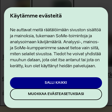
Käytämme evästeitä
Ne auttavat meitä räätälöimään sivuston sisältöä
ja mainoksia, tukemaan SoMe-toimintoja ja
analysoimaan kävijämääriä. Analyysi-, mainos-
ja SoMe-kumppanimme saavat tietoa vain siitä,
miten selailet sivustoa. Tiedot he voivat yhdistää
Paikallista
muuhun dataan, jota olet itse antanut tai jota on
virolaista
kerätty, kun olet käyttänyt heidän palvelujaan.
ruokaa:
Pyöräilemään
Kalastusmatk
esittelyssä
Viroa pitkin ja
Viroon
Viron
poikin
SALLI KAIKKI
alueelliset
MUOKKAA EVÄSTEASETUKSIASI
maut