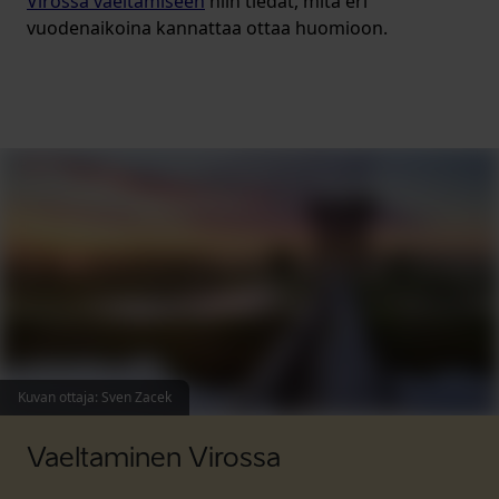
Virossa vaeltamiseen
niin tiedät, mitä eri
vuodenaikoina kannattaa ottaa huomioon.
Kuvan ottaja
:
Sven Zacek
Vaeltaminen Virossa