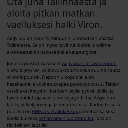
Ota juna Tallinnaasta ja
aloita pitkän matkan
vaelluksesi halki Viron.
Aegviidu on noin 45 minuutin junamatkan päässä
Tallinnasta. Se on myös hyvä tukikohta ulkoilma-
aktiviteetteihin päiväretkellä kaupungista.
Junasta poistuttuasi näet
Aegviidun Tervisedepoon
.
Sieltä löytyy wc, välinevuokrausta sekä kuuma sauna
viikonloppuisin. Depoon ulkopuolella on
kesäkaudella kosketusvapaa pyörävuokraus. Teiden
varsilla on kevyen liikenteen väyliä pyöräilijöille, ja
hyvin hoidettuja vaellusreittejä yhdistää Aegviidun
lähikylät Neljjärven ja Jänedan kanssa. Kadun toisella
puolella on
RMK:n vierailukeskus
ja metsässä sekä
suolla kulkeva
kehämäinen luontopolku
, joka on
täydellinen lapsille!