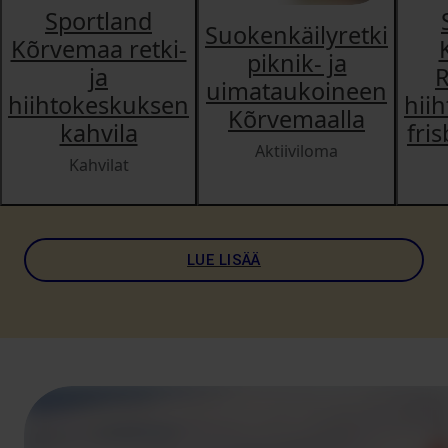
Sportland
Suokenkäilyretki
Kõrvemaa retki-
piknik- ja
ja
R
uimataukoineen
hiihtokeskuksen
hii
Kõrvemaalla
kahvila
fri
Aktiiviloma
Kahvilat
LUE LISÄÄ