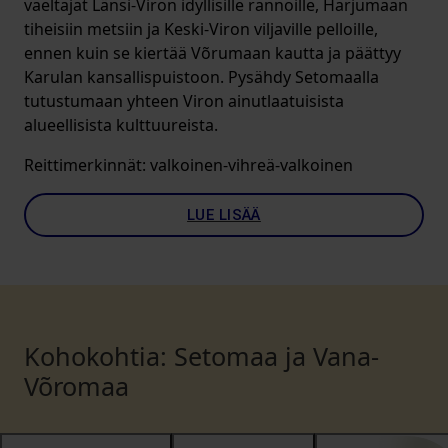
vaeltajat Länsi-Viron idyllisille rannoille, Harjumaan
tiheisiin metsiin ja Keski-Viron viljaville pelloille,
ennen kuin se kiertää Võrumaan kautta ja päättyy
Karulan kansallispuistoon. Pysähdy Setomaalla
tutustumaan yhteen Viron ainutlaatuisista
alueellisista kulttuureista.
Reittimerkinnät: valkoinen-vihreä-valkoinen
LUE LISÄÄ
Kohokohtia: Setomaa ja Vana-
Võromaa