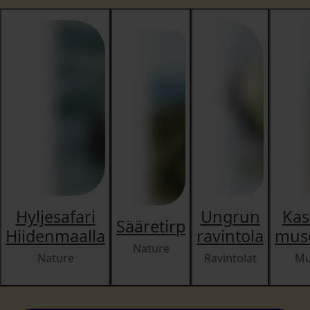
Hyljesafari
Ungrun
Kas
Sääretirp
Hiidenmaalla
ravintola
mus
Nature
Nature
Ravintolat
Mu