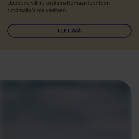
Uppoudu villiin, koskemattomaan luontoon
tutkimalla Viroa vaeltaen.
LUE LISÄÄ