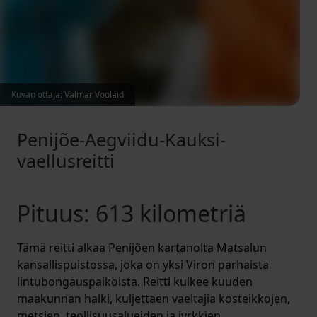
Kuvan ottaja: Valmar Voolaid
Penijõe-Aegviidu-Kauksi-
vaellusreitti
Pituus: 613 kilometriä
Tämä reitti alkaa Penijõen kartanolta Matsalun
kansallispuistossa, joka on yksi Viron parhaista
lintubongauspaikoista. Reitti kulkee kuuden
maakunnan halki, kuljettaen vaeltajia kosteikkojen,
metsien, teollisuusalueiden ja jyrkkien