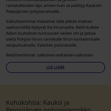
rantakallioiden läpi, ennen kuin se päättyy Kauksiin
Peipsijärven pohjoisrannalle.
Vaikuttavimmat maisemat tällä pitkän matkan
vaellusreitillä löytyvät Itä-Virumaalta. Reitti kulkee
Aidun louhoksen turkoosien vesien ohi ja jatkaa
sieltä Pohjois-Viron rannikolle Viron korkeimmalle
vesiputoukselle, Valasten putoukselle.
Reittimerkinnät: valkoinen-keltainen-valkoinen
LUE LISÄÄ
Kohokohtia: Kauksi ja
Peipsijärven pohjoisrannikko