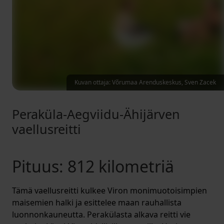
Kuvan ottaja: Võrumaa Arenduskeskus, Sven Zacek
Peraküla-Aegviidu-Ähijärven
vaellusreitti
Pituus: 812 kilometriä
Tämä vaellusreitti kulkee Viron monimuotoisimpien
maisemien halki ja esittelee maan rauhallista
luonnonkauneutta. Perakülasta alkava reitti vie