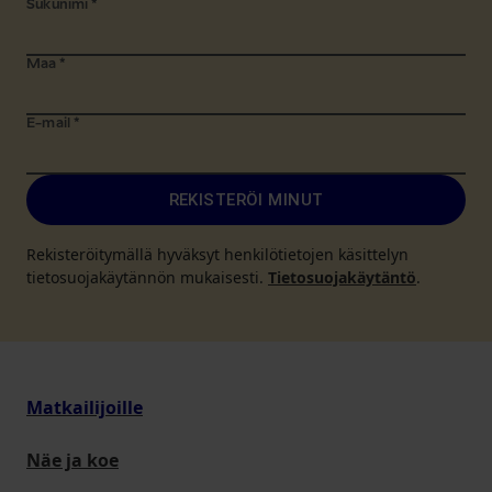
Sukunimi
*
Maa
*
E-mail
*
REKISTERÖI MINUT
Rekisteröitymällä hyväksyt henkilötietojen käsittelyn
tietosuojakäytännön mukaisesti.
Tietosuojakäytäntö
.
Matkailijoille
Näe ja koe