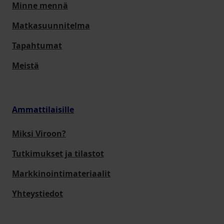
Minne mennä
Matkasuunnitelma
Tapahtumat
Meistä
Ammattilaisille
Miksi Viroon?
Tutkimukset ja tilastot
Markkinointimateriaalit
Yhteystiedot