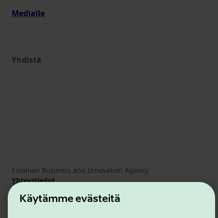
Medialle
Yhdistä
Estonian Business and Innovation Agency
Yhteystiedot
Yhteistyökumppanit
Käytämme evästeitä
Käyttöehdot
Eväste- ja tietosuojakäytäntö