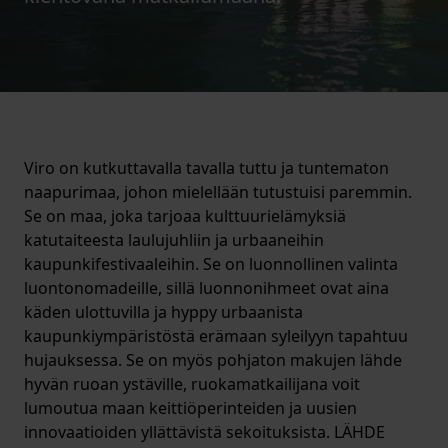
Viro on kutkuttavalla tavalla tuttu ja tuntematon
naapurimaa, johon mielellään tutustuisi paremmin.
Se on maa, joka tarjoaa kulttuurielämyksiä
katutaiteesta laulujuhliin ja urbaaneihin
kaupunkifestivaaleihin. Se on luonnollinen valinta
luontonomadeille, sillä luonnonihmeet ovat aina
käden ulottuvilla ja hyppy urbaanista
kaupunkiympäristöstä erämaan syleilyyn tapahtuu
hujauksessa. Se on myös pohjaton makujen lähde
hyvän ruoan ystäville, ruokamatkailijana voit
lumoutua maan keittiöperinteiden ja uusien
innovaatioiden yllättävistä sekoituksista. LÄHDE