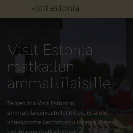
Visit Estonia
matkailun
ammattilaisille
Tervetuloa Visit Estonian
ammattilaissivustolle! Kiitos, että olet
kanssamme kertomassa tarinaa Virosta
kiehtovana matkailumaana.