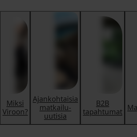
Ajankohtaisia
Miksi
B2B
matkailu-
Ma
Viroon?
tapahtumat
uutisia