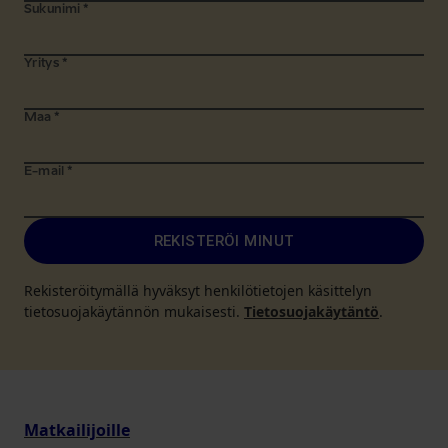
Sukunimi
*
Yritys
*
Maa
*
E-mail
*
REKISTERÖI MINUT
Rekisteröitymällä hyväksyt henkilötietojen käsittelyn
tietosuojakäytännön mukaisesti.
Tietosuojakäytäntö
.
Matkailijoille