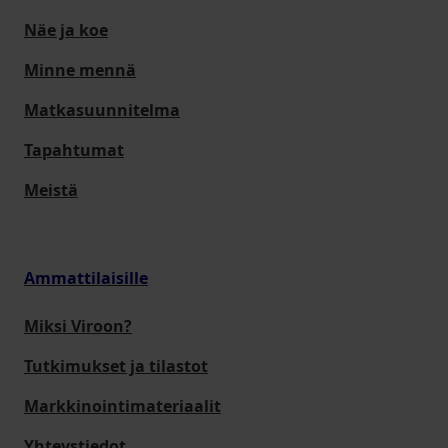
Näe ja koe
Minne mennä
Matkasuunnitelma
Tapahtumat
Meistä
Ammattilaisille
Miksi Viroon?
Tutkimukset ja tilastot
Markkinointimateriaalit
Yhteystiedot