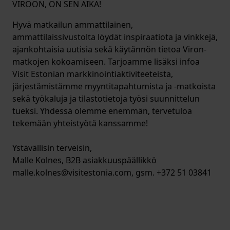
VIROON, ON SEN AIKA!
Hyvä matkailun ammattilainen,
ammattilaissivustolta löydät inspiraatiota ja vinkkejä,
ajankohtaisia uutisia sekä käytännön tietoa Viron-
matkojen kokoamiseen. Tarjoamme lisäksi infoa
Visit Estonian markkinointiaktiviteeteista,
järjestämistämme myyntitapahtumista ja -matkoista
sekä työkaluja ja tilastotietoja työsi suunnittelun
tueksi. Yhdessä olemme enemmän, tervetuloa
tekemään yhteistyötä kanssamme!
Ystävällisin terveisin,
Malle Kolnes, B2B asiakkuuspäällikkö
malle.kolnes@visitestonia.com, gsm. +372 51 03841