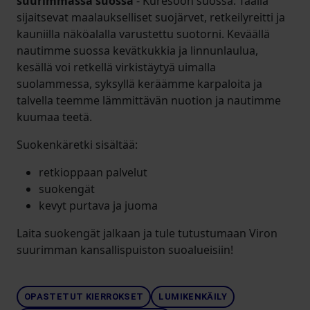
suurimmassa suossa
- Kuresoon suossa. Täällä
sijaitsevat maalaukselliset suojärvet, retkeilyreitti ja
kauniilla näköalalla varustettu suotorni. Keväällä
nautimme suossa kevätkukkia ja linnunlaulua,
kesällä voi retkellä virkistäytyä uimalla
suolammessa, syksyllä keräämme karpaloita ja
talvella teemme lämmittävän nuotion ja nautimme
kuumaa teetä.
Suokenkäretki sisältää:
retkioppaan palvelut
suokengät
kevyt purtava ja juoma
Laita suokengät jalkaan ja tule tutustumaan Viron
suurimman kansallispuiston suoalueisiin!
OPASTETUT KIERROKSET
LUMIKENKÄILY