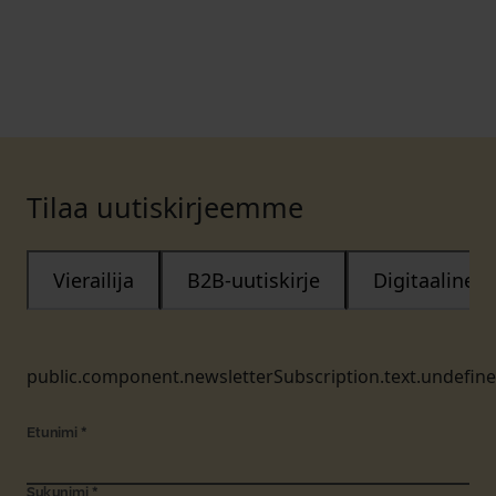
Tilaa uutiskirjeemme
Vierailija
B2B-uutiskirje
Digitaalinen
public.component.newsletterSubscription.text.undefin
Etunimi
*
Sukunimi
*