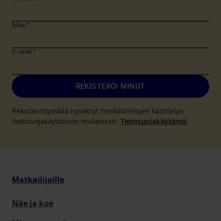
Maa
*
E-mail
*
REKISTERÖI MINUT
Rekisteröitymällä hyväksyt henkilötietojen käsittelyn
tietosuojakäytännön mukaisesti.
Tietosuojakäytäntö
.
Matkailijoille
Näe ja koe