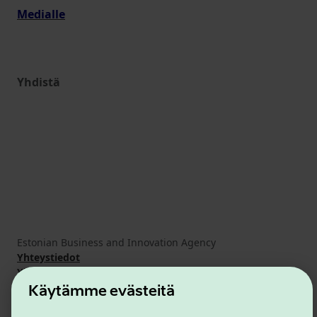
Medialle
Yhdistä
Estonian Business and Innovation Agency
Yhteystiedot
Yhteistyökumppanit
Käyttöehdot
Käytämme evästeitä
Eväste- ja tietosuojakäytäntö