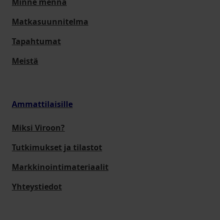
Minne mennä
Matkasuunnitelma
Tapahtumat
Meistä
Ammattilaisille
Miksi Viroon?
Tutkimukset ja tilastot
Markkinointimateriaalit
Yhteystiedot