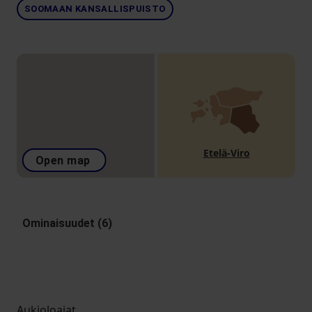
SOOMAAN KANSALLISPUISTO
Etelä-Viro
Open map
Ominaisuudet (6)
Aukioloajat