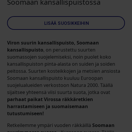
Soomaan kansallispuistossa
LISÄÄ SUOSIKKEIHIN
Viron suurin kansallispuisto, Soomaan
kansallispuisto
, on perustettu suurten
suomassojen suojelemiseksi, noin puolet koko
kansallispuiston pinta-alasta on suiden ja soiden
peitossa. Suurten kosteikkojen ja metsien ansiosta
Soomaan kansallispuisto kuuluu Euroopan
suojelualueiden verkostoon Natura 2000. Täällä
sijaitsee yhteensä viisi suurta suota, jotka ovat
parhaat paikat Virossa räkkäretkien
harrastamiseen ja suomaisemaan
tutustumiseen!
Retkeilemme ympäri vuoden räkkäillä
Soomaan