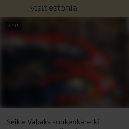
1
/
15
Seikle Vabaks suokenkäretki