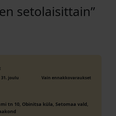
n setolaisittain”
t
 31. joulu
Vain ennakkovaraukset
i tn 10, Obinitsa küla, Setomaa vald,
aakond