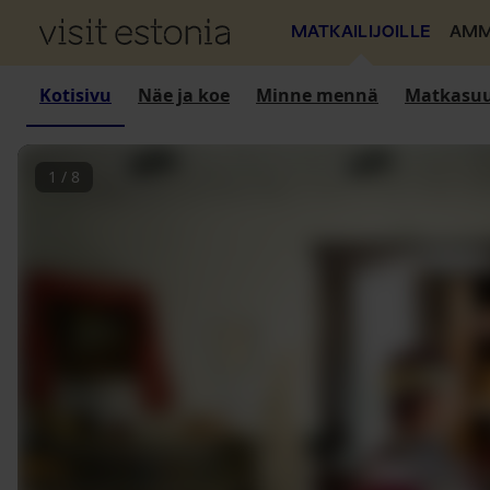
MATKAILIJOILLE
AMM
Kotisivu
Näe ja koe
Minne mennä
Matkasuu
1
/
8