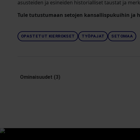
asusteiden ja esineiden historialliset taustat ja merk
Tule tutustumaan setojen kansallispukuihin ja h
OPASTETUT KIERROKSET
TYÖPAJAT
SETOMAA
Ominaisuudet (3)