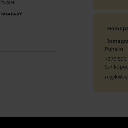
itykset.
istoriaan!
Homep
Instag
Puhelin
+372 505
Sähköpos
myyk@se