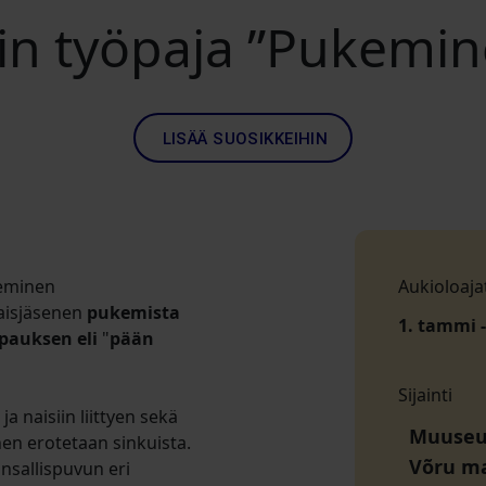
in työpaja ”Pukemine
LISÄÄ SUOSIKKEIHIN
keminen
Aukioloaja
naisjäsenen
pukemista
1. tammi -
auksen eli
"
pään
Sijainti
 naisiin liittyen sekä
Muuseum
en erotetaan sinkuista.
Võru m
ansallispuvun eri