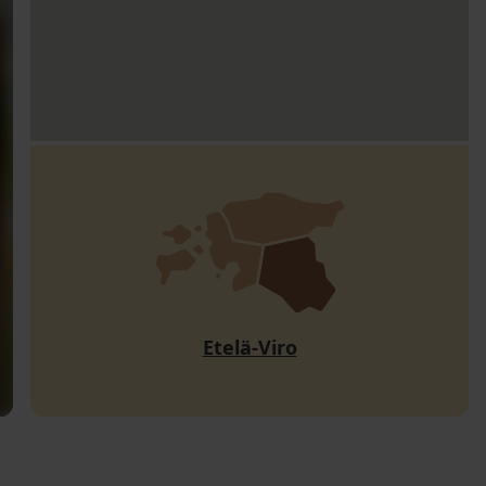
Etelä-Viro