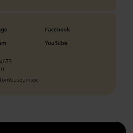
age
Facebook
ram
YouTube
 4673
ti
tomuuseum.ee