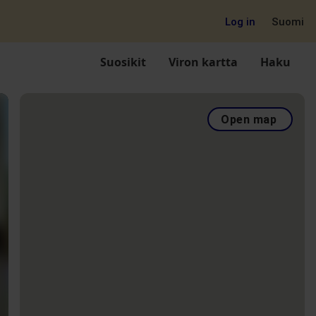
Log in
Suomi
Suosikit
Viron kartta
Haku
Open map