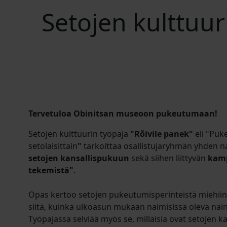
Setojen kulttuur
Tervetuloa Obinitsan museoon pukeutumaan!
Setojen kulttuurin työpaja
"Rõivile panek"
eli "Pu
setolaisittain
"
tarkoittaa osallistujaryhmän yhden 
setojen kansallispukuun
sekä siihen liittyvän
kamp
tekemistä"
.
Opas kertoo setojen pukeutumisperinteistä miehiin ja
siitä, kuinka ulkoasun mukaan naimisissa oleva nain
Työpajassa selviää myös se, millaisia ovat setojen k