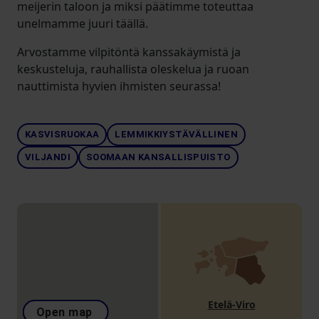
meijerin taloon ja miksi päätimme toteuttaa
unelmamme juuri täällä.
Arvostamme vilpitöntä kanssakäymistä ja
keskusteluja, rauhallista oleskelua ja ruoan
nauttimista hyvien ihmisten seurassa!
KASVISRUOKAA
LEMMIKKIYSTÄVÄLLINEN
VILJANDI
SOOMAAN KANSALLISPUISTO
Etelä-Viro
Open map