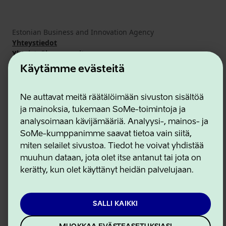
Estonian Business and Innovation Agency
Yhteystiedot
Yhteistyökumppanit
Käyttöehdot
Käytämme evästeitä
Eväste- ja tietosuojakäytäntö
Ne auttavat meitä räätälöimään sivuston sisältöä
ja mainoksia, tukemaan SoMe-toimintoja ja
analysoimaan kävijämääriä. Analyysi-, mainos- ja
SoMe-kumppanimme saavat tietoa vain siitä,
miten selailet sivustoa. Tiedot he voivat yhdistää
muuhun dataan, jota olet itse antanut tai jota on
kerätty, kun olet käyttänyt heidän palvelujaan.
SALLI KAIKKI