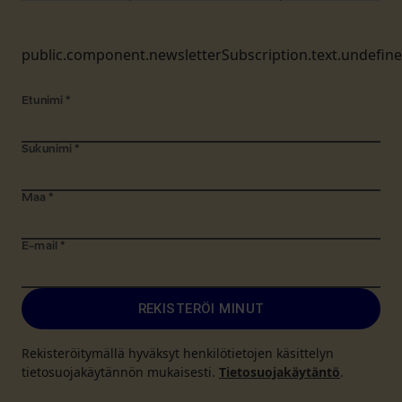
public.component.newsletterSubscription.text.undefin
Etunimi
*
Sukunimi
*
Maa
*
E-mail
*
REKISTERÖI MINUT
Rekisteröitymällä hyväksyt henkilötietojen käsittelyn
tietosuojakäytännön mukaisesti.
Tietosuojakäytäntö
.