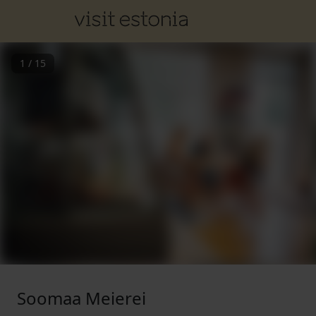
1
/
15
Soomaa Meierei