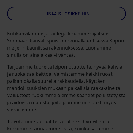
LISÄÄ SUOSIKKEIHIN
Kotikahvilamme ja taidegalleriamme sijaitsee
Soomaan kansallispuiston reunalla entisessä Kõpun
meijerin kauniissa rakennuksessa. Luonamme
sinulla on aina aikaa viivähtää.
Tarjoamme tuoreita leipomotuotteita, hyvää kahvia
ja ruokaisaa keittoa. Valmistamme kaikki ruoat
paikan päällä suurella rakkaudella, käyttäen
mahdollisuuksien mukaan paikallisia raaka-aineita.
Vaikutteet ruokiimme olemme saaneet pelkistetyistä
ja aidoista mauista, joita jaamme mieluusti myös
vieraillemme.
Toivotamme vieraat tervetulleiksi hymyillen ja
kerromme tarinaamme - sitä, kuinka satuimme