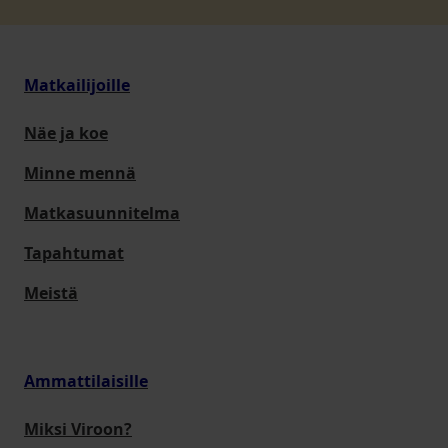
Matkailijoille
Näe ja koe
Minne mennä
Matkasuunnitelma
Tapahtumat
Meistä
Ammattilaisille
Miksi Viroon?