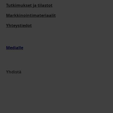
Tutkimukset ja tilastot
Markkinointimateriaalit
Yhteystiedot
Medialle
Yhdistä