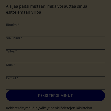
Älä jää paitsi mistään, mikä voi auttaa sinua
esittelemään Viroa
Etunimi
*
Sukunimi
*
Yritys
*
Maa
*
E-mail
*
REKISTERÖI MINUT
Rekisteröitymällä hyväksyt henkilötietojen käsittelyn