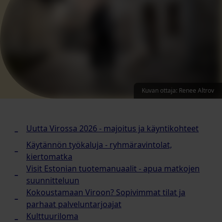
Kuvan ottaja
:
Renee Altrov
Uutta Virossa 2026 - majoitus ja käyntikohteet
Käytännön työkaluja - ryhmäravintolat,
kiertomatka
Visit Estonian tuotemanuaalit - apua matkojen
suunnitteluun
Kokoustamaan Viroon? Sopivimmat tilat ja
parhaat palveluntarjoajat
Kulttuuriloma