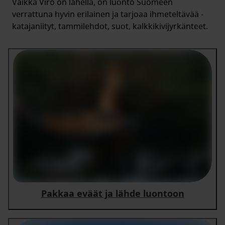
Vaikka Viro on lähellä, on luonto Suomeen
verrattuna hyvin erilainen ja tarjoaa ihmeteltävää -
katajaniityt, tammilehdot, suot, kalkkikivijyrkänteet.
Pakkaa eväät ja lähde luontoon