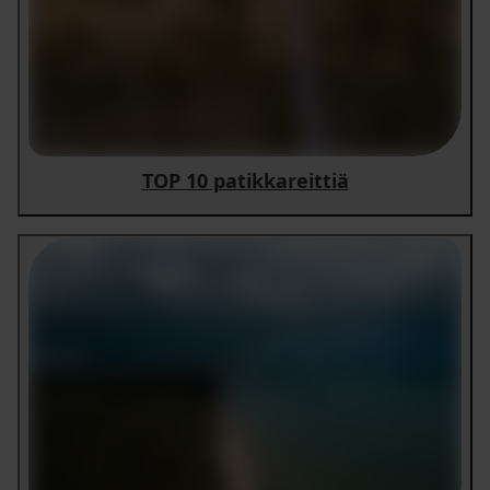
TOP 10 patikkareittiä