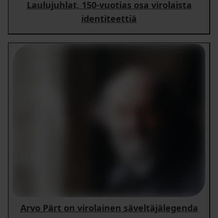
Laulujuhlat, 150-vuotias osa virolaista
identiteettiä
Arvo Pärt on virolainen säveltäjälegenda