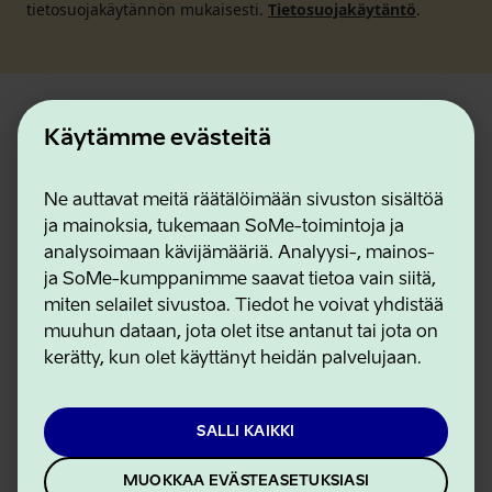
tietosuojakäytännön mukaisesti.
Tietosuojakäytäntö
.
Matkailijoille
Käytämme evästeitä
Näe ja koe
Ne auttavat meitä räätälöimään sivuston sisältöä
ja mainoksia, tukemaan SoMe-toimintoja ja
Minne mennä
analysoimaan kävijämääriä. Analyysi-, mainos-
Matkasuunnitelma
ja SoMe-kumppanimme saavat tietoa vain siitä,
miten selailet sivustoa. Tiedot he voivat yhdistää
Tapahtumat
muuhun dataan, jota olet itse antanut tai jota on
kerätty, kun olet käyttänyt heidän palvelujaan.
Meistä
SALLI KAIKKI
Ammattilaisille
MUOKKAA EVÄSTEASETUKSIASI