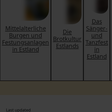
Das
Mittelalterliche
Sänger-
Die
Burgen und
und
Brotkultur
Festungsanlagen
Tanzfest
Estlands
in Estland
in
Estland
Last updated