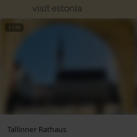
1
/
15
Tallinner Rathaus