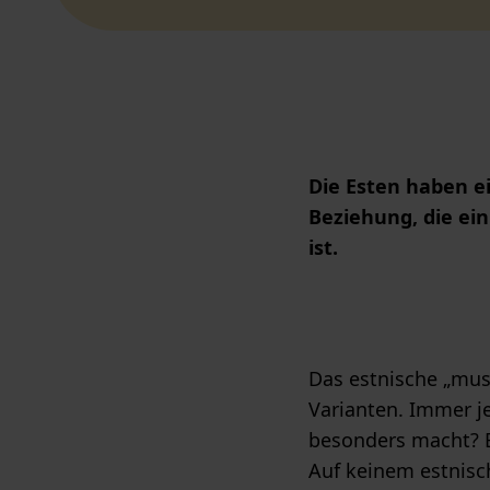
Die Esten haben e
Beziehung, die ein
ist.
Das estnische „must
Varianten. Immer j
besonders macht? Es
Auf keinem estnisc