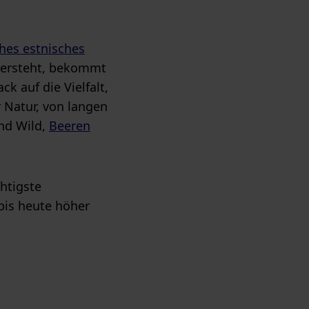
ches estnisches
 versteht, bekommt
k auf die Vielfalt,
r Natur, von langen
nd Wild,
Beeren
chtigste
bis heute höher