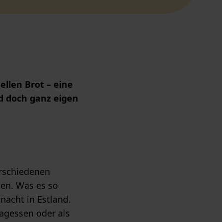
llen Brot – eine
nd doch ganz eigen
erschiedenen
en. Was es so
rnacht in Estland.
tagessen oder als