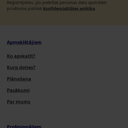
Reģistrējoties, jūs piekrītat personas datu apstrādei
privātuma politikā
Konfidencialitātes politika
.
Apmeklētājiem
Ko apskatīt?
Kurp doties?
Plānošana
Pasākumi
Par mums
Profesionāļiem