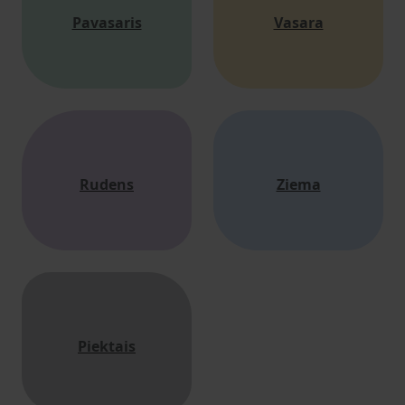
Pavasaris
Vasara
Rudens
Ziema
Piektais