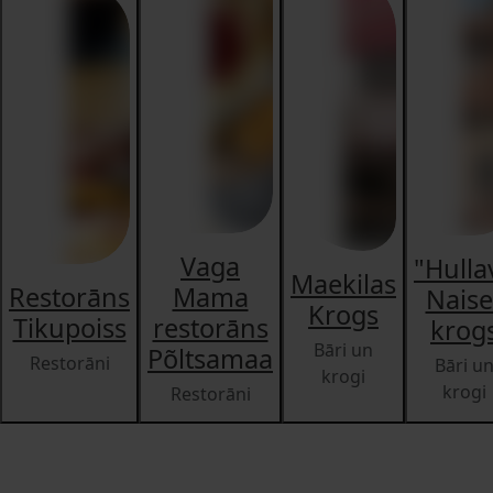
Vaga
"Hulla
Maekilas
Restorāns
Mama
Naise
Krogs
Tikupoiss
restorāns
krog
Bāri un
Põltsamaa
Restorāni
Bāri u
krogi
krogi
Restorāni