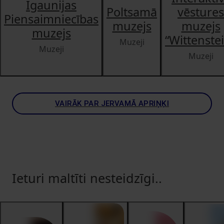
Igaunijas
Poltsamā
vēstures
Piensaimniecības
muzejs
muzejs
muzejs
“Wittenste
Muzeji
Muzeji
Muzeji
VAIRĀK PAR JERVAMĀ APRIŅĶI
Ieturi maltīti nesteidzīgi..