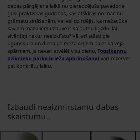
dabas pārgājiena laikā no pieredzējuša pavadoņa
gūsi praktiskas gudrības, kas atšķiras no mācību
grāmatu zināšanām. Vai esi dzirdējis, ka mežacūka
saviem mazuļiem uzbūvē it kā putnu ligzdu, lai
sivēntiņi nekur neaizklīstu? Vēl arī stāsti pie
ugunskura un diena pa meža ceļiem paiet kā vēja
spārniem. Ja nevari atvēlēt visu dienu,
T
oosikannu
dzīvnieku parka briežu apbrīnošanai
vari rezervēt
pat konkrētu laiku.
Izbaudi neaizmirstamu dabas
skaistumu..