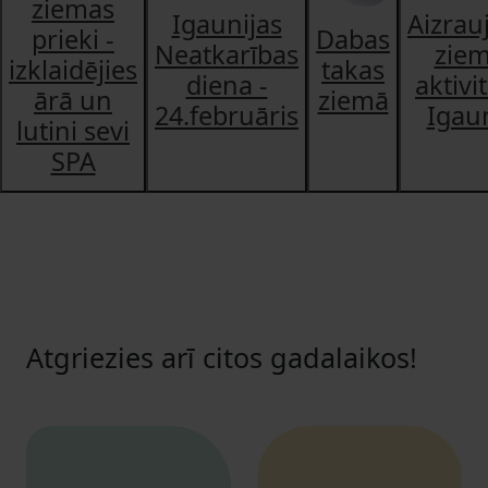
ziemas
Igaunijas
Aizrau
prieki -
Dabas
Neatkarības
zie
izklaidējies
takas
diena -
aktivi
ārā un
ziemā
24.februāris
Igaun
lutini sevi
SPA
Atgriezies arī citos gadalaikos!