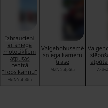
Izbraucieni
ar sniega
Valgehobusemē
Valgeh
motocikliem
sniega kameru
slēpoš
atpūtas
trase
atpūta
centrā
Aktīvā atpūta
Aktīv
"Toosikannu"
Aktīvā atpūta