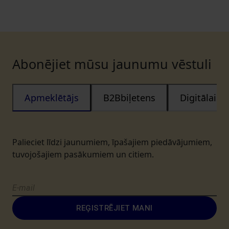
Abonējiet mūsu jaunumu vēstuli
Apmeklētājs
B2Bbiļetens
Digitālais
Palieciet līdzi jaunumiem, īpašajiem piedāvājumiem,
tuvojošajiem pasākumiem un citiem.
REĢISTRĒJIET MANI