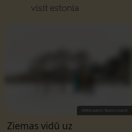
Attēla autors
:
Rauno Liivand
Ziemas vidū uz