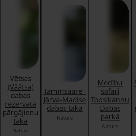
Vētsas
Medību
(Väätsa)
Tammsaare–
safari
dabas
Järva-Madise
Toosikannu
rezervāta
dabas taka
Dabas
pārgājienu
parkā
Nature
taka
Nature
Nature