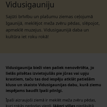
Vidusigauniju
Sajūti brīvību un plašumu ziemas ceļojumā
Igaunijā, meklējot meža zvēru pēdas, slēpojot,
apmeklē muzejus. Vidusigaunijā daba un
kultūra iet roku rokā!
Vidusigaunija bieži vien paliek nenovērtēta, jo
lielās pilsētas izvietojušās pie jūras vai upju
krastiem, taču tas dod iespēju atklāt patiešām
kluso un skaisto Vidusigaunijas dabu, kurā ziemu
iespējams baudīt īpaši pilnīgi.
Īpaši aizraujoši ziemā ir meklēt meža zvēru pēdas,
kuri rokās nedodas viegli.
Jäägri villas
piedāvātā