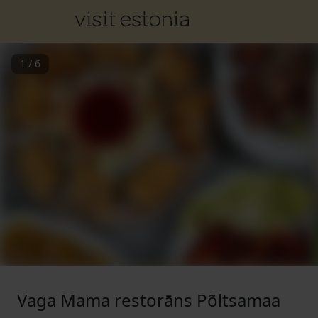
1
/
6
Vaga Mama restorāns Põltsamaa