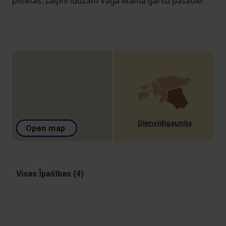
pilsētās. Laipni lūdzam Vaga Mama garšu pasaulē!
Dienvidigaunija
Open map
Visas Īpašības (4)