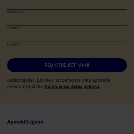
Uzvārds
*
Valsts
*
E-mail
*
REĢISTRĒJIET MANI
Reģistrējoties, jūs piekrītat personas datu apstrādei
privātuma politikā
Konfidencialitātes politika
.
Apmeklētājiem