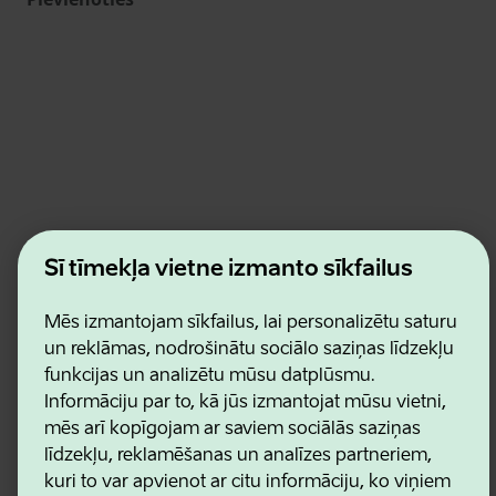
Estonian Business and Innovation Agency
Šī tīmekļa vietne izmanto sīkfailus
Kontakti
Sadarbības partneri
Lietošanas noteikumi
Mēs izmantojam sīkfailus, lai personalizētu saturu
Sīkdatņu un konfidencialitātes politika
un reklāmas, nodrošinātu sociālo saziņas līdzekļu
funkcijas un analizētu mūsu datplūsmu.
Informāciju par to, kā jūs izmantojat mūsu vietni,
mēs arī kopīgojam ar saviem sociālās saziņas
līdzekļu, reklamēšanas un analīzes partneriem,
kuri to var apvienot ar citu informāciju, ko viņiem