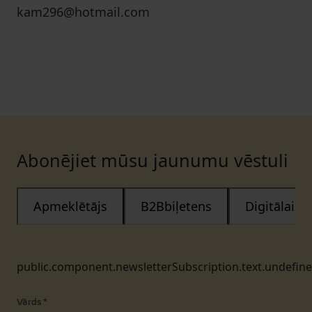
kam296@hotmail.com
Abonējiet mūsu jaunumu vēstuli
Apmeklētājs
B2Bbiļetens
Digitālais
public.component.newsletterSubscription.text.undefin
Vārds
*