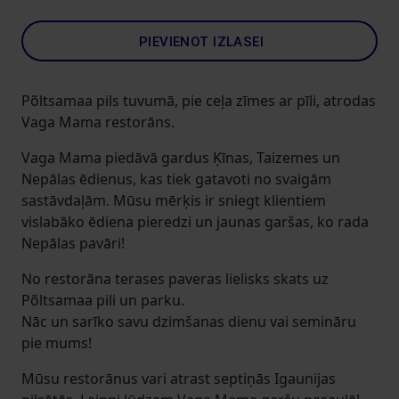
PIEVIENOT IZLASEI
Põltsamaa pils tuvumā, pie ceļa zīmes ar pīli, atrodas
Vaga Mama restorāns.
Vaga Mama piedāvā gardus Ķīnas, Taizemes un
Nepālas ēdienus, kas tiek gatavoti no svaigām
sastāvdaļām. Mūsu mērķis ir sniegt klientiem
vislabāko ēdiena pieredzi un jaunas garšas, ko rada
Nepālas pavāri!
No restorāna terases paveras lielisks skats uz
Põltsamaa pili un parku.
Nāc un sarīko savu dzimšanas dienu vai semināru
pie mums!
Mūsu restorānus vari atrast septiņās Igaunijas