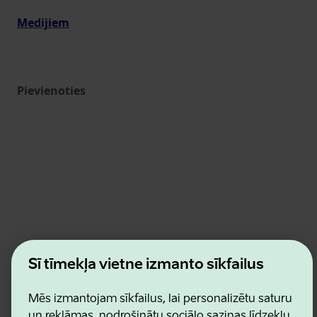
Medijiem
Pievienoties
Estonian Business and Innovation Agency
Šī tīmekļa vietne izmanto sīkfailus
Kontakti
Sadarbības partneri
Lietošanas noteikumi
Mēs izmantojam sīkfailus, lai personalizētu saturu
Sīkdatņu un konfidencialitātes politika
un reklāmas, nodrošinātu sociālo saziņas līdzekļu