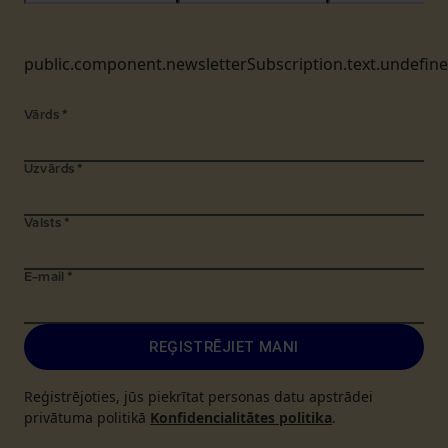
public.component.newsletterSubscription.text.undefin
Vārds
*
Uzvārds
*
Valsts
*
E-mail
*
REĢISTRĒJIET MANI
Reģistrējoties, jūs piekrītat personas datu apstrādei
privātuma politikā
Konfidencialitātes politika
.