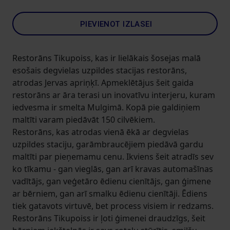
PIEVIENOT IZLASEI
Restorāns Tikupoiss, kas ir lielākais šosejas malā
esošais degvielas uzpildes stacijas restorāns,
atrodas Jervas apriņķī. Apmeklētājus šeit gaida
restorāns ar āra terasi un inovatīvu interjeru, kuram
iedvesma ir smelta Mulgimā. Kopā pie galdiņiem
maltīti varam piedāvāt 150 cilvēkiem.
Restorāns, kas atrodas vienā ēkā ar degvielas
uzpildes staciju, garāmbraucējiem piedāvā gardu
maltīti par pieņemamu cenu. Ikviens šeit atradīs sev
ko tīkamu - gan vieglās, gan arī kravas automašīnas
vadītājs, gan veģetāro ēdienu cienītājs, gan ģimene
ar bērniem, gan arī smalku ēdienu cienītāji. Ēdiens
tiek gatavots virtuvē, bet process visiem ir redzams.
Restorāns Tikupoiss ir ļoti ģimenei draudzīgs, šeit