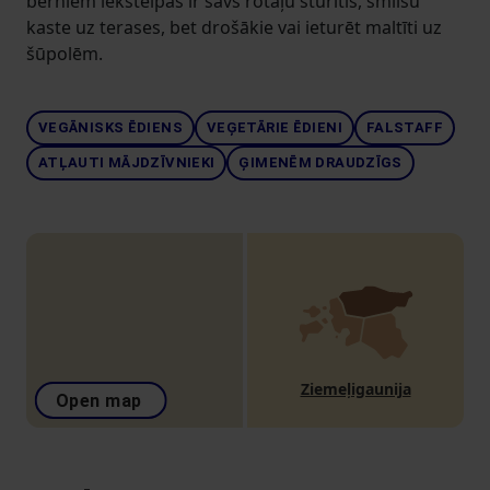
bērniem iekštelpās ir savs rotaļu stūrītis, smilšu
kaste uz terases, bet drošākie vai ieturēt maltīti uz
šūpolēm.
VEGĀNISKS ĒDIENS
VEĢETĀRIE ĒDIENI
FALSTAFF
ATĻAUTI MĀJDZĪVNIEKI
ĢIMENĒM DRAUDZĪGS
Ziemeļigaunija
Open map