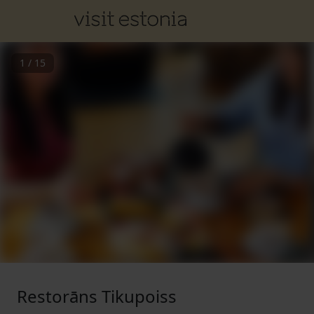
1
/
15
Restorāns Tikupoiss