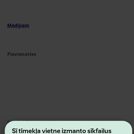
Medijiem
Pievienoties
Estonian Business and Innovation Agency
Kontakti
Šī tīmekļa vietne izmanto sīkfailus