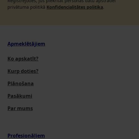
Reģistrējoties, jūs piekrītat personas datu apstrādei
privātuma politikā
Konfidencialitātes politika
.
Apmeklētājiem
Ko apskatīt?
Kurp doties?
Plānošana
Pasākumi
Par mums
Profesionāļiem