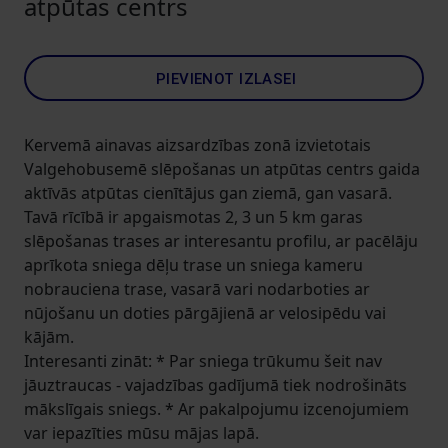
atpūtas centrs
PIEVIENOT IZLASEI
Kervemā ainavas aizsardzības zonā izvietotais
Valgehobusemē slēpošanas un atpūtas centrs gaida
aktīvās atpūtas cienītājus gan ziemā, gan vasarā.
Tavā rīcībā ir apgaismotas 2, 3 un 5 km garas
slēpošanas trases ar interesantu profilu, ar pacēlāju
aprīkota sniega dēļu trase un sniega kameru
nobrauciena trase, vasarā vari nodarboties ar
nūjošanu un doties pārgājienā ar velosipēdu vai
kājām.
Interesanti zināt: * Par sniega trūkumu šeit nav
jāuztraucas - vajadzības gadījumā tiek nodrošināts
mākslīgais sniegs. * Ar pakalpojumu izcenojumiem
var iepazīties mūsu mājas lapā.