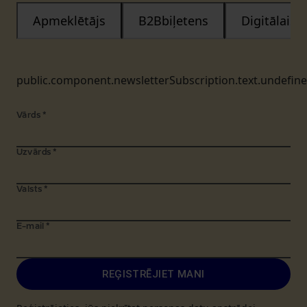
Apmeklētājs
B2Bbiļetens
Digitālais
public.component.newsletterSubscription.text.undefin
Vārds
*
Uzvārds
*
Valsts
*
E-mail
*
REĢISTRĒJIET MANI