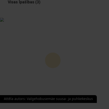
Visas Īpašības (3)
Attēla autors
:
Valgehobusemäe suusa- ja puhkekeskus