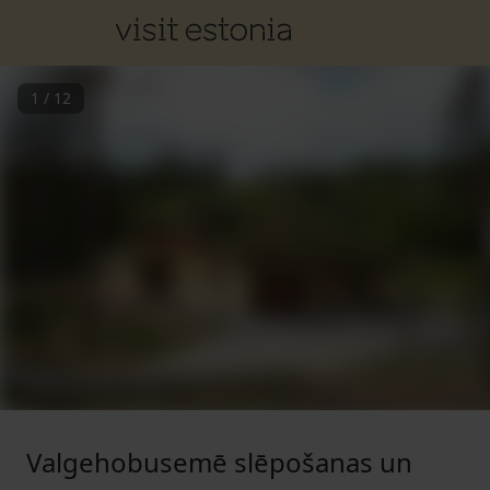
1
/
12
Valgehobusemē slēpošanas un