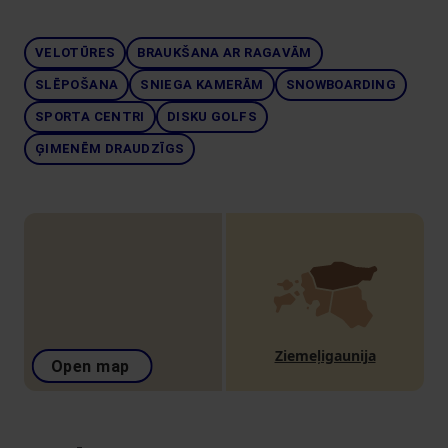
VELOTŪRES
BRAUKŠANA AR RAGAVĀM
SLĒPOŠANA
SNIEGA KAMERĀM
SNOWBOARDING
SPORTA CENTRI
DISKU GOLFS
ĢIMENĒM DRAUDZĪGS
Ziemeļigaunija
Open map