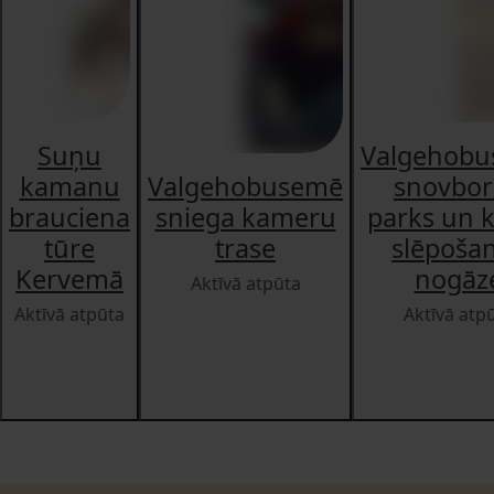
Suņu
Valgehob
kamanu
Valgehobusemē
snovbor
brauciena
sniega kameru
parks un 
tūre
trase
slēpoša
Kervemā
nogāz
Aktīvā atpūta
Aktīvā atpūta
Aktīvā atp