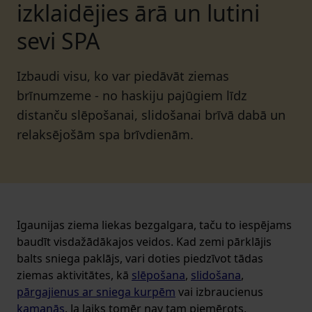
izklaidējies ārā un lutini
sevi SPA
Izbaudi visu, ko var piedāvāt ziemas
brīnumzeme - no haskiju pajūgiem līdz
distanču slēpošanai, slidošanai brīvā dabā un
relaksējošām spa brīvdienām.
Igaunijas ziema liekas bezgalgara, taču to iespējams
baudīt visdažādākajos veidos. Kad zemi pārklājis
balts sniega paklājs, vari doties piedzīvot tādas
ziemas aktivitātes, kā
slēpošana
,
slidošana
,
pārgajienus ar sniega kurpēm
vai izbraucienus
kamanās
. Ja laiks tomēr nav tam piemērots,