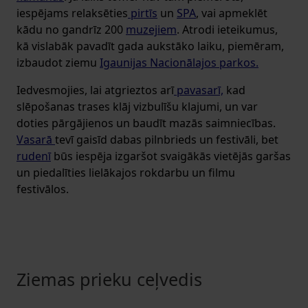
iespējams relaksēties
pirtīs
un
SPA
, vai apmeklēt
kādu no gandrīz 200
muzejiem
. Atrodi ieteikumus,
kā vislabāk pavadīt gada aukstāko laiku, piemēram,
izbaudot ziemu
Igaunijas Nacionālajos parkos.
Iedvesmojies, lai atgrieztos arī
pavasarī,
kad
slēpošanas trases klāj vizbulīšu klajumi, un var
doties pārgājienos un baudīt mazās saimniecības.
Vasarā
tevī gaisīd dabas pilnbrieds un festivāli, bet
rudenī
būs iespēja izgaršot svaigākās vietējās garšas
un piedalīties lielākajos rokdarbu un filmu
festivālos.
Ziemas prieku ceļvedis