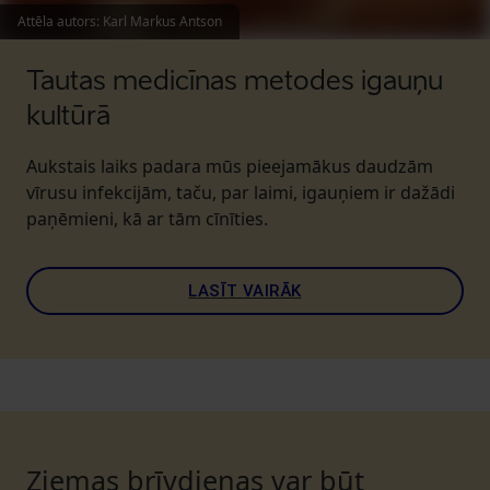
Attēla autors
:
Karl Markus Antson
Tautas medicīnas metodes igauņu
kultūrā
Aukstais laiks padara mūs pieejamākus daudzām
vīrusu infekcijām, taču, par laimi, igauņiem ir dažādi
paņēmieni, kā ar tām cīnīties.
LASĪT VAIRĀK
Ziemas brīvdienas var būt