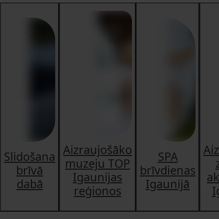
Aizraujošāko
Ai
Slidošana
SPA
muzeju TOP
brīvā
brīvdienas
Igaunijas
ak
dabā
Igaunijā
reģionos
I