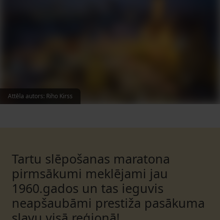
Attēla autors
:
Riho Kirss
Tartu slēpošanas maratona
pirmsākumi meklējami jau
1960.gados un tas ieguvis
neapšaubāmi prestiža pasākuma
slavu visā reģionā!