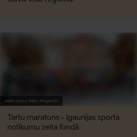
Attēla autors
:
Adam Illingworth
Tartu maratons - Igaunijas sporta
notikumu zelta fondā