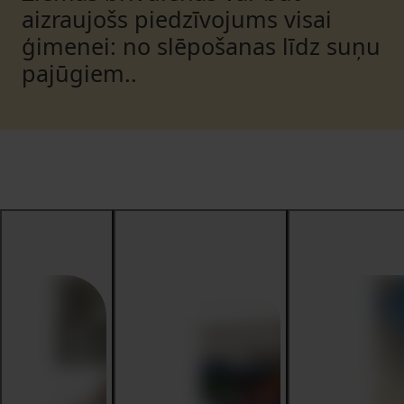
aizraujošs piedzīvojums visai
ģimenei: no slēpošanas līdz suņu
pajūgiem..