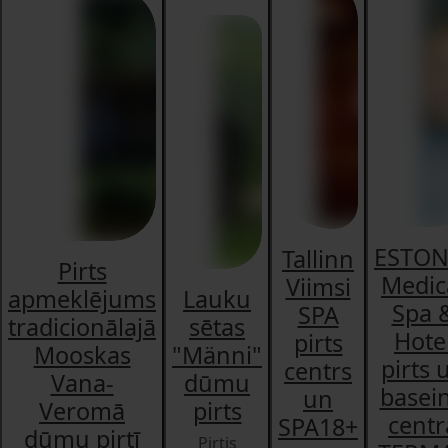
ESTON
Tallinn
Pirts
Medic
Viimsi
apmeklējums
Lauku
Spa 
SPA
tradicionālajā
sētas
Hote
pirts
Mooskas
"Männi"
pirts 
centrs
Vana-
dūmu
basei
un
Veromā
pirts
centr
SPA18+
dūmu pirtī
Pirtis