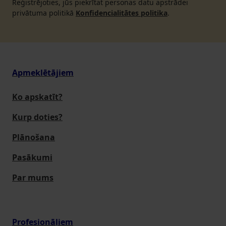
Reģistrējoties, jūs piekrītat personas datu apstrādei
privātuma politikā
Konfidencialitātes politika
.
Apmeklētājiem
Ko apskatīt?
Kurp doties?
Plānošana
Pasākumi
Par mums
Profesionāļiem