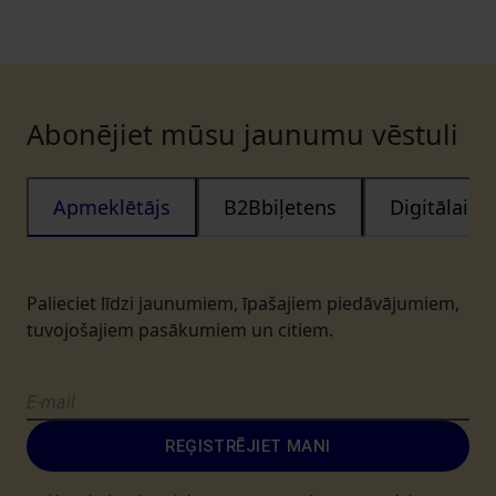
Abonējiet mūsu jaunumu vēstuli
Apmeklētājs
B2Bbiļetens
Digitālais
Palieciet līdzi jaunumiem, īpašajiem piedāvājumiem,
tuvojošajiem pasākumiem un citiem.
REĢISTRĒJIET MANI