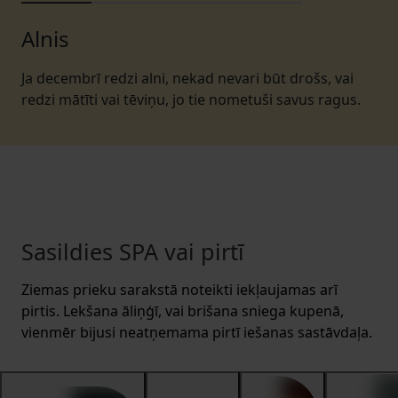
Alnis
Ja decembrī redzi alni, nekad nevari būt drošs, vai
redzi mātīti vai tēviņu, jo tie nometuši savus ragus.
Sasildies SPA vai pirtī
Ziemas prieku sarakstā noteikti iekļaujamas arī
pirtis. Lekšana āliņģī, vai brišana sniega kupenā,
vienmēr bijusi neatņemama pirtī iešanas sastāvdaļa.