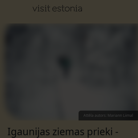
Attēla autors
:
Mariann Liimal
Igaunijas ziemas prieki -