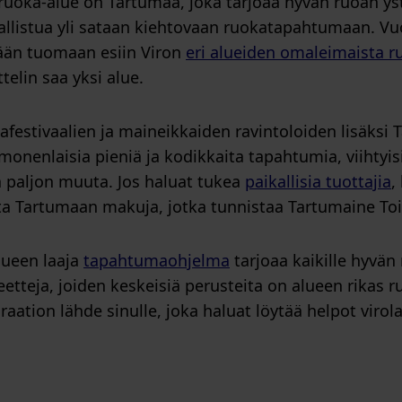
uoka-alue on Tartumaa, joka tarjoaa hyvän ruoan yst
llistua yli sataan kiehtovaan ruokatapahtumaan. V
tään tuomaan esiin Viron
eri alueiden omaleimaista r
telin saa yksi alue.
afestivaalien ja maineikkaiden ravintoloiden lisäksi T
monenlaisia pieniä ja kodikkaita tapahtumia, viihtyisi
 paljon muuta. Jos haluat tukea
paikallisia tuottajia
,
 Tartumaan makuja, jotka tunnistaa Tartumaine Toit
lueen laaja
tapahtumaohjelma
tarjoaa kaikille hyvän 
eetteja, joiden keskeisiä perusteita on alueen rikas 
raation lähde sinulle, joka haluat löytää helpot virol