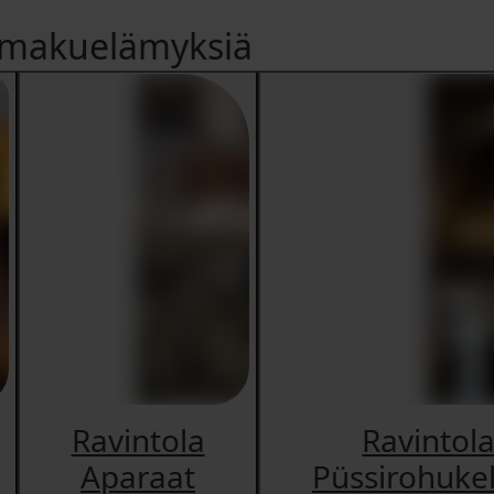
a makuelämyksiä
Ravintola
Ravintol
Aparaat
Püssirohuke