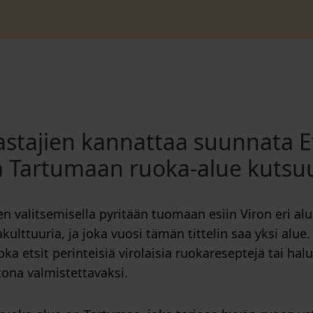
stajien kannattaa suunnata E
lä Tartumaan ruoka-alue kutsu
 valitsemisella pyritään tuomaan esiin Viron eri al
lttuuria, ja joka vuosi tämän tittelin saa yksi alue. 
oka etsit perinteisiä virolaisia ruokareseptejä tai hal
ona valmistettavaksi.