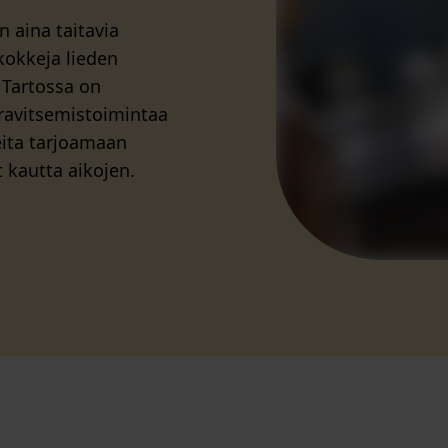
 aina taitavia
 kokkeja lieden
 Tartossa on
ravitsemistoimintaa
reita tarjoamaan
t kautta aikojen.