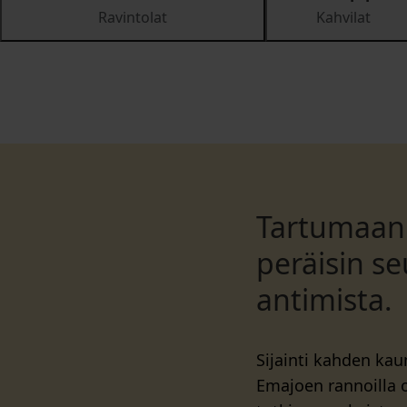
Ravintolat
Kahvilat
Tartumaan 
peräisin se
antimista.
Sijainti kahden kaun
Emajoen rannoilla o