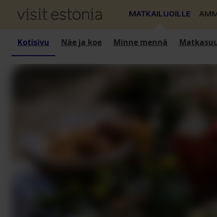
MATKAILIJOILLE
AMM
Kotisivu
Näe ja koe
Minne mennä
Matkasuu