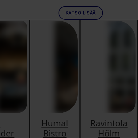
KATSO LISÄÄ
a
Humal
Ravintola
lder
Bistro
Hõlm