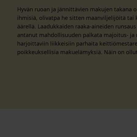
Hyvän ruoan ja jännittävien makujen takana on
ihmisiä, olivatpa he sitten maanviljelijöitä tai
äärellä. Laadukkaiden raaka-aineiden runsaus
antanut mahdollisuuden palkata majoitus- ja 
harjoittaviin liikkeisiin parhaita keittiömesta
poikkeuksellisia makuelämyksiä. Näin on ollu