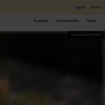
Log in
Suomi
Suosikit
Viron kartta
Haku
Kuvan ottaja
:
Ken Mürk