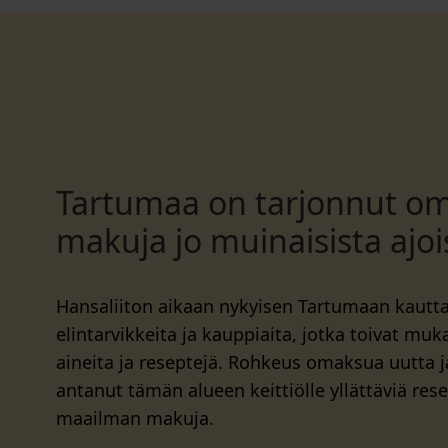
Tartumaa on tarjonnut om
makuja jo muinaisista ajoi
Hansaliiton aikaan nykyisen Tartumaan kautta
elintarvikkeita ja kauppiaita, jotka toivat mu
aineita ja reseptejä. Rohkeus omaksua uutta j
antanut tämän alueen keittiölle yllättäviä rese
maailman makuja.