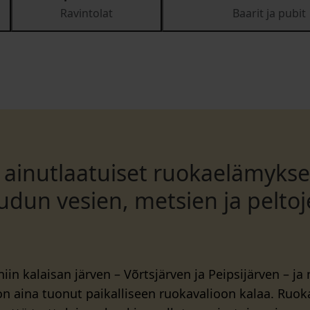
Ravintolat
Baarit ja pubit
ainutlaatuiset ruokaelämykse
udun vesien, metsien ja pelto
iin kalaisan järven – Võrtsjärven ja Peipsijärven – ja 
n aina tuonut paikalliseen ruokavalioon kalaa. Ruoka