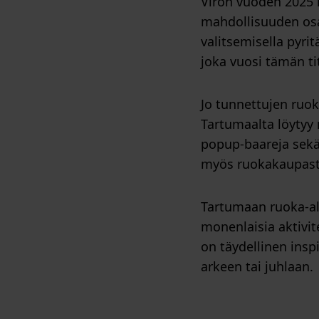
Viron vuoden 2025 r
mahdollisuuden osa
valitsemisella pyri
joka vuosi tämän tit
Jo tunnettujen ruok
Tartumaalta löytyy 
popup-baareja sekä
myös ruokakaupasta
Tartumaan ruoka-a
monenlaisia aktivit
on täydellinen inspi
arkeen tai juhlaan.