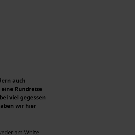
ndern auch
f eine Rundreise
ei viel gegessen
aben wir hier
, weder am White