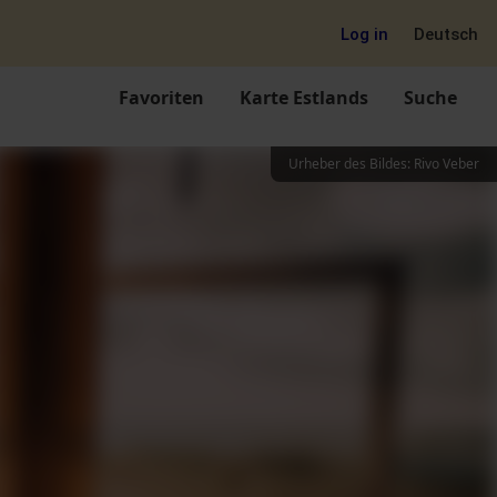
Log in
Deutsch
Favoriten
Karte Estlands
Suche
Urheber des Bildes
:
Rivo Veber