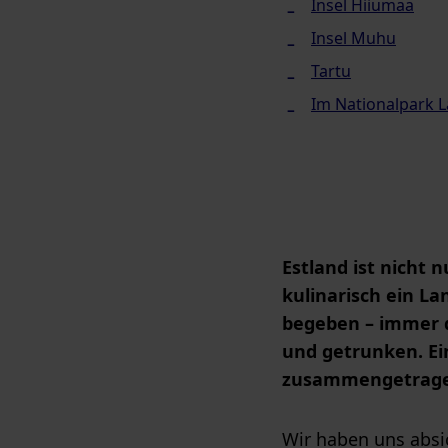
Insel Hiiumaa
Insel Muhu
Tartu
Im Nationalpark 
Estland ist nicht 
kulinarisch ein La
begeben – immer 
und getrunken. Ei
zusammengetrage
Wir haben uns absic