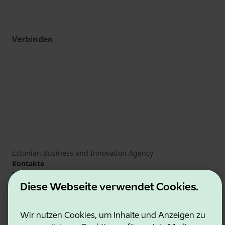
Verbinden
Estonian Business and Innovation Agency
Kontakte
Kooperationspartner
Nutzungsbedingungen
Diese Webseite verwendet Cookies.
Cookie- und Datenschutzrichtlinie
Wir nutzen Cookies, um Inhalte und Anzeigen zu