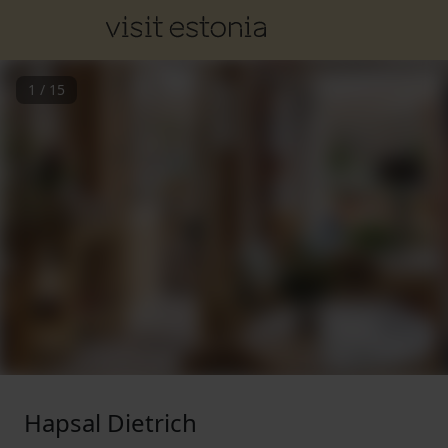
1
/
15
Hapsal Dietrich