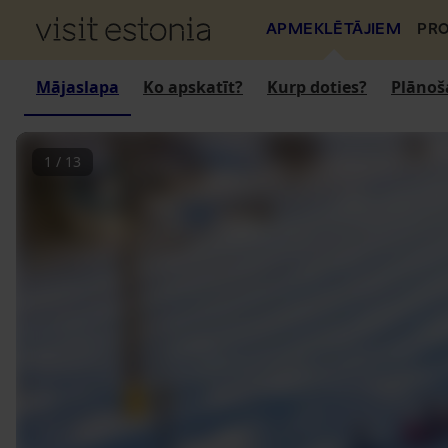
APMEKLĒTĀJIEM
PRO
Mājaslapa
Ko apskatīt?
Kurp doties?
Plānoš
1
/
13