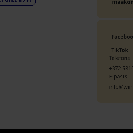
maako
NĒM DRAUDZĪGS
Facebo
TikTok
Telefons
+372 581
E-pasts
info@win