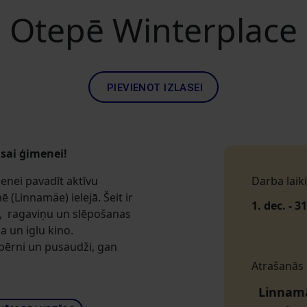
Otepē Winterplace
PIEVIENOT IZLASEI
isai ģimenei!
menei pavadīt aktīvu
Darba laiki
(Linnamäe) ielejā. Šeit ir
1. dec. - 3
 ragaviņu un slēpošanas
a un iglu kino.
bērni un pusaudži, gan
Atrašanās
Linnamä