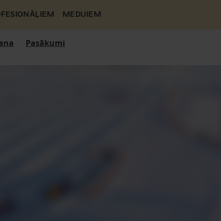
FESIONĀĻIEM
MEDIJIEM
ana
Pasākumi