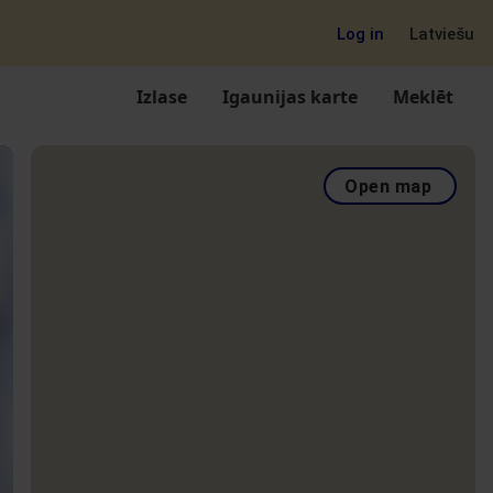
Log in
Latviešu
Izlase
Igaunijas karte
Meklēt
Open map