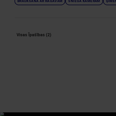
BRAUKŠANA AR RAGAVĀM
SNIEGA KAMERĀM
ĢIME
Visas Īpašības (2)