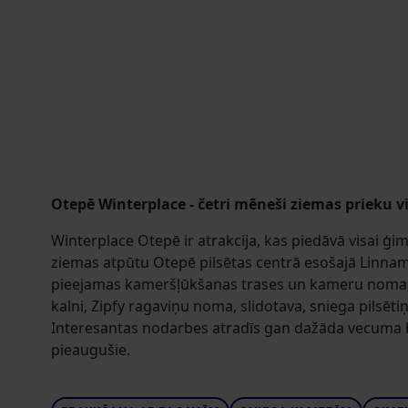
Otepē Winterplace - četri mēneši ziemas prieku v
Winterplace Otepē ir atrakcija, kas piedāvā visai ģi
ziemas atpūtu Otepē pilsētas centrā esošajā Linnamē 
pieejamas kameršļūkšanas trases un kameru noma,
kalni, Zipfy ragaviņu noma, slidotava, sniega pilsētiņ
Interesantas nodarbes atradīs gan dažāda vecuma 
pieaugušie.