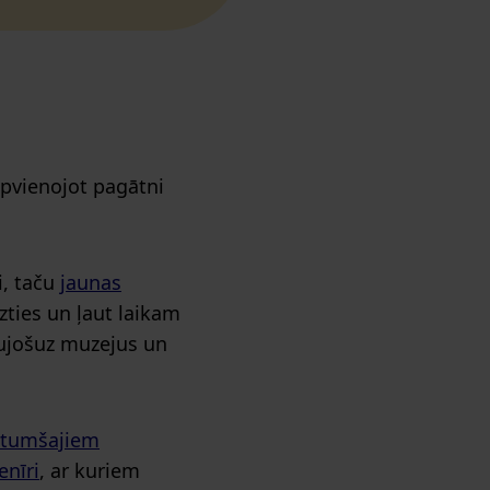
apvienojot pagātni
i, taču
jaunas
zties un ļaut laikam
raujošuz muzejus un
tumšajiem
enīri
, ar kuriem