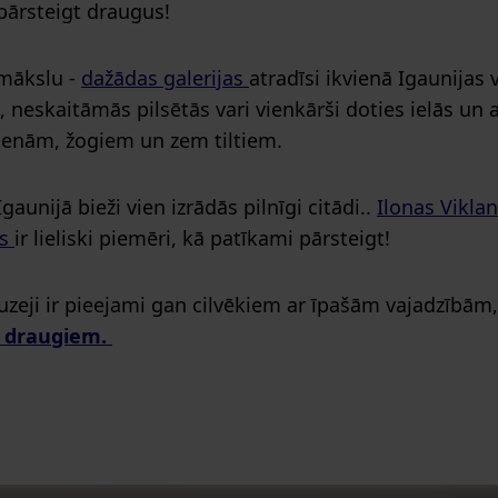
pārsteigt draugus!
 mākslu -
dažādas galerijas
atradīsi ikvienā Igaunijas v
, neskaitāmās pilsētās vari vienkārši doties ielās un 
ienām, žogiem un zem tiltiem.
aunijā bieži vien izrādās pilnīgi citādi..
Ilonas Vikl
rs
ir lieliski piemēri, kā patīkami pārsteigt!
uzeji ir pieejami gan cilvēkiem ar īpašām vajadzībām
m draugiem.