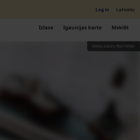
Log in
Latviešu
Izlase
Igaunijas karte
Meklēt
Attēla autors
:
Rivo Veber