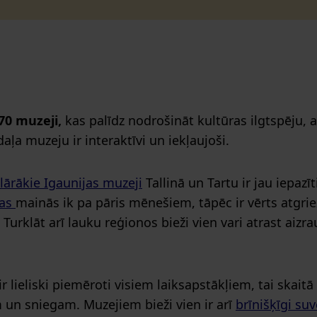
70 muzeji,
kas palīdz nodrošināt kultūras ilgtspēju, 
daļa muzeju ir interaktīvi un iekļaujoši.
ārākie Igaunijas muzeji
Tallinā un Tartu ir jau iepazīt
jas
mainās ik pa pāris mēnešiem, tāpēc ir vērts atgrie
 Turklāt arī lauku reģionos bieži vien vari atrast aiz
ir lieliski piemēroti visiem laiksapstākļiem, tai skaitā
m un sniegam. Muzejiem bieži vien ir arī
brīnišķīgi suv