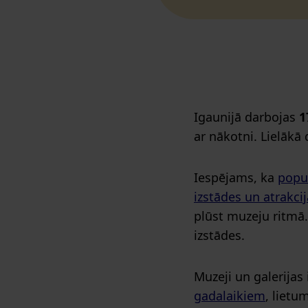
Igaunijā darbojas
1
ar nākotni. Lielākā 
Iespējams, ka
popul
izstādes un atrakci
plūst muzeju ritmā.
izstādes.
Muzeji un galerijas 
gadalaikiem
, lietu