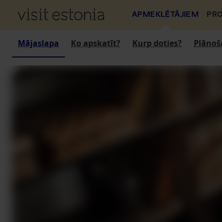
APMEKLĒTĀJIEM
PRO
Mājaslapa
Ko apskatīt?
Kurp doties?
Plānoš