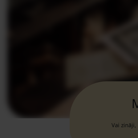
M
Vai zināji