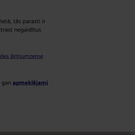
ietā, tās parasti ir
atrast negaidītus
andes Brīnumzeme
, gan
apmeklējami