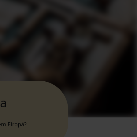
ja
iem Eiropā?