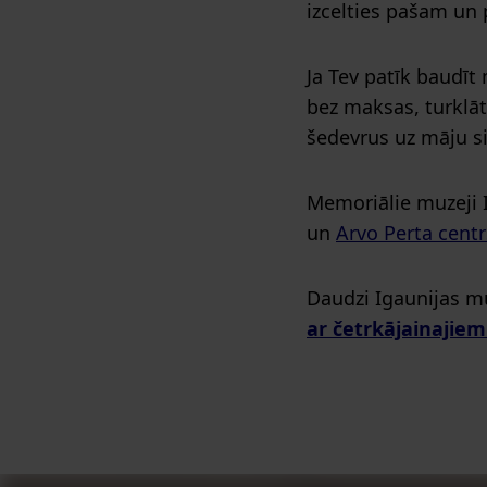
izcelties pašam un 
Ja Tev patīk baudīt
bez maksas, turklāt
šedevrus uz māju s
Memoriālie muzeji Ig
un
Arvo Perta cent
Daudzi Igaunijas m
ar četrkājainajie