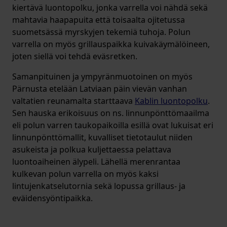
kiertävä luontopolku, jonka varrella voi nähdä sekä
mahtavia haapapuita että toisaalta ojitetussa
suometsässä myrskyjen tekemiä tuhoja. Polun
varrella on myös grillauspaikka kuivakäymälöineen,
joten siellä voi tehdä eväsretken.
Samanpituinen ja ympyränmuotoinen on myös
Pärnusta etelään Latviaan päin vievän vanhan
valtatien reunamalta starttaava
Kablin luontopolku
.
Sen hauska erikoisuus on ns. linnunpönttömaailma
eli polun varren taukopaikoilla esillä ovat lukuisat eri
linnunpönttömallit, kuvalliset tietotaulut niiden
asukeista ja polkua kuljettaessa pelattava
luontoaiheinen älypeli. Lähellä merenrantaa
kulkevan polun varrella on myös kaksi
lintujenkatselutornia sekä lopussa grillaus- ja
eväidensyöntipaikka.