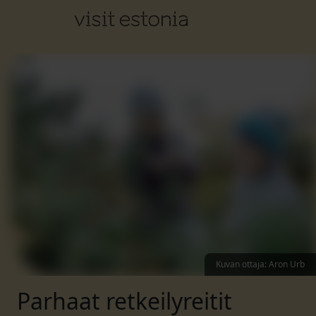
Kuvan ottaja
:
Aron Urb
Parhaat retkeilyreitit