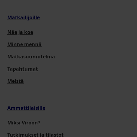
Matkailijoille
Näe ja koe
Minne mennä
Matkasuunnitelma
Tapahtumat
Meistä
Ammattilaisille
Miksi Viroon?
Tutkimukset ja tilastot