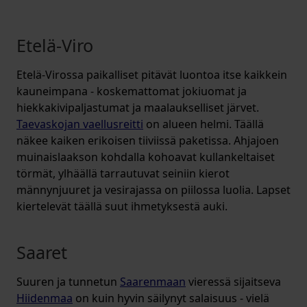
Etelä-Viro
Etelä-Virossa paikalliset pitävät luontoa itse kaikkein
kauneimpana - koskemattomat jokiuomat ja
hiekkakivipaljastumat ja maalaukselliset järvet.
Taevaskojan vaellusreitti
on alueen helmi. Täällä
näkee kaiken erikoisen tiiviissä paketissa. Ahjajoen
muinaislaakson kohdalla kohoavat kullankeltaiset
törmät, ylhäällä tarrautuvat seiniin kierot
männynjuuret ja vesirajassa on piilossa luolia. Lapset
kiertelevät täällä suut ihmetyksestä auki.
Saaret
Suuren ja tunnetun
Saarenmaan
vieressä sijaitseva
Hiidenmaa
on kuin hyvin säilynyt salaisuus - vielä