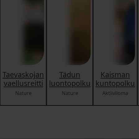
Taevaskojan
Tädun
Kaisman
vaellusreitti
luontopolku
kuntopolku
Nature
Nature
Aktiiviloma