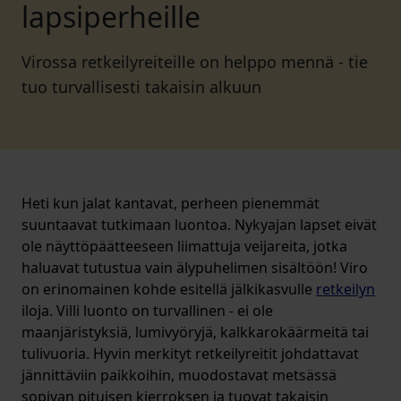
lapsiperheille
Virossa retkeilyreiteille on helppo mennä - tie
tuo turvallisesti takaisin alkuun
Heti kun jalat kantavat, perheen pienemmät
suuntaavat tutkimaan luontoa. Nykyajan lapset eivät
ole näyttöpäätteeseen liimattuja veijareita, jotka
haluavat tutustua vain älypuhelimen sisältöön! Viro
on erinomainen kohde esitellä jälkikasvulle
retkeilyn
iloja. Villi luonto on turvallinen - ei ole
maanjäristyksiä, lumivyöryjä, kalkkarokäärmeitä tai
tulivuoria. Hyvin merkityt retkeilyreitit johdattavat
jännittäviin paikkoihin, muodostavat metsässä
sopivan pituisen kierroksen ja tuovat takaisin