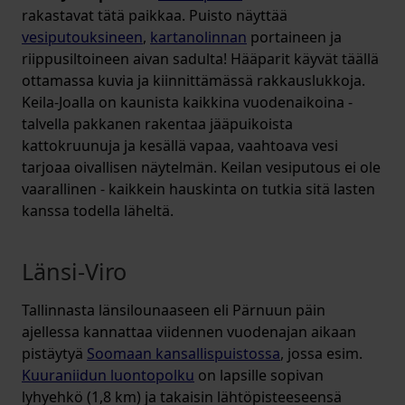
rakastavat tätä paikkaa. Puisto näyttää
vesiputouksineen
,
kartanolinnan
portaineen ja
riippusiltoineen aivan sadulta! Hääparit käyvät täällä
ottamassa kuvia ja kiinnittämässä rakkauslukkoja.
Keila-Joalla on kaunista kaikkina vuodenaikoina -
talvella pakkanen rakentaa jääpuikoista
kattokruunuja ja kesällä vapaa, vaahtoava vesi
tarjoaa oivallisen näytelmän. Keilan vesiputous ei ole
vaarallinen - kaikkein hauskinta on tutkia sitä lasten
kanssa todella läheltä.
Länsi-Viro
Tallinnasta länsilounaaseen eli Pärnuun päin
ajellessa kannattaa viidennen vuodenajan aikaan
pistäytyä
Soomaan kansallispuistossa
, jossa esim.
Kuuraniidun luontopolku
on lapsille sopivan
lyhyehkö (1,8 km) ja takaisin lähtöpisteeseensä