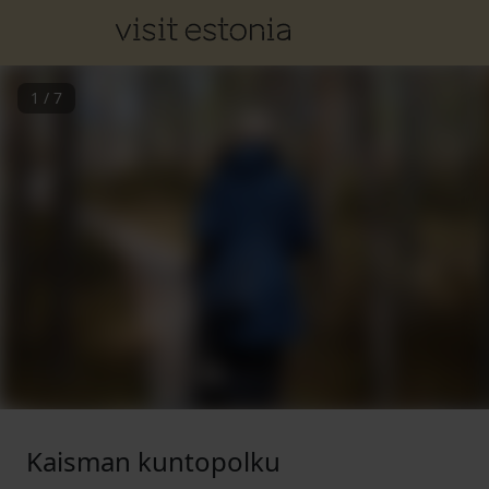
1
/
7
Kaisman kuntopolku