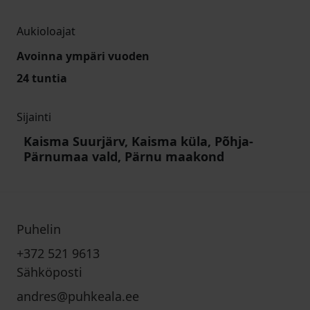
Aukioloajat
Avoinna ympäri vuoden
24 tuntia
Sijainti
Kaisma Suurjärv, Kaisma küla, Põhja-
Pärnumaa vald, Pärnu maakond
Puhelin
+372 521 9613
Sähköposti
andres@puhkeala.ee