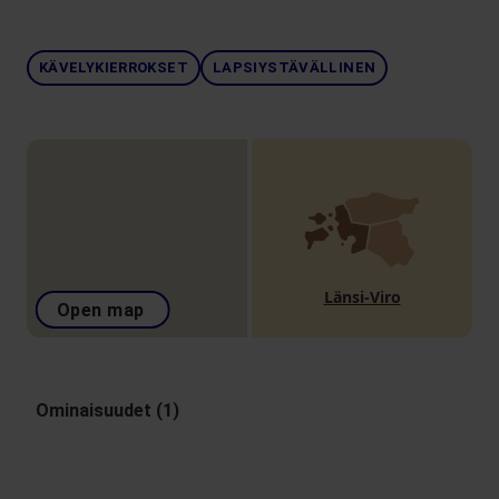
KÄVELYKIERROKSET
LAPSIYSTÄVÄLLINEN
Länsi-Viro
Open map
Ominaisuudet (1)