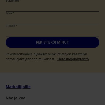
Sukunimi
*
Maa
*
E-mail
*
REKISTERÖI MINUT
Rekisteröitymällä hyväksyt henkilötietojen käsittelyn
tietosuojakäytännön mukaisesti.
Tietosuojakäytäntö
.
Matkailijoille
Näe ja koe