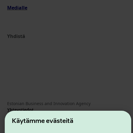
Medialle
Yhdistä
Estonian Business and Innovation Agency
Yhteystiedot
Yhteistyökumppanit
Käytämme evästeitä
Käyttöehdot
Eväste- ja tietosuojakäytäntö