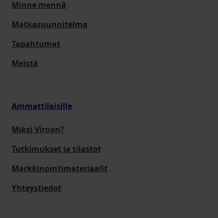
Minne mennä
Matkasuunnitelma
Tapahtumat
Meistä
Ammattilaisille
Miksi Viroon?
Tutkimukset ja tilastot
Markkinointimateriaalit
Yhteystiedot