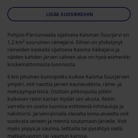
LISÄÄ SUOSIKKEIHIN
Pohjois-Pärnumaalla sijaitseva Kaisman Suurjärvi on
1,2 km² suuruinen rämejärvi. Siihen on yhdistynyt
rämeiden keskellä sijaitseva Kaisma Väikejärvi ja
näiden kahden järven välinen alue on hyvä esimerkki
koskemattomasta luonnosta.
6 km pituinen kuntopolku kulkee Kaisma Suurjärven
ympäri, voit nauttia järven kauneudesta, räme- ja
metsäympäristöä. Osittain pitkospuita pitkin
kulkevan reitin kartan löydät sen alusta. Reitin
varrella on useita luontoa esitteleviä infotauluja ja
näkötorni. Järvenrannalla olevalta loma-alueelta voit
vuokrata veneen ja mennä soutamaan järvelle. Voit
myös yöpyä ja saunoa, telttailla tai pysähtyä siellä
matkailuauton tai -vaunun kanssa.