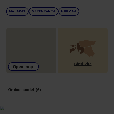
MAJAKAT
MERENRANTA
HIIUMAA
Länsi-Viro
Open map
Ominaisuudet (6)