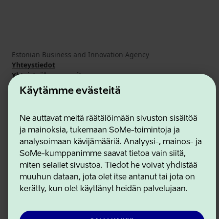
Estonian Business and Innovation Agency
Yhteystiedot
Yhteistyökumppanit
Käyttöehdot
Käytämme evästeitä
Eväste- ja tietosuojakäytäntö
Ne auttavat meitä räätälöimään sivuston sisältöä
ja mainoksia, tukemaan SoMe-toimintoja ja
analysoimaan kävijämääriä. Analyysi-, mainos- ja
SoMe-kumppanimme saavat tietoa vain siitä,
miten selailet sivustoa. Tiedot he voivat yhdistää
muuhun dataan, jota olet itse antanut tai jota on
kerätty, kun olet käyttänyt heidän palvelujaan.