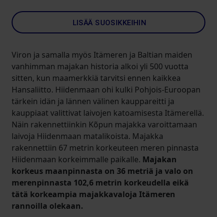
LISÄÄ SUOSIKKEIHIN
Viron ja samalla myös Itämeren ja Baltian maiden
vanhimman majakan historia alkoi yli 500 vuotta
sitten, kun maamerkkiä tarvitsi ennen kaikkea
Hansaliitto. Hiidenmaan ohi kulki Pohjois-Euroopan
tärkein idän ja lännen välinen kauppareitti ja
kauppiaat valittivat laivojen katoamisesta Itämerellä.
Näin rakennettiinkin Kõpun majakka varoittamaan
laivoja Hiidenmaan matalikoista. Majakka
rakennettiin 67 metrin korkeuteen meren pinnasta
Hiidenmaan korkeimmalle paikalle.
Majakan
korkeus maanpinnasta on 36 metriä ja valo on
merenpinnasta 102,6 metrin korkeudella eikä
tätä korkeampia majakkavaloja Itämeren
rannoilla olekaan.