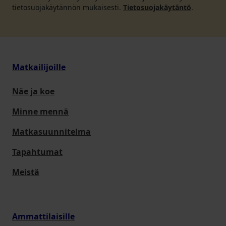
tietosuojakäytännön mukaisesti.
Tietosuojakäytäntö
.
Matkailijoille
Näe ja koe
Minne mennä
Matkasuunnitelma
Tapahtumat
Meistä
Ammattilaisille