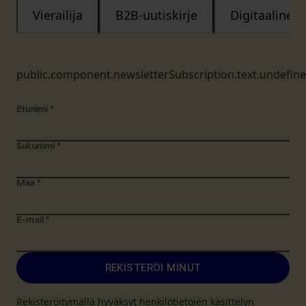
Vierailija
B2B-uutiskirje
Digitaalinen
public.component.newsletterSubscription.text.undefin
Etunimi
*
Sukunimi
*
Maa
*
E-mail
*
REKISTERÖI MINUT
Rekisteröitymällä hyväksyt henkilötietojen käsittelyn