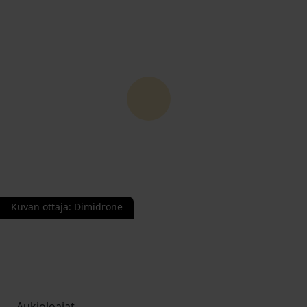
Kuvan ottaja
:
Dimidrone
Aukioloajat