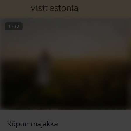
1
/
13
Kõpun majakka