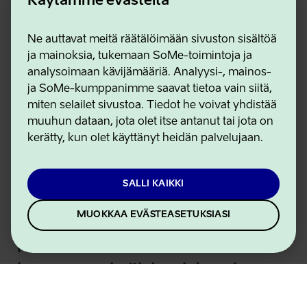
Käytämme evästeitä
Ne auttavat meitä räätälöimään sivuston sisältöä
ja mainoksia, tukemaan SoMe-toimintoja ja
analysoimaan kävijämääriä. Analyysi-, mainos-
ja SoMe-kumppanimme saavat tietoa vain siitä,
miten selailet sivustoa. Tiedot he voivat yhdistää
Kuvan ottaja
:
visit estonia
muuhun dataan, jota olet itse antanut tai jota on
Vuodesta 2019 lähtien
kerätty, kun olet käyttänyt heidän palvelujaan.
Viljandi on ollut yksi
Unescon luovista
SALLI KAIKKI
kaupungeista. Unesco
MUOKKAA EVÄSTEASETUKSIASI
luokittelee nämä luovat
kaupungit "ideoiden ja
innovatiivisten