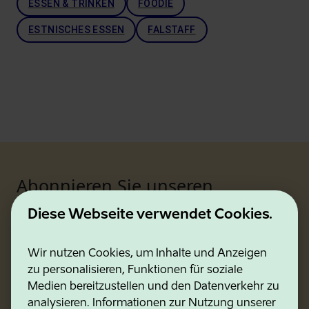
ESSEN & TRINKEN
FOODIE
ESTNISCHES ESSEN
FALSTAFF
Abonnieren Sie unseren
Newsletter!
Diese Webseite verwendet Cookies.
Besucher
B2B-Newsletter
Digitaler
Wir nutzen Cookies, um Inhalte und Anzeigen
zu personalisieren, Funktionen für soziale
Medien bereitzustellen und den Datenverkehr zu
analysieren. Informationen zur Nutzung unserer