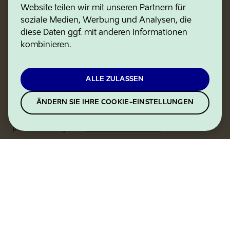
Bleiben Sie auf dem Laufenden über Nachrichten,
Website teilen wir mit unseren Partnern für
Sonderangebote, kommende Veranstaltungen und
soziale Medien, Werbung und Analysen, die
mehr.
diese Daten ggf. mit anderen Informationen
kombinieren.
ALLE ZULASSEN
MELDEN SIE MICH AN
ÄNDERN SIE IHRE COOKIE-EINSTELLUNGEN
Durch die Anmeldung stimmen Sie der in der
Datenschutzerklärung enthaltenen Verarbeitung
personenbezogener.
Datenschutzrichtlinie
.
Für Besucher
Aktivitäten