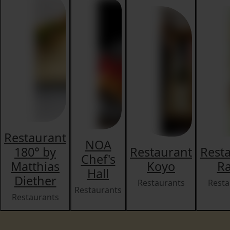
Restaurant
NOA
180° by
Restaurant
Rest
Chef's
Matthias
Koyo
R
Hall
Diether
Restaurants
Resta
Restaurants
Restaurants