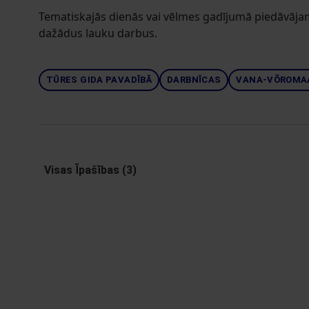
Tematiskajās dienās vai vēlmes gadījumā piedāvāja
dažādus lauku darbus.
TŪRES GIDA PAVADĪBĀ
DARBNĪCAS
VANA-VÕROMA
Visas Īpašības (3)