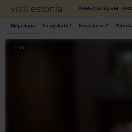
APMEKLĒTĀJIEM
PRO
Mājaslapa
Ko apskatīt?
Kurp doties?
Plānoš
1
/
10