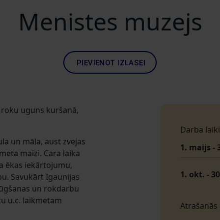
Menistes muzejs
PIEVIENOT IZLASEI
 roku uguns kuršanā,
Darba laiki
la un māla, aust zvejas
1. maijs - 
eta maizi. Cara laika
ta ēkas iekārtojumu,
1. okt. - 30
u. Savukārt Igaunijas
iejūgšanas un rokdarbu
u u.c. laikmetam
Atrašanās