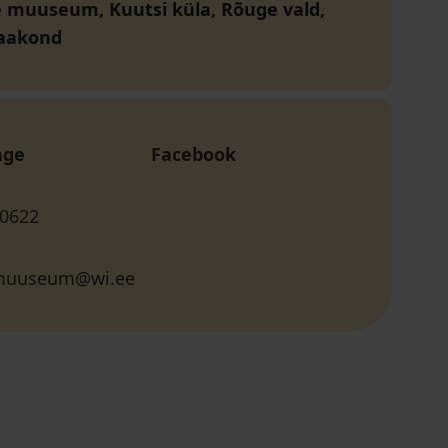
 muuseum, Kuutsi küla, Rõuge vald,
aakond
age
Facebook
 0622
muuseum@wi.ee