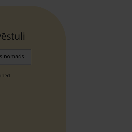
ēstuli
ais nomāds
fined