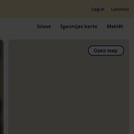
Log in
Latviešu
Izlase
Igaunijas karte
Meklēt
Open map