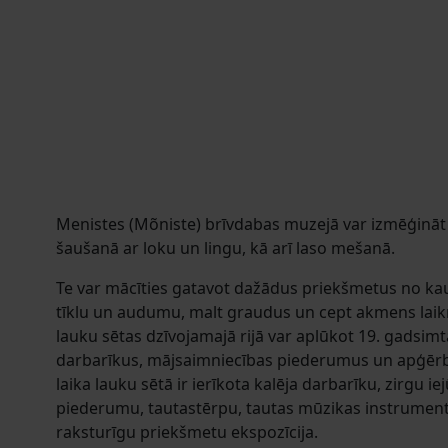
Menistes (Mõniste) brīvdabas muzejā var izmēģināt
šaušanā ar loku un lingu, kā arī laso mešanā.
Te var mācīties gatavot dažādus priekšmetus no kau
tīklu un audumu, malt graudus un cept akmens laikm
lauku sētas dzīvojamajā rijā var aplūkot 19. gadsim
darbarīkus, mājsaimniecības piederumus un apģērb
laika lauku sētā ir ierīkota kalēja darbarīku, zirgu 
piederumu, tautastērpu, tautas mūzikas instrument
raksturīgu priekšmetu ekspozīcija.