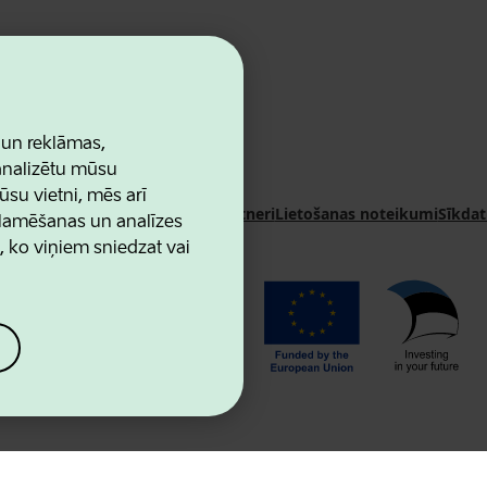
 un reklāmas,
 analizētu mūsu
ūsu vietni, mēs arī
n Agency
Kontakti
Sadarbības partneri
Lietošanas noteikumi
Sīkdat
klamēšanas un analīzes
u, ko viņiem sniedzat vai