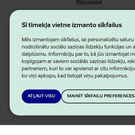
Plānošana
Pasākumi
Par mums
Šī tīmekļa vietne izmanto sīkfailus
Mēs izmantojam sīkfailus, lai personalizētu saturu
nodrošinātu sociālo saziņas līdzekļu funkcijas un
datplūsmu. Informāciju par to, kā jūs izmantojat m
Estonian Business and Innovatio
kopīgojam ar saviem sociālās saziņas līdzekļu, re
partneriem, kuri to var apvienot ar citu informācij
ko viņi apkopo, kad lietojat viņu pakalpojumus.
ATĻAUT VISU
MAINĪT SĪKFAILU PREFERENCES