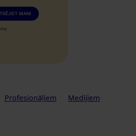
TRĒJIET MANI
tuma
Profesionāļiem
Medijiem