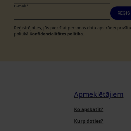
E-mail
*
REĢIS
Reģistrējoties, jūs piekrītat personas datu apstrādei privā
politikā
Konfidencialitātes politika
.
Apmeklētājiem
Ko apskatīt?
Kurp doties?