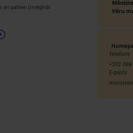
Mõniste
m arī pašiem izmēģināt
Võru m
A
Homep
Telefons
+372 789
E-pasts
moniste