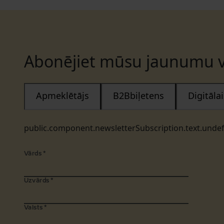
Abonējiet mūsu jaunumu v
Apmeklētājs
B2Bbiļetens
Digitāl
public.component.newsletterSubscription.text.unde
Vārds
*
Uzvārds
*
Valsts
*