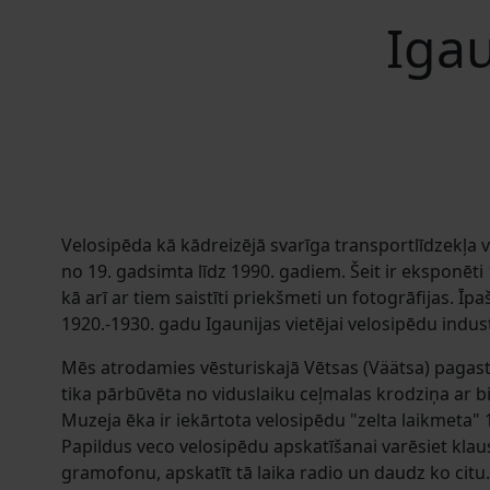
Igau
Velosipēda kā kādreizējā svarīga transportlīdzekļa 
no 19. gadsimta līdz 1990. gadiem. Šeit ir eksponēti 
kā arī ar tiem saistīti priekšmeti un fotogrāfijas. Ī
1920.-1930. gadu Igaunijas vietējai velosipēdu industr
Mēs atrodamies vēsturiskajā Vētsas (Väätsa) pagast
tika pārbūvēta no viduslaiku ceļmalas krodziņa ar
Muzeja ēka ir iekārtota velosipēdu "zelta laikmeta" 1
Papildus veco velosipēdu apskatīšanai varēsiet klau
gramofonu, apskatīt tā laika radio un daudz ko citu.