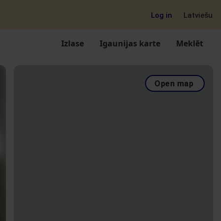
Log in
Latviešu
Izlase
Igaunijas karte
Meklēt
Open map