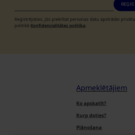
REĢIS
Reģistrējoties, jūs piekrītat personas datu apstrādei privā
politikā
Konfidencialitātes politika
.
Apmeklētājiem
Ko apskatīt?
Kurp doties?
Plānošana