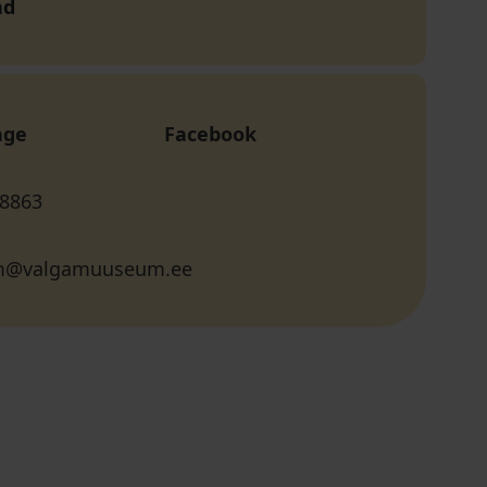
nd
age
Facebook
 8863
@valgamuuseum.ee