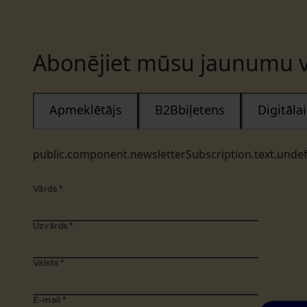
Abonējiet mūsu jaunumu v
Apmeklētājs
B2Bbiļetens
Digitāl
public.component.newsletterSubscription.text.unde
Vārds
*
Uzvārds
*
Valsts
*
E-mail
*