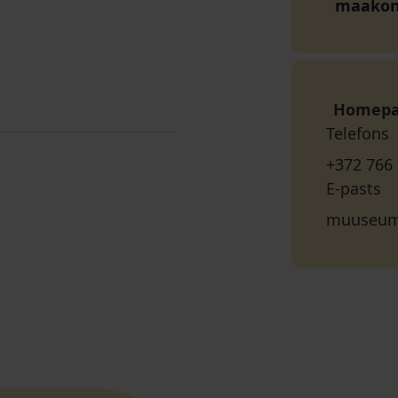
maako
Homep
Telefons
+372 766
E-pasts
muuseum