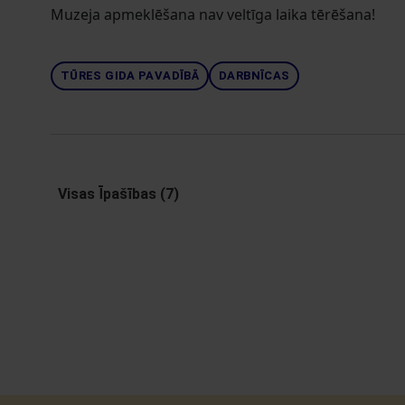
Muzeja apmeklēšana nav veltīga laika tērēšana!
TŪRES GIDA PAVADĪBĀ
DARBNĪCAS
Visas Īpašības (7)