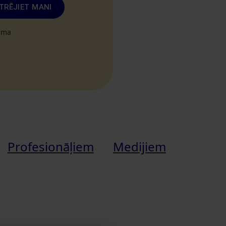
TRĒJIET MANI
tuma
Profesionāļiem
Medijiem