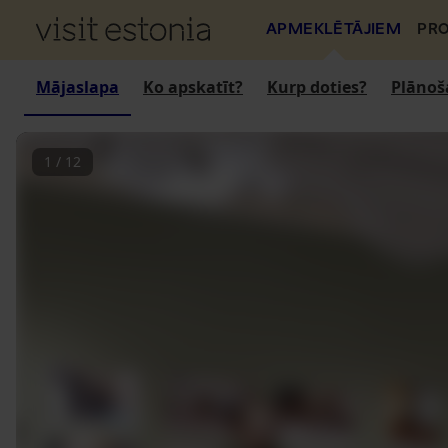
APMEKLĒTĀJIEM
PRO
Mājaslapa
Ko apskatīt?
Kurp doties?
Plānoš
1
/
12