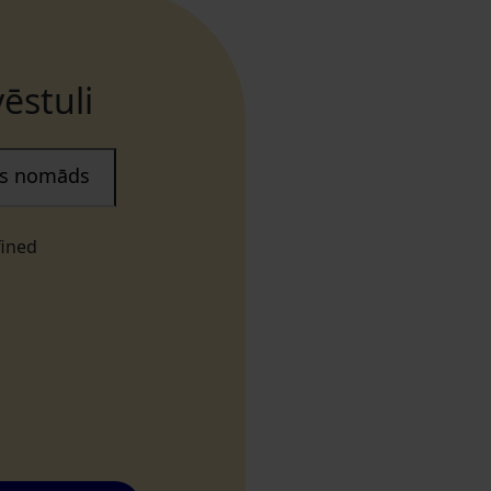
ēstuli
ais nomāds
fined