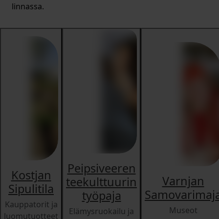
linnassa.
Peipsiveeren
Kostjan
Varnjan
teekulttuurin
Sipulitila
Samovarimaj
työpaja
Kauppatorit ja
Museot
Elämysruokailu ja
luomutuotteet