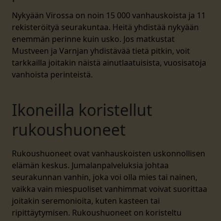
Nykyään Virossa on noin 15 000 vanhauskoista ja 11
rekisteröityä seurakuntaa. Heitä yhdistää nykyään
enemmän perinne kuin usko. Jos matkustat
Mustveen ja Varnjan yhdistävää tietä pitkin, voit
tarkkailla joitakin näistä ainutlaatuisista, vuosisatoja
vanhoista perinteistä.
Ikoneilla koristellut
rukoushuoneet
Rukoushuoneet ovat vanhauskoisten uskonnollisen
elämän keskus. Jumalanpalveluksia johtaa
seurakunnan vanhin, joka voi olla mies tai nainen,
vaikka vain miespuoliset vanhimmat voivat suorittaa
joitakin seremonioita, kuten kasteen tai
ripittäytymisen. Rukoushuoneet on koristeltu