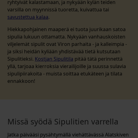
ryhtyivät kalastamaan, ja nykyään kylän teiden
varsilla on myynnissä tuoretta, kuivattua tai
savustettua kalaa
.
Hiekkapohjainen maaperä ei tuota juurikaan satoa
sipulia lukuun ottamatta. Nykyään vanhauskoisten
viljelemät sipulit ovat Viron parhaita - ja kalleimpia -
ja siksi heidän kyliään yhdistävää tietä kutsutaan
Sipulitieksi.
Kostjan Sipulitila
pitää tätä perinnettä
yllä, tarjoaa kierroksia vierailijoille ja suussa sulavia
sipulipiirakoita - muista soittaa etukäteen ja tilata
ennakkoon!
Missä syödä Sipulitien varrella
Jatka päivääsi pysähtymällä viehättävässä Alatskiven