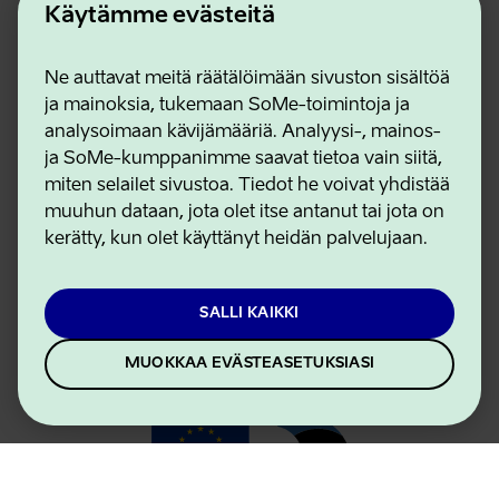
Käytämme evästeitä
Ne auttavat meitä räätälöimään sivuston sisältöä
ja mainoksia, tukemaan SoMe-toimintoja ja
Estonian Business and Innovation Agency
analysoimaan kävijämääriä. Analyysi-, mainos-
Yhteystiedot
ja SoMe-kumppanimme saavat tietoa vain siitä,
Yhteistyökumppanit
miten selailet sivustoa. Tiedot he voivat yhdistää
Käyttöehdot
muuhun dataan, jota olet itse antanut tai jota on
Eväste- ja tietosuojakäytäntö
kerätty, kun olet käyttänyt heidän palvelujaan.
SALLI KAIKKI
MUOKKAA EVÄSTEASETUKSIASI