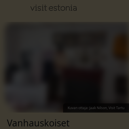
Kuvan ottaja
:
Jaak Nilson, Visit Tartu
Vanhauskoiset