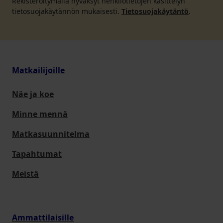
Rekisteröitymällä hyväksyt henkilötietojen käsittelyn
tietosuojakäytännön mukaisesti.
Tietosuojakäytäntö
.
Matkailijoille
Näe ja koe
Minne mennä
Matkasuunnitelma
Tapahtumat
Meistä
Ammattilaisille