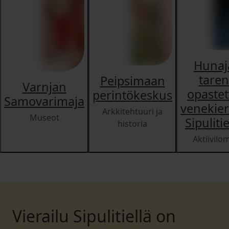
Hunaj
taren
Peipsimaan
Varnjan
opastet
perintökeskus
Samovarimaja
venekier
Arkkitehtuuri ja
Museot
Sipulitie
historia
Aktiivilo
Vierailu Sipulitiellä on