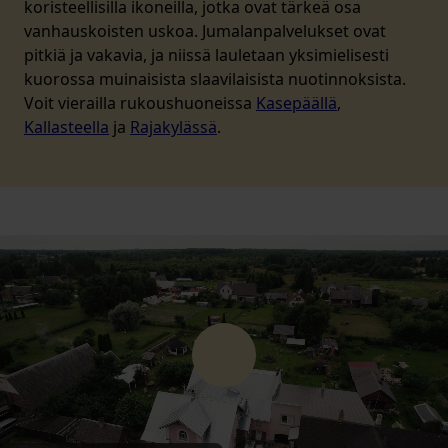
koristeellisilla ikoneilla, jotka ovat tärkeä osa
vanhauskoisten uskoa. Jumalanpalvelukset ovat
pitkiä ja vakavia, ja niissä lauletaan yksimielisesti
kuorossa muinaisista slaavilaisista nuotinnoksista.
Voit vierailla rukoushuoneissa
Kasepäällä
,
Kallasteella
ja
Rajakylässä
.