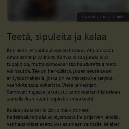
Kuvan ottaja: Näljane Nelik
Teetä, sipuleita ja kalaa
Kun vierailet vanhauskoisen kotona, ota mukaan
omat astiat ja välineet. Kahvia ei saa juoda eikä
tupakoida, mutta samovaarissa haudutettua teetä
voi nauttia. Tee on herkullista, ja sen seurana on
erityisiä makeisia, jotka on valmistettu keitetystä,
vaahdotetusta sokerista. Vieraile
Varnjan
Samovarimajassa
ja tutustu samovaarien historiaan
samalla, kun nautit kupin kuumaa teetä.
Koska virolaiset olivat jo miehittäneet
hedelmällisempää viljelysmaata Peipsijärven lähellä,
vanhauskoiset asettuivat asumaan rannalle. Miehet