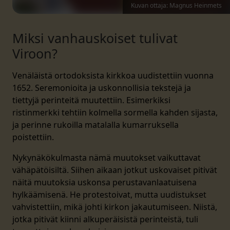
Kuvan ottaja: Magnus Heinmets
Miksi vanhauskoiset tulivat
Viroon?
Venäläistä ortodoksista kirkkoa uudistettiin vuonna
1652. Seremonioita ja uskonnollisia tekstejä ja
tiettyjä perinteitä muutettiin. Esimerkiksi
ristinmerkki tehtiin kolmella sormella kahden sijasta,
ja perinne rukoilla matalalla kumarruksella
poistettiin.
Nykynäkökulmasta nämä muutokset vaikuttavat
vähäpätöisiltä. Siihen aikaan jotkut uskovaiset pitivät
näitä muutoksia uskonsa perustavanlaatuisena
hylkäämisenä. He protestoivat, mutta uudistukset
vahvistettiin, mikä johti kirkon jakautumiseen. Niistä,
jotka pitivät kiinni alkuperäisistä perinteistä, tuli