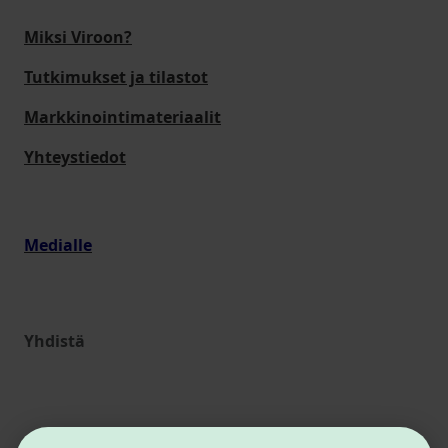
Miksi Viroon?
Tutkimukset ja tilastot
Markkinointimateriaalit
Yhteystiedot
Medialle
Yhdistä