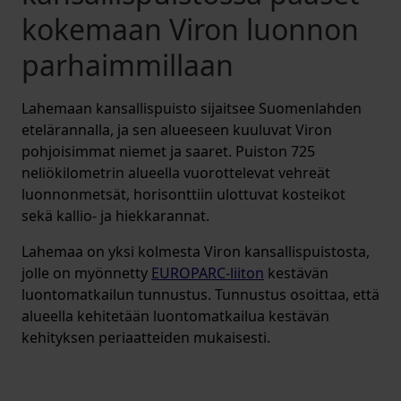
kokemaan Viron luonnon
parhaimmillaan
Lahemaan kansallispuisto sijaitsee Suomenlahden
etelärannalla, ja sen alueeseen kuuluvat Viron
pohjoisimmat niemet ja saaret. Puiston 725
neliökilometrin alueella vuorottelevat vehreät
luonnonmetsät, horisonttiin ulottuvat kosteikot
sekä kallio- ja hiekkarannat.
Lahemaa on yksi kolmesta Viron kansallispuistosta,
jolle on myönnetty
EUROPARC-liiton
kestävän
luontomatkailun tunnustus. Tunnustus osoittaa, että
alueella kehitetään luontomatkailua kestävän
kehityksen periaatteiden mukaisesti.