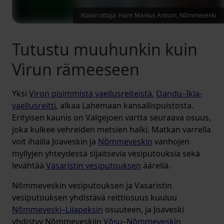
Kuvan ottaja: Hans Markus Antson, Nõmmeveski
Tutustu muuhunkin kuin
Virun rämeeseen
Yksi
Viron pisimmistä vaellusreiteistä
,
Oandu–Ikla-
vaellusreitti
, alkaa Lahemaan kansallispuistosta.
Erityisen kaunis on Valgejoen vartta seuraava osuus,
joka kulkee vehreiden metsien halki. Matkan varrella
voit ihailla Joaveskin ja
Nõmmeveskin
vanhojen
myllyjen yhteydessä sijaitsevia vesiputouksia sekä
levähtää
Vasaristin vesiputouksen
äärellä.
Nõmmeveskin vesiputouksen ja Vasaristin
vesiputouksen yhdistävä reittiosuus kuuluu
Nõmmeveski–Liiapeksin
osuuteen, ja Joaveski
yhdistyy Nõmmeveskiin
Võsu–Nõmmeveskin