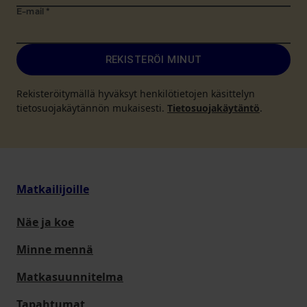
E-mail
*
REKISTERÖI MINUT
Rekisteröitymällä hyväksyt henkilötietojen käsittelyn
tietosuojakäytännön mukaisesti.
Tietosuojakäytäntö
.
Matkailijoille
Näe ja koe
Minne mennä
Matkasuunnitelma
Tapahtumat