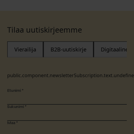
Tilaa uutiskirjeemme
Vierailija
B2B-uutiskirje
Digitaalinen
public.component.newsletterSubscription.text.undefin
Etunimi
*
Sukunimi
*
Maa
*