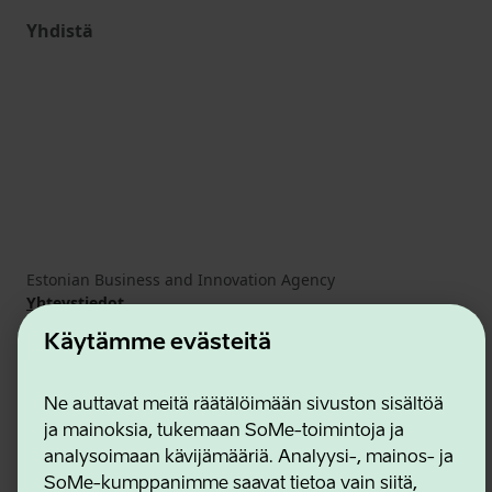
Yhdistä
Estonian Business and Innovation Agency
Yhteystiedot
Yhteistyökumppanit
Käytämme evästeitä
Käyttöehdot
Eväste- ja tietosuojakäytäntö
Ne auttavat meitä räätälöimään sivuston sisältöä
ja mainoksia, tukemaan SoMe-toimintoja ja
analysoimaan kävijämääriä. Analyysi-, mainos- ja
SoMe-kumppanimme saavat tietoa vain siitä,