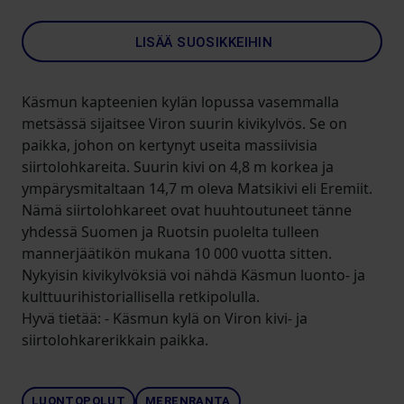
LISÄÄ SUOSIKKEIHIN
Käsmun kapteenien kylän lopussa vasemmalla
metsässä sijaitsee Viron suurin kivikylvös. Se on
paikka, johon on kertynyt useita massiivisia
siirtolohkareita. Suurin kivi on 4,8 m korkea ja
ympärysmitaltaan 14,7 m oleva Matsikivi eli Eremiit.
Nämä siirtolohkareet ovat huuhtoutuneet tänne
yhdessä Suomen ja Ruotsin puolelta tulleen
mannerjäätikön mukana 10 000 vuotta sitten.
Nykyisin kivikylvöksiä voi nähdä Käsmun luonto- ja
kulttuurihistoriallisella retkipolulla.
Hyvä tietää: - Käsmun kylä on Viron kivi- ja
siirtolohkarerikkain paikka.
LUONTOPOLUT
MERENRANTA