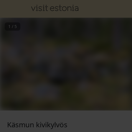
1
/
5
Käsmun kivikylvös