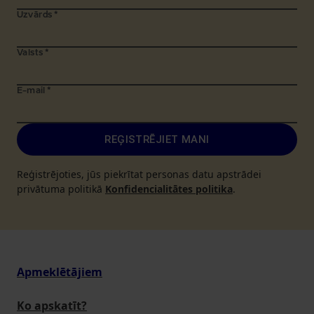
Uzvārds
*
Valsts
*
E-mail
*
REĢISTRĒJIET MANI
Reģistrējoties, jūs piekrītat personas datu apstrādei
privātuma politikā
Konfidencialitātes politika
.
Apmeklētājiem
Ko apskatīt?