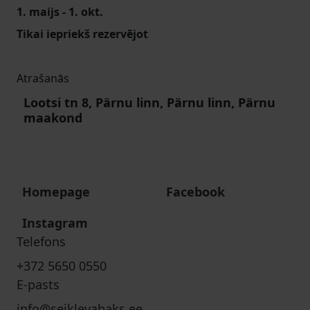
1. maijs - 1. okt.
Tikai iepriekš rezervējot
Atrašanās
Lootsi tn 8, Pärnu linn, Pärnu linn, Pärnu
maakond
Homepage
Facebook
Instagram
Telefons
+372 5650 0550
E-pasts
info@seiklevabaks.ee