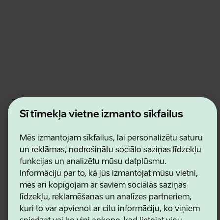
Estonian Business and Innovation Agency
Kontakti
Šī tīmekļa vietne izmanto sīkfailus
Sadarbības partneri
Lietošanas noteikumi
Mēs izmantojam sīkfailus, lai personalizētu saturu
Sīkdatņu un konfidencialitātes politika
un reklāmas, nodrošinātu sociālo saziņas līdzekļu
funkcijas un analizētu mūsu datplūsmu.
Informāciju par to, kā jūs izmantojat mūsu vietni,
mēs arī kopīgojam ar saviem sociālās saziņas
līdzekļu, reklamēšanas un analīzes partneriem,
kuri to var apvienot ar citu informāciju, ko viņiem