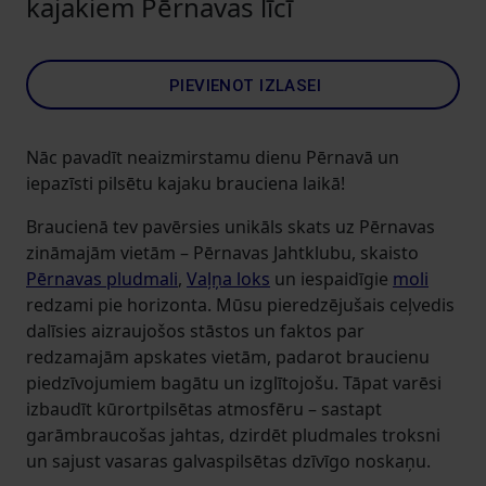
kajakiem Pērnavas līcī
PIEVIENOT IZLASEI
Nāc pavadīt neaizmirstamu dienu Pērnavā un
iepazīsti pilsētu kajaku brauciena laikā!
Braucienā tev pavērsies unikāls skats uz Pērnavas
zināmajām vietām – Pērnavas Jahtklubu, skaisto
Pērnavas pludmali
,
Vaļņa loks
un iespaidīgie
moli
redzami pie horizonta. Mūsu pieredzējušais ceļvedis
dalīsies aizraujošos stāstos un faktos par
redzamajām apskates vietām, padarot braucienu
piedzīvojumiem bagātu un izglītojošu. Tāpat varēsi
izbaudīt kūrortpilsētas atmosfēru – sastapt
garāmbraucošas jahtas, dzirdēt pludmales troksni
un sajust vasaras galvaspilsētas dzīvīgo noskaņu.