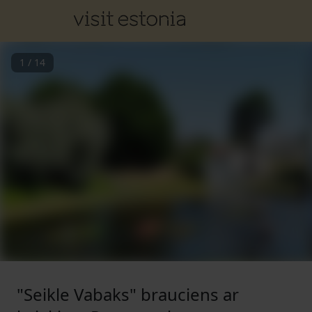
1
/
14
"Seikle Vabaks" brauciens ar