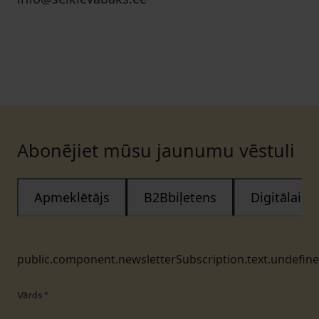
Abonējiet mūsu jaunumu vēstuli
Apmeklētājs
B2Bbiļetens
Digitālais
public.component.newsletterSubscription.text.undefin
Vārds
*