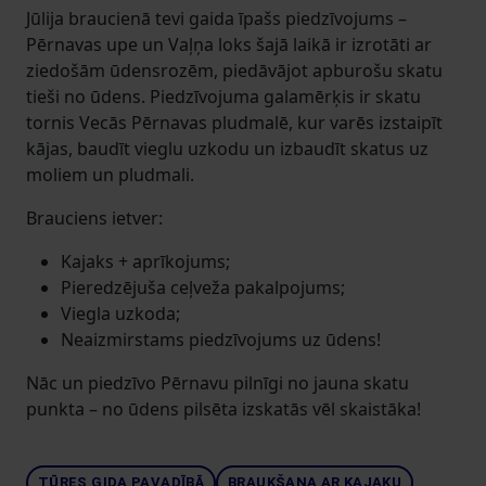
Jūlija braucienā tevi gaida īpašs piedzīvojums –
Pērnavas upe un Vaļņa loks šajā laikā ir izrotāti ar
ziedošām ūdensrozēm, piedāvājot apburošu skatu
tieši no ūdens. Piedzīvojuma galamērķis ir skatu
tornis Vecās Pērnavas pludmalē, kur varēs izstaipīt
kājas, baudīt vieglu uzkodu un izbaudīt skatus uz
moliem un pludmali.
Brauciens ietver:
Kajaks + aprīkojums;
Pieredzējuša ceļveža pakalpojums;
Viegla uzkoda;
Neaizmirstams piedzīvojums uz ūdens!
Nāc un piedzīvo Pērnavu pilnīgi no jauna skatu
punkta – no ūdens pilsēta izskatās vēl skaistāka!
TŪRES GIDA PAVADĪBĀ
BRAUKŠANA AR KAJAKU