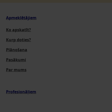
Apmeklētājiem
Ko apskatīt?
Kurp doties?
Plānošana
Pasākumi
Par mums
Profesionāļiem