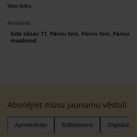
Visu laiku
Atrašanās
Side tänav T1, Pärnu linn, Pärnu linn, Pärnu
maakond
Abonējiet mūsu jaunumu vēstuli
Apmeklētājs
B2Bbiļetens
Digitālais