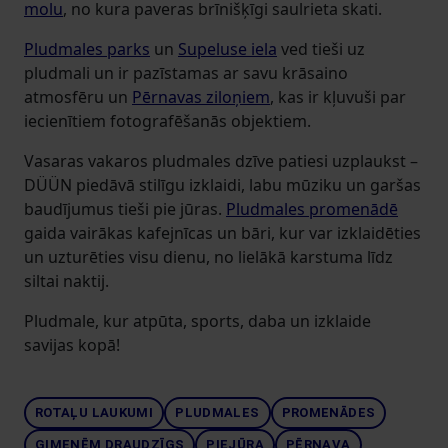
molu
, no kura paveras brīnišķīgi saulrieta skati.
Pludmales parks
un
Supeluse iela
ved tieši uz
pludmali un ir pazīstamas ar savu krāsaino
atmosfēru un
Pērnavas ziloņiem
, kas ir kļuvuši par
iecienītiem fotografēšanās objektiem.
Vasaras vakaros pludmales dzīve patiesi uzplaukst –
DÜÜN piedāvā stilīgu izklaidi, labu mūziku un garšas
baudījumus tieši pie jūras.
Pludmales promenādē
gaida vairākas kafejnīcas un bāri, kur var izklaidēties
un uzturēties visu dienu, no lielākā karstuma līdz
siltai naktij.
Pludmale, kur atpūta, sports, daba un izklaide
savijas kopā!
ROTAĻU LAUKUMI
PLUDMALES
PROMENĀDES
ĢIMENĒM DRAUDZĪGS
PIEJŪRA
PĒRNAVA