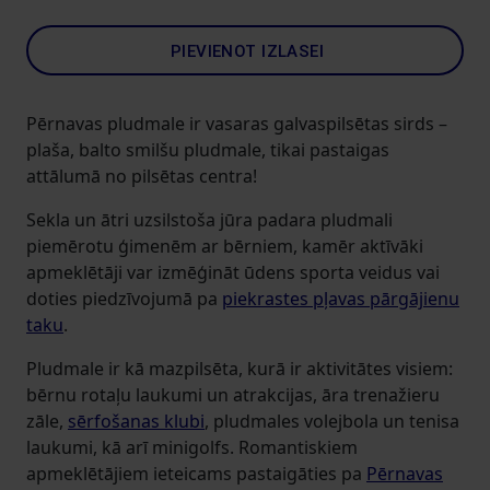
PIEVIENOT IZLASEI
Pērnavas pludmale ir vasaras galvaspilsētas sirds –
plaša, balto smilšu pludmale, tikai pastaigas
attālumā no pilsētas centra!
Sekla un ātri uzsilstoša jūra padara pludmali
piemērotu ģimenēm ar bērniem, kamēr aktīvāki
apmeklētāji var izmēģināt ūdens sporta veidus vai
doties piedzīvojumā pa
piekrastes pļavas pārgājienu
taku
.
Pludmale ir kā mazpilsēta, kurā ir aktivitātes visiem:
bērnu rotaļu laukumi un atrakcijas, āra trenažieru
zāle,
sērfošanas klubi
, pludmales volejbola un tenisa
laukumi, kā arī minigolfs. Romantiskiem
apmeklētājiem ieteicams pastaigāties pa
Pērnavas