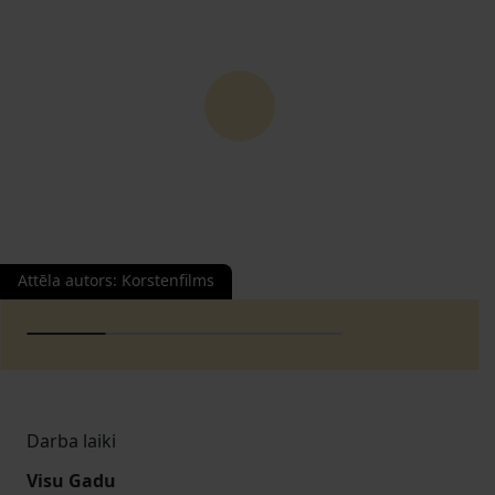
Attēla autors
:
Korstenfilms
Darba laiki
Visu Gadu