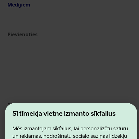
Medijiem
Pievienoties
Estonian Business and Innovation Agency
Kontakti
Šī tīmekļa vietne izmanto sīkfailus
Sadarbības partneri
Lietošanas noteikumi
Mēs izmantojam sīkfailus, lai personalizētu saturu
Sīkdatņu un konfidencialitātes politika
un reklāmas, nodrošinātu sociālo saziņas līdzekļu