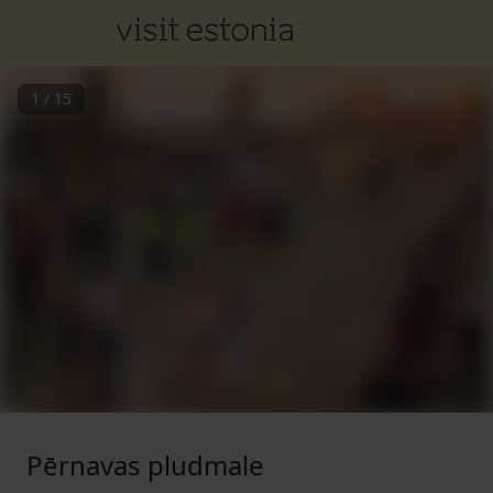
1
/
15
Pērnavas pludmale