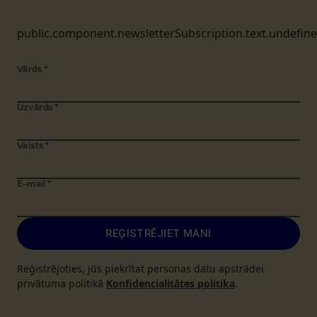
public.component.newsletterSubscription.text.undefin
Vārds
*
Uzvārds
*
Valsts
*
E-mail
*
REĢISTRĒJIET MANI
Reģistrējoties, jūs piekrītat personas datu apstrādei
privātuma politikā
Konfidencialitātes politika
.