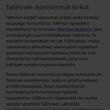
Tallinnan ikonisimmat kirkot
Tallinnan-kävijät huomaavat useita upeita kirkkoja
kaupungin horisontissa. Tallinnan symboliksi
muodostunut torni kuuluu
Olevisten kirkkoon
, joka
on kaupungin suurin keskiaikainen rakennus. Se
mainittiin ensimmäisen kerran 1200-luvulla, mutta
salamaniskut aiheuttivat rakennuksen täydellisen
palamisen kolmessa eri vaiheessa historiaa. Voit
kiivetä tornin näköalatasanteelle, josta sinut
palkitaan upealla kaupunkinäkymällä.
Toinen Tallinnan horisontissa näkyvä kohokohta on
Tallinnan tuomiokirkko. Täällä on pidetty korkean
profiilin hautajaisia, muun muassa Ruotsin
kuninkaan Johann kolmannen tyttären
hautaaminen. Kellotorniin kiipeämällä voi nauttia
upeista näkymistä Tallinnaan. Lähistöllä
on
Aleksanteri Nevskin katedraalin
sipulinmuotoiset