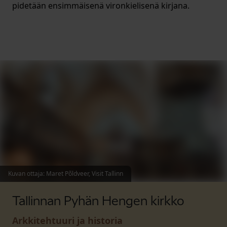
pidetään ensimmäisenä vironkielisenä kirjana.
Kuvan ottaja
:
Maret Põldveer, Visit Tallinn
Tallinnan Pyhän Hengen kirkko
Arkkitehtuuri ja historia