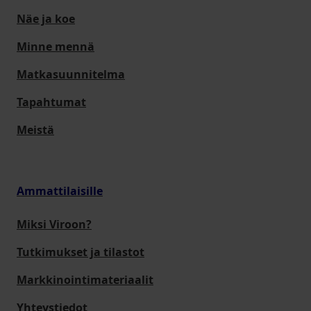
Näe ja koe
Minne mennä
Matkasuunnitelma
Tapahtumat
Meistä
Ammattilaisille
Miksi Viroon?
Tutkimukset ja tilastot
Markkinointimateriaalit
Yhteystiedot