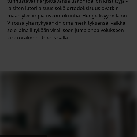
tunnustavat harjoittavansa uskontoa, on kristittyjä -
ja siten luterilaisuus sekä ortodoksisuus ovatkin
maan yleisimpiä uskontokuntia. Hengellisyydellä on
Virossa yhä nykyäänkin oma merkityksensä, vaikka
se ei aina liitykään viralliseen jumalanpalvelukseen
kirkkorakennuksen sisällä.