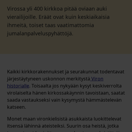
Virossa yli 400 kirkkoa pitää oviaan auki
vierailijoille. Eräät ovat kuin keskiaikaisia
ihmeitä, toiset taas vaatimattomia
jumalanpalveluspyhättöjä.
Kaikki kirkkorakennukset ja seurakunnat todentavat
järjestäytyneen uskonnon merkitystä
Viron
historialle
. Toisaalta jos nykyään kysyt keskiverrolta
virolaiselta hänen kirkossakäynnin tavoistaan, saatat
saada vastaukseksi vain kysymystä hämmästelevän
katseen.
Monet maan vironkielisistä asukkaista luokittelevat
itsensä lähinnä ateisteiksi. Suurin osa heistä, jotka