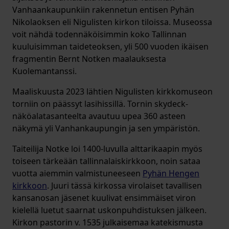
Vanhaankaupunkiin rakennetun entisen Pyhän
Nikolaoksen eli Nigulisten kirkon tiloissa. Museossa
voit nähdä todennäköisimmin koko Tallinnan
kuuluisimman taideteoksen, yli 500 vuoden ikäisen
fragmentin Bernt Notken maalauksesta
Kuolemantanssi.
Maaliskuusta 2023 lähtien Nigulisten kirkkomuseon
torniin on päässyt lasihissillä. Tornin skydeck-
näköalatasanteelta avautuu upea 360 asteen
näkymä yli Vanhankaupungin ja sen ympäristön.
Taiteilija Notke loi 1400-luvulla alttarikaapin myös
toiseen tärkeään tallinnalaiskirkkoon, noin sataa
vuotta aiemmin valmistuneeseen
Pyhän Hengen
kirkkoon
. Juuri tässä kirkossa virolaiset tavallisen
kansanosan jäsenet kuulivat ensimmäiset viron
kielellä luetut saarnat uskonpuhdistuksen jälkeen.
Kirkon pastorin v. 1535 julkaisemaa katekismusta