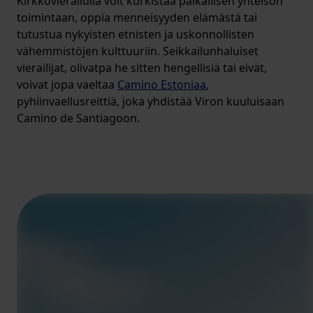
Kirkkovierailulla voit kurkistaa paikallisen yhteisön
toimintaan, oppia menneisyyden elämästä tai
tutustua nykyisten etnisten ja uskonnollisten
vähemmistöjen kulttuuriin. Seikkailunhaluiset
vierailijat, olivatpa he sitten hengellisiä tai eivät,
voivat jopa vaeltaa
Camino Estoniaa
,
pyhiinvaellusreittiä, joka yhdistää Viron kuuluisaan
Camino de Santiagoon.