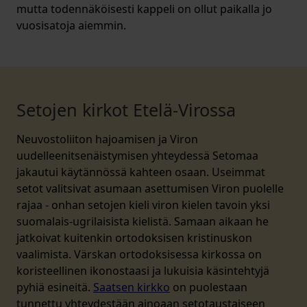
mutta todennäköisesti kappeli on ollut paikalla jo
vuosisatoja aiemmin.
Setojen kirkot Etelä-Virossa
Neuvostoliiton hajoamisen ja Viron
uudelleenitsenäistymisen yhteydessä Setomaa
jakautui käytännössä kahteen osaan. Useimmat
setot valitsivat asumaan asettumisen Viron puolelle
rajaa - onhan setojen kieli viron kielen tavoin yksi
suomalais-ugrilaisista kielistä. Samaan aikaan he
jatkoivat kuitenkin ortodoksisen kristinuskon
vaalimista. Värskan ortodoksisessa kirkossa on
koristeellinen ikonostaasi ja lukuisia käsintehtyjä
pyhiä esineitä.
Saatsen kirkko
on puolestaan
tunnettu yhteydestään ainoaan setotaustaiseen