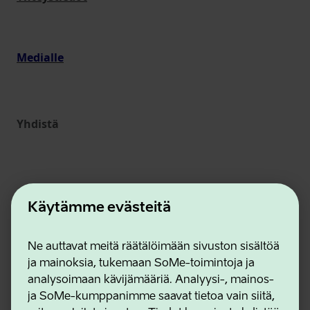
Medialle
Yhdistä
Käytämme evästeitä
Ne auttavat meitä räätälöimään sivuston sisältöä
ja mainoksia, tukemaan SoMe-toimintoja ja
Estonian Business and Innovation Agency
analysoimaan kävijämääriä. Analyysi-, mainos-
Yhteystiedot
ja SoMe-kumppanimme saavat tietoa vain siitä,
Yhteistyökumppanit