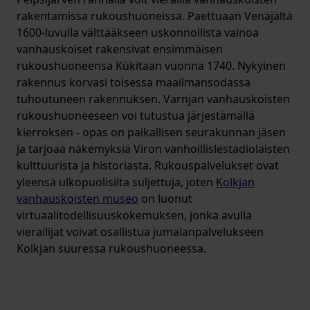
rakentamissa rukoushuoneissa. Paettuaan Venäjältä
1600-luvulla välttääkseen uskonnollista vainoa
vanhauskoiset rakensivat ensimmäisen
rukoushuoneensa Kükitaan vuonna 1740. Nykyinen
rakennus korvasi toisessa maailmansodassa
tuhoutuneen rakennuksen. Varnjan vanhauskoisten
rukoushuoneeseen voi tutustua järjestämällä
kierroksen - opas on paikallisen seurakunnan jäsen
ja tarjoaa näkemyksiä Viron vanhoillislestadiolaisten
kulttuurista ja historiasta. Rukouspalvelukset ovat
yleensä ulkopuolisilta suljettuja, joten
Kolkjan
vanhauskoisten museo
on luonut
virtuaalitodellisuuskokemuksen, jonka avulla
vierailijat voivat osallistua jumalanpalvelukseen
Kolkjan suuressa rukoushuoneessa.