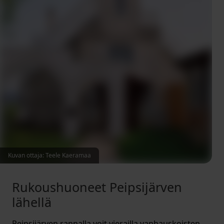
Kuvan ottaja: Teele Kaeramaa
Rukoushuoneet Peipsijärven
lähellä
Peipsijärven rannalla voit vierailla vanhauskoisten