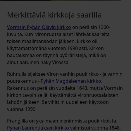
Merkittäviä kirkkoja saarilla
Vormsin Pyhän Olavin kirkko
on peräisin 1300-
luvulta. Kun vironruotsalaiset lähtivät saarelta
toisen maailmansodan jälkeen, kirkko oli
käyttämättömänä vuoteen 1990 asti. Kirkon
hautausmaa on täynnä pyöräristejä, mikä on
ainutlaatuinen näky Virossa.
Ruhnulla sijaitsee Viron vanhin puukirkko - ja vanhin
puurakennus -
Pyhän Magdaleenan kirkko
.
Rakennus on peräisin vuodelta 1643, mutta Vormsin
kirkon tavoin se jäi käyttämättä vironruotsalaisten
lähdön jälkeen. Se vihittiin uudelleen käyttöön
vuonna 1999.
Pranglilla on yksi maan pienimmistä puukirkoista.
Pyhän Laurentiuksen kirkko
valmistui vuonna 1848,