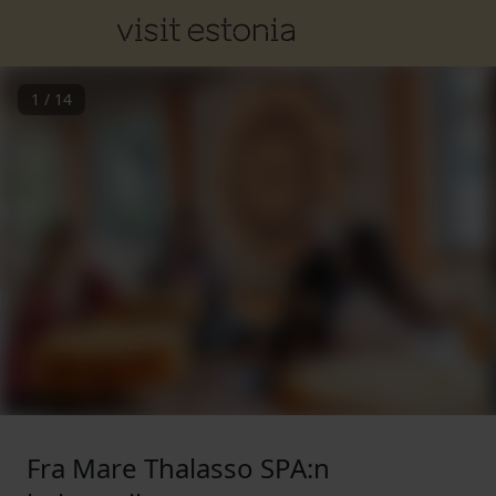
1
/
14
Fra Mare Thalasso SPA:n