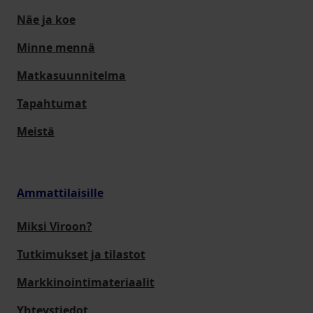
Näe ja koe
Minne mennä
Matkasuunnitelma
Tapahtumat
Meistä
Ammattilaisille
Miksi Viroon?
Tutkimukset ja tilastot
Markkinointimateriaalit
Yhteystiedot