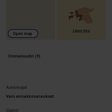
Länsi-Viro
Open map
Ominaisuudet (9)
Aukioloajat
Vain ennakkovaraukset
Sijainti