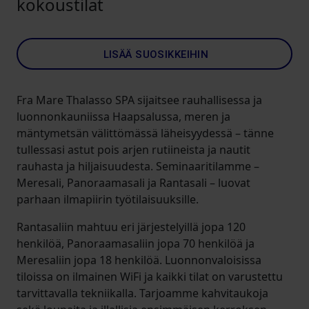
kokoustilat
LISÄÄ SUOSIKKEIHIN
Fra Mare Thalasso SPA sijaitsee rauhallisessa ja
luonnonkauniissa Haapsalussa, meren ja
mäntymetsän välittömässä läheisyydessä – tänne
tullessasi astut pois arjen rutiineista ja nautit
rauhasta ja hiljaisuudesta. Seminaaritilamme –
Meresali, Panoraamasali ja Rantasali – luovat
parhaan ilmapiirin työtilaisuuksille.
Rantasaliin mahtuu eri järjestelyillä jopa 120
henkilöä, Panoraamasaliin jopa 70 henkilöä ja
Meresaliin jopa 18 henkilöä. Luonnonvaloisissa
tiloissa on ilmainen WiFi ja kaikki tilat on varustettu
tarvittavalla tekniikalla. Tarjoamme kahvitaukoja