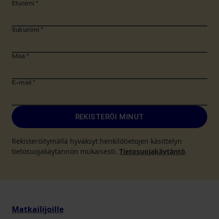
Etunimi
*
Sukunimi
*
Maa
*
E-mail
*
REKISTERÖI MINUT
Rekisteröitymällä hyväksyt henkilötietojen käsittelyn
tietosuojakäytännön mukaisesti.
Tietosuojakäytäntö
.
Matkailijoille