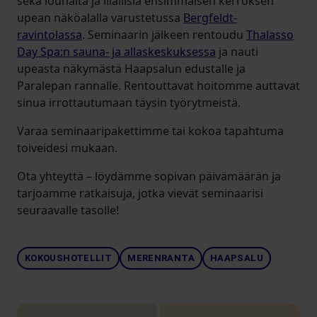
sekä lounaita ja illallisia ensimmäisen kerroksen
upean näköalalla varustetussa
Bergfeldt-
ravintolassa
. Seminaarin jälkeen rentoudu
Thalasso
Day Spa:n sauna- ja allaskeskuksessa
ja nauti
upeasta näkymästä Haapsalun edustalle ja
Paralepan rannalle. Rentouttavat hoitomme auttavat
sinua irrottautumaan täysin työrytmeistä.
Varaa seminaaripakettimme tai kokoa tapahtuma
toiveidesi mukaan.
Ota yhteyttä – löydämme sopivan päivämäärän ja
tarjoamme ratkaisuja, jotka vievät seminaarisi
seuraavalle tasolle!
KOKOUSHOTELLIT
MERENRANTA
HAAPSALU