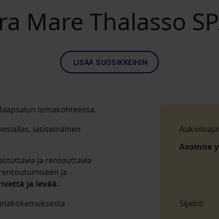
ra Mare Thalasso S
LISÄÄ SUOSIKKEIHIN
a Haapsalun lomakohteessa.
esiallas, lasiseinäinen
Aukioloaja
Avoinna 
stuttavia ja rentouttavia
 rentoutumiseen ja
vettä ja levää.
saunakokemuksesta
Sijainti