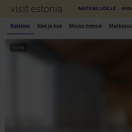
MATKAILIJOILLE
AMM
Kotisivu
Näe ja koe
Minne mennä
Matkasuu
1
/
14