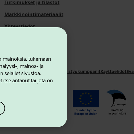
Tutkimukset ja tilastot
Markkinointimateriaalit
Yhteystiedot
 ja mainoksia, tukemaan
alyysi-, mainos- ja
novation Agency
Yhteystiedot
Yhteistyökumppanit
Käyttöehdot
Evä
selailet sivustoa.
 itse antanut tai jota on