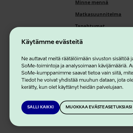
Minne mennä
Matkasuunnitelma
Tapahtumat
Meistä
Käytämme evästeitä
Ne auttavat meitä räätälöimään sivuston sisältöä
SoMe-toimintoja ja analysoimaan kävijämääriä. An
Estonian Business and In
SoMe-kumppanimme saavat tietoa vain siitä, miten 
Tiedot he voivat yhdistää muuhun dataan, jota olet
kerätty, kun olet käyttänyt heidän palvelujaan.
SALLI KAIKKI
MUOKKAA EVÄSTEASETUKSIASI