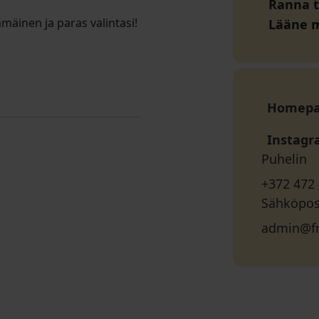
Ranna t
mäinen ja paras valintasi!
Lääne 
Homep
Instag
Puhelin
+372 472
Sähköpos
admin@fr