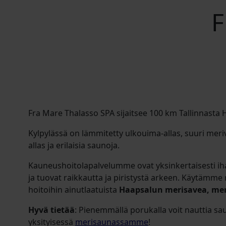
F
Fra Mare Thalasso SPA sijaitsee 100 km Tallinnast
Kylpylässä on lämmitetty ulkouima-allas, suuri meriv
allas ja erilaisia saunoja.
Kauneushoitolapalvelumme ovat yksinkertaisesti iha
ja tuovat raikkautta ja piristystä arkeen. Käytämme
hoitoihin ainutlaatuista
Haapsalun merisavea, meri
Hyvä tietää
: Pienemmällä porukalla voit nauttia 
yksityisessä
merisaunassamme
!