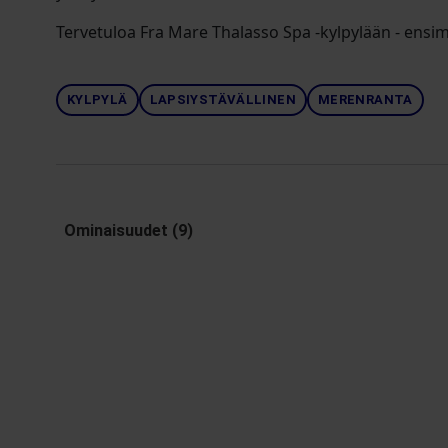
Tervetuloa Fra Mare Thalasso Spa -kylpylään - ensim
KYLPYLÄ
LAPSIYSTÄVÄLLINEN
MERENRANTA
Ominaisuudet (9)