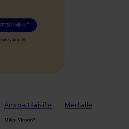
STERÖI MINUT
suojakäytännön
Ammattilaisille
Medialle
Miksi Viroon?