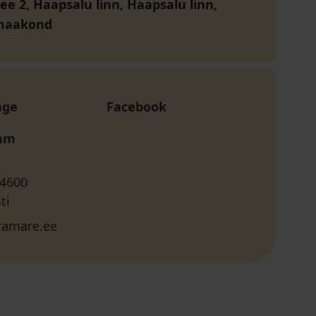
ee 2, Haapsalu linn, Haapsalu linn,
maakond
age
Facebook
ram
 4600
ti
amare.ee