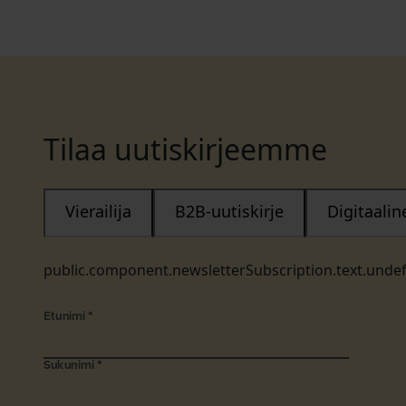
Tilaa uutiskirjeemme
Vierailija
B2B-uutiskirje
Digitaali
public.component.newsletterSubscription.text.unde
Etunimi
*
Sukunimi
*