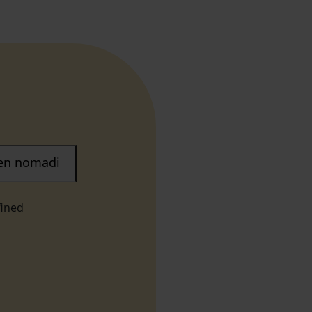
nen nomadi
fined