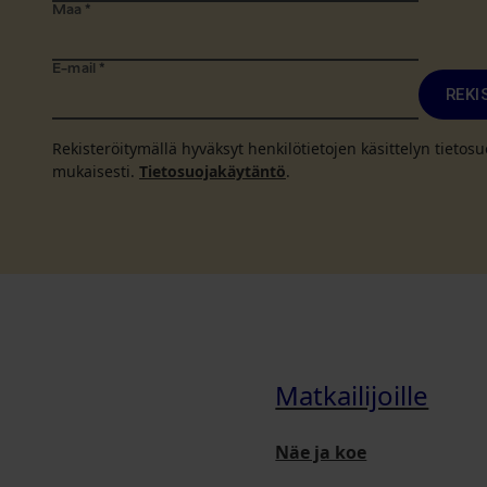
Maa
*
E-mail
*
REKI
Rekisteröitymällä hyväksyt henkilötietojen käsittelyn tieto
mukaisesti.
Tietosuojakäytäntö
.
Matkailijoille
Näe ja koe