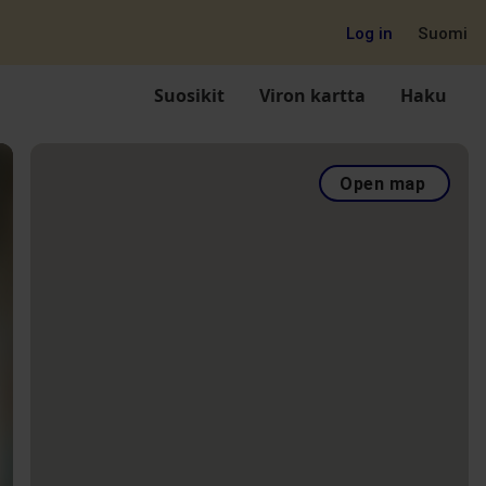
Log in
Suomi
Suosikit
Viron kartta
Haku
Open map