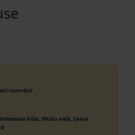
use
iekš rezervējot
 Hellamaa küla, Muhu vald, Saare
nd