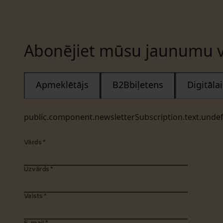
Abonējiet mūsu jaunumu v
Apmeklētājs
B2Bbiļetens
Digitāl
public.component.newsletterSubscription.text.unde
Vārds
*
Uzvārds
*
Valsts
*