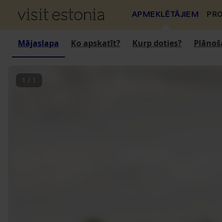
APMEKLĒTĀJIEM
PRO
Mājaslapa
Ko apskatīt?
Kurp doties?
Plānoš
1
/
1