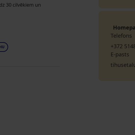
īdz 30 cilvēkiem un
Homep
Telefons
+372 514
HU
E-pasts
tihuseta