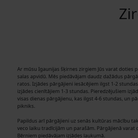
Zi
Ar mūsu Igaunijas šķirnes zirgiem Jūs varat doties 
salas apvidū. Mēs piedāvājam daudz dažādus pārgāji
ratos. Izjādes pārgājieni iesācējiem ilgst 1-2 stunda
izjādes cienītājiem 1-3 stundas. Pieredzējušiem izjā
visas dienas pārgājienu, kas ilgst 4-6 stundas, un pā
pikniks.
Papildus arī pārgājieni uz senās kultūras mācību tak
veco laiku tradīcijām un parašām. Pārgājienā varat d
Bērniem piedāvājam izjādes laukumā.