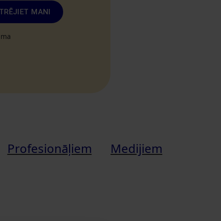
TRĒJIET MANI
tuma
Profesionāļiem
Medijiem