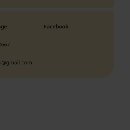
age
Facebook
8667
lu@gmail.com