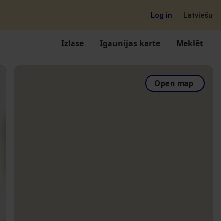
Log in
Latviešu
Izlase
Igaunijas karte
Meklēt
Open map