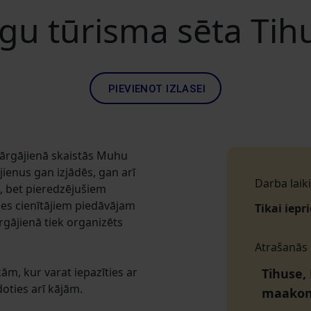
rgu tūrisma sēta Tih
PIEVIENOT IZLASEI
pārgājienā skaistās Muhu
enus gan izjādēs, gan arī
Darba laiki
s, bet pieredzējušiem
des cienītājiem piedāvājam
Tikai iepr
rgājienā tiek organizēts
Atrašanās
ām, kur varat iepazīties ar
Tihuse,
oties arī kājām.
maako