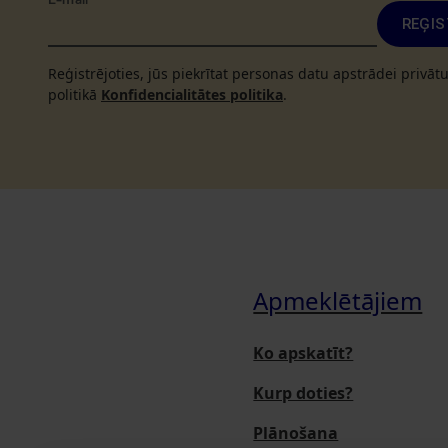
E-mail
*
REĢIS
Reģistrējoties, jūs piekrītat personas datu apstrādei privā
politikā
Konfidencialitātes politika
.
Apmeklētājiem
Ko apskatīt?
Kurp doties?
Plānošana