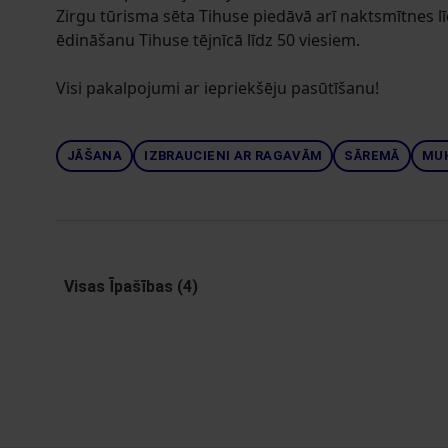
Zirgu tūrisma sēta Tihuse piedāvā arī naktsmītnes l
ēdināšanu Tihuse tējnīcā līdz 50 viesiem.
Visi pakalpojumi ar iepriekšēju pasūtīšanu!
JĀŠANA
IZBRAUCIENI AR RAGAVĀM
SĀREMĀ
MU
Visas Īpašības (4)