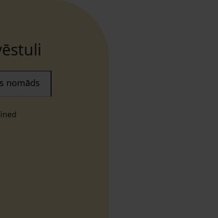
ēstuli
ais nomāds
fined