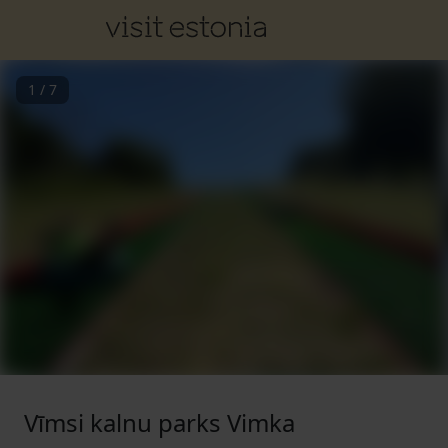
1
/
7
Vīmsi kalnu parks Vimka