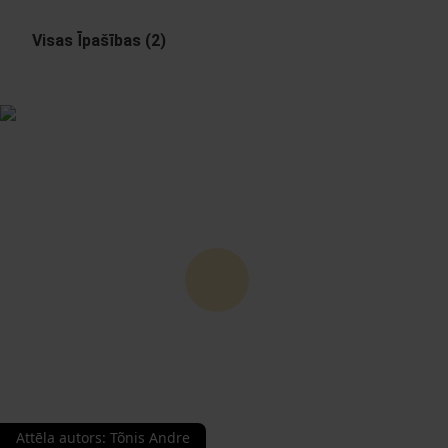
Visas Īpašības (2)
Attēla autors
:
Tõnis Andre