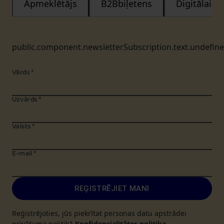
Apmeklētājs
B2Bbiļetens
Digitālais
public.component.newsletterSubscription.text.undefin
Vārds
*
Uzvārds
*
Valsts
*
E-mail
*
REĢISTRĒJIET MANI
Reģistrējoties, jūs piekrītat personas datu apstrādei
privātuma politikā
Konfidencialitātes politika
.