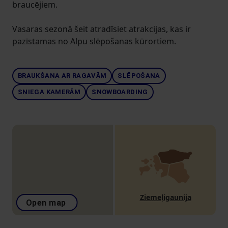
braucējiem.
Vasaras sezonā šeit atradīsiet atrakcijas, kas ir
pazīstamas no Alpu slēpošanas kūrortiem.
BRAUKŠANA AR RAGAVĀM
SLĒPOŠANA
SNIEGA KAMERĀM
SNOWBOARDING
Ziemeļigaunija
Open map