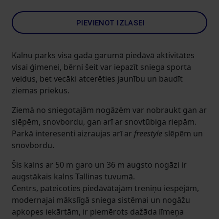
PIEVIENOT IZLASEI
Kalnu parks visa gada garumā piedāvā aktivitātes
visai ģimenei, bērni šeit var iepazīt sniega sporta
veidus, bet vecāki atcerēties jaunību un baudīt
ziemas priekus.
Ziemā no sniegotajām nogāzēm var nobraukt gan ar
slēpēm, snovbordu, gan arī ar snovtūbiga riepām.
Parkā interesenti aizraujas arī ar
freestyle
slēpēm un
snovbordu.
Šis kalns ar 50 m garo un 36 m augsto nogāzi ir
augstākais kalns Tallinas tuvumā.
Centrs, pateicoties piedāvātajām treniņu iespējām,
modernajai mākslīgā sniega sistēmai un nogāžu
apkopes iekārtām, ir piemērots dažāda līmeņa