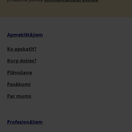
Apmeklētājiem
Ko apskatīt?
Kurp doties?
Plānošana
Pasākumi
Par mums
Profesionāļiem