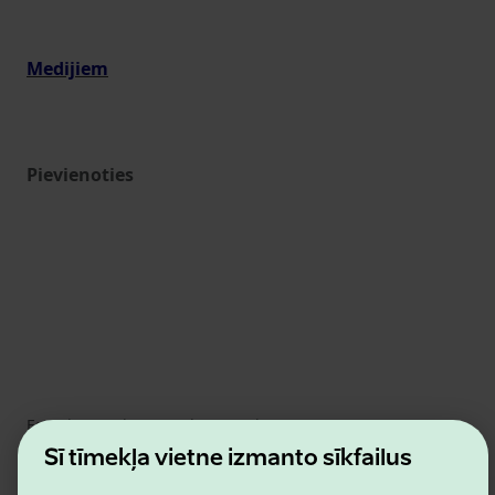
Medijiem
Pievienoties
Estonian Business and Innovation Agency
Kontakti
Šī tīmekļa vietne izmanto sīkfailus
Sadarbības partneri
Lietošanas noteikumi