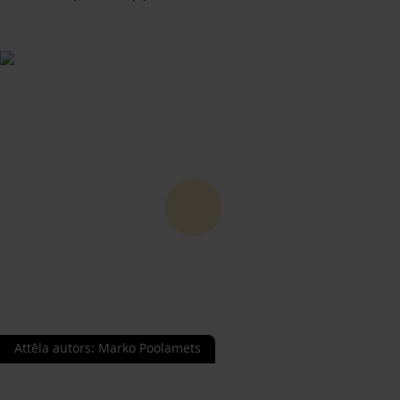
Attēla autors
:
Marko Poolamets