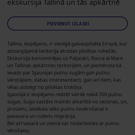
ekskursija Tallinā un tās apkārtnē
PIEVIENOT IZLASEI
Tallina, iespējams, ir vienīgā galvaspilsēta Eiropā, kur
aizsargājamā teritorija atrodas pilsētas robežās.
Ekskursija koncentrējas uz Paljasāri, Rocca al Mare
un Tallinas apkārtnes teritorijām, un piemērota kā
ievads par Igaunijas putnu sugām gan putnu
vērotājiem, dabas interesentiem, gan arī tiem, kas
vēlas aizbēgt no pilsētas trokšņa.
Igaunijā ir iespējams redzēt vairāk nekā 350 putnu
sugas. Sugu sastāvs mainās atkarībā no sezonas, un,
protams, labākais laiks putnu novērošanai ir
pavasara un rudens migrācija.
Bet arī vasarā un ziemā var nodarboties ar putnu
vērošanu.