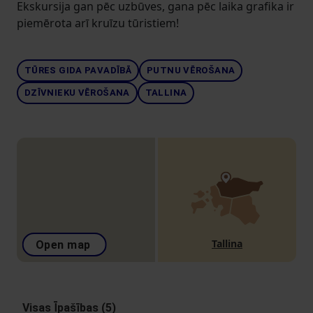
Ekskursija gan pēc uzbūves, gana pēc laika grafika ir
piemērota arī kruīzu tūristiem!
TŪRES GIDA PAVADĪBĀ
PUTNU VĒROŠANA
DZĪVNIEKU VĒROŠANA
TALLINA
Tallina
Open map
Visas Īpašības (5)