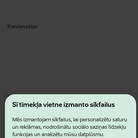
Pievienoties
Estonian Business and Innovation Agency
Kontakti
Šī tīmekļa vietne izmanto sīkfailus
Sadarbības partneri
Lietošanas noteikumi
Mēs izmantojam sīkfailus, lai personalizētu saturu
Sīkdatņu un konfidencialitātes politika
un reklāmas, nodrošinātu sociālo saziņas līdzekļu
funkcijas un analizētu mūsu datplūsmu.