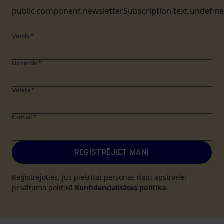
public.component.newsletterSubscription.text.undefin
Vārds
*
Uzvārds
*
Valsts
*
E-mail
*
REĢISTRĒJIET MANI
Reģistrējoties, jūs piekrītat personas datu apstrādei
privātuma politikā
Konfidencialitātes politika
.