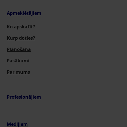
Apmeklētājiem
Ko apskatīt?
Kurp doties?
Plānošana
Pasākumi
Par mums
Profesionāļiem
Medijiem