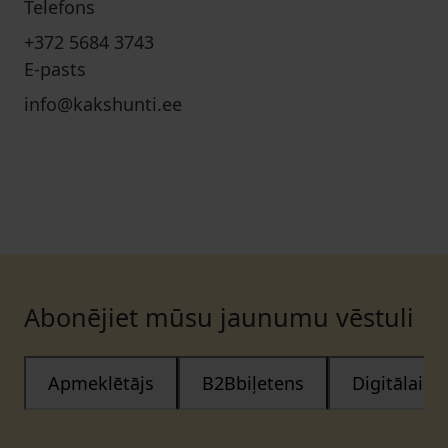
Telefons
+372 5684 3743
E-pasts
info@kakshunti.ee
Abonējiet mūsu jaunumu vēstuli
Apmeklētājs
B2Bbiļetens
Digitālais