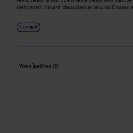
velosipēdus, laivas, ūdens velosipēdus vai slidas. Šei
kemperiem. Vasarā izbraucieni ar laivu no Ersavas ez
SETOMĀ
Visas Īpašības (6)