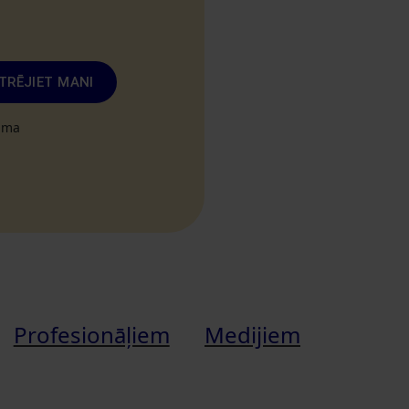
TRĒJIET MANI
tuma
Profesionāļiem
Medijiem