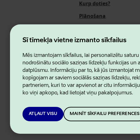
Kurp doties?
Plānošana
Pasākumi
Par mums
Šī tīmekļa vietne izmanto sīkfailus
Mēs izmantojam sīkfailus, lai personalizētu saturu
nodrošinātu sociālo saziņas līdzekļu funkcijas un
datplūsmu. Informāciju par to, kā jūs izmantojat m
Estonian Business and Innovatio
kopīgojam ar saviem sociālās saziņas līdzekļu, re
partneriem, kuri to var apvienot ar citu informācij
ko viņi apkopo, kad lietojat viņu pakalpojumus.
ATĻAUT VISU
MAINĪT SĪKFAILU PREFERENCES