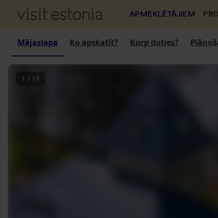
APMEKLĒTĀJIEM
PRO
Mājaslapa
Ko apskatīt?
Kurp doties?
Plānoš
1
/
19