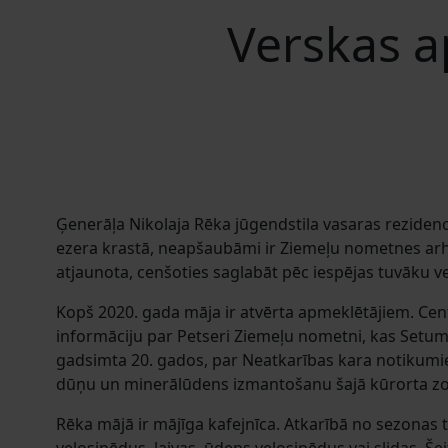
Verskas a
Ģenerāļa Nikolaja Rēka jūgendstila vasaras reziden
ezera krastā, neapšaubāmi ir Ziemeļu nometnes arhi
atjaunota, cenšoties saglabāt pēc iespējas tuvāku v
Kopš 2020. gada māja ir atvērta apmeklētājiem. Cent
informāciju par Petseri Ziemeļu nometni, kas Setumā
gadsimta 20. gados, par Neatkarības kara notikumie
dūņu un minerālūdens izmantošanu šajā kūrorta z
Rēka mājā ir mājīga kafejnīca. Atkarībā no sezonas 