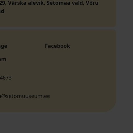
 29, Värska alevik, Setomaa vald, Võru
nd
age
Facebook
ram
 4673
ja@setomuuseum.ee