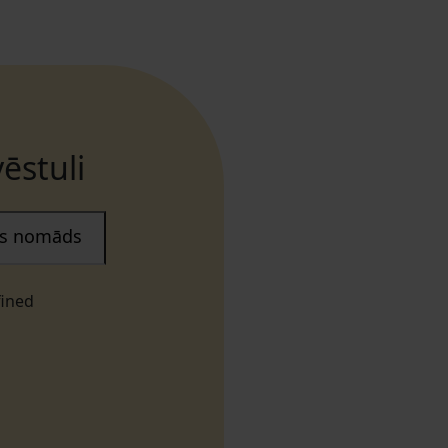
ēstuli
ais nomāds
fined