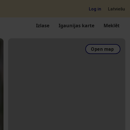
Log in
Latviešu
Izlase
Igaunijas karte
Meklēt
Open map