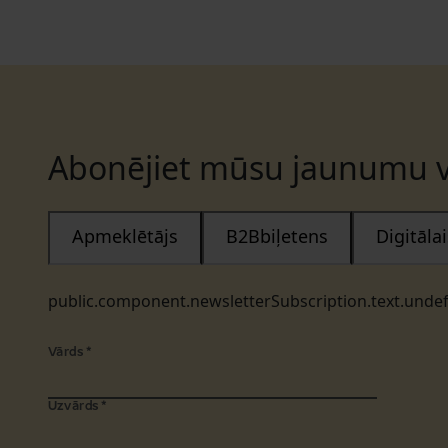
Abonējiet mūsu jaunumu v
Apmeklētājs
B2Bbiļetens
Digitāl
public.component.newsletterSubscription.text.unde
Vārds
*
Uzvārds
*