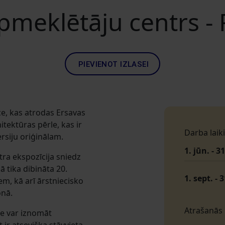
pmeklētāju centrs -
PIEVIENOT IZLASEI
ce, kas atrodas Ersavas
tektūras pērle, kas ir
Darba laiki
ersiju oriģinālam.
1. jūn. - 3
ra ekspozīcija sniedz
 tika dibināta 20.
1. sept. - 
m, kā arī ārstniecisko
onā.
Atrašanās
te var iznomāt