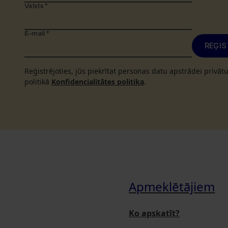
Valsts
*
E-mail
*
REĢIS
Reģistrējoties, jūs piekrītat personas datu apstrādei privā
politikā
Konfidencialitātes politika
.
Apmeklētājiem
Ko apskatīt?