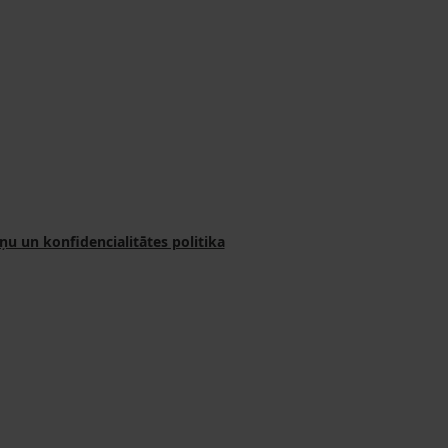
ņu un konfidencialitātes politika