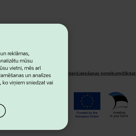
 un reklāmas,
 analizētu mūsu
ūsu vietni, mēs arī
n Agency
Kontakti
Sadarbības partneri
Lietošanas noteikumi
Sīkdat
klamēšanas un analīzes
u, ko viņiem sniedzat vai