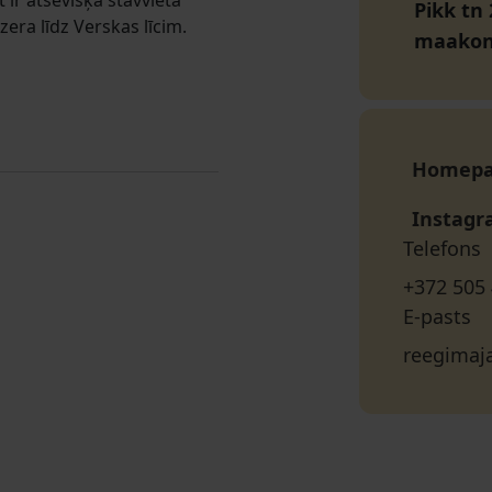
t ir atsevišķa stāvvieta
Pikk tn
era līdz Verskas līcim.
maako
Homep
Instag
Telefons
+372 505
E-pasts
reegima