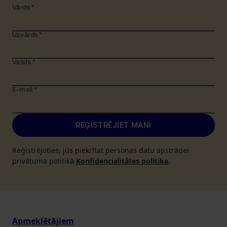
Vārds
*
Uzvārds
*
Valsts
*
E-mail
*
REĢISTRĒJIET MANI
Reģistrējoties, jūs piekrītat personas datu apstrādei
privātuma politikā
Konfidencialitātes politika
.
Apmeklētājiem