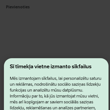
Pievienoties
Estonian Business and Innovation Agency
Šī tīmekļa vietne izmanto sīkfailus
Kontakti
Sadarbības partneri
Lietošanas noteikumi
Mēs izmantojam sīkfailus, lai personalizētu saturu
Sīkdatņu un konfidencialitātes politika
un reklāmas, nodrošinātu sociālo saziņas līdzekļu
funkcijas un analizētu mūsu datplūsmu.
Informāciju par to, kā jūs izmantojat mūsu vietni,
mēs arī kopīgojam ar saviem sociālās saziņas
līdzekļu, reklamēšanas un analīzes partneriem,