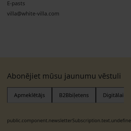
E-pasts
villa@white-villa.com
Abonējiet mūsu jaunumu vēstuli
Apmeklētājs
B2Bbiļetens
Digitālais
public.component.newsletterSubscription.text.undefin