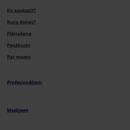
Ko apskatīt?
Kurp doties?
Plānošana
Pasākumi
Par mums
Profesionāļiem
Medijiem