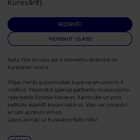
Kuresārē)
REZERVĒT
PIEVIENOT IZLASEI
Baltā Villa atrodas pāris kilometru attālumā no
Kuresāres centra.
Mājas četrās guļamistabās kopā varam uzņemt 6
cilvēkus. Viesistabā-galerijā patīkamu noskaņojumu
rada baltās Estonia klavieres. Kamīnzāle un pirts
palīdzēs aizpildīt klusos vakarus. Viesi var izmantot
arī labi aprīkoto virtuvi.
Laipni aicināti uz Kuresāres Balto Villu!