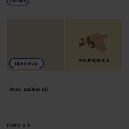
SĀREMĀ
Rietumigaunija
Open map
Visas Īpašības (9)
Darba laiki