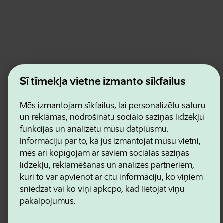
Estonian Business and Innovation Agency
Šī tīmekļa vietne izmanto sīkfailus
Kontakti
Sadarbības partneri
Lietošanas noteikumi
Mēs izmantojam sīkfailus, lai personalizētu saturu
Sīkdatņu un konfidencialitātes politika
un reklāmas, nodrošinātu sociālo saziņas līdzekļu
funkcijas un analizētu mūsu datplūsmu.
Informāciju par to, kā jūs izmantojat mūsu vietni,
mēs arī kopīgojam ar saviem sociālās saziņas
līdzekļu, reklamēšanas un analīzes partneriem,
kuri to var apvienot ar citu informāciju, ko viņiem
sniedzat vai ko viņi apkopo, kad lietojat viņu
pakalpojumus.