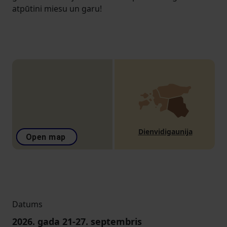
atpūtini miesu un garu!
Dienvidigaunija
Open map
Datums
2026. gada
21
-
27. septembris