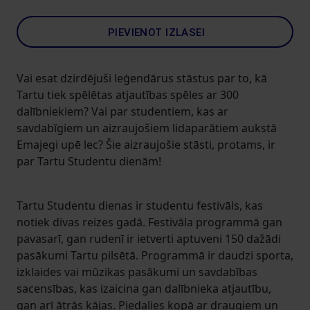
PIEVIENOT IZLASEI
Vai esat dzirdējuši leģendārus stāstus par to, kā
Tartu tiek spēlētas atjautības spēles ar 300
dalībniekiem? Vai par studentiem, kas ar
savdabīgiem un aizraujošiem lidaparātiem aukstā
Emajegi upē lec? Šie aizraujošie stāsti, protams, ir
par Tartu Studentu dienām!
Tartu Studentu dienas ir studentu festivāls, kas
notiek divas reizes gadā. Festivāla programmā gan
pavasarī, gan rudenī ir ietverti aptuveni 150 dažādi
pasākumi Tartu pilsētā. Programmā ir daudzi sporta,
izklaides vai mūzikas pasākumi un savdabības
sacensības, kas izaicina gan dalībnieka atjautību,
gan arī ātrās kājas. Piedalies kopā ar draugiem un