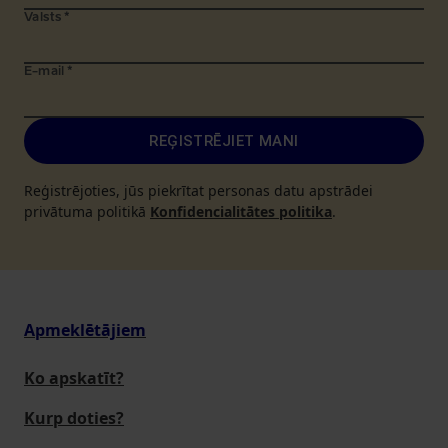
Valsts
*
E-mail
*
REĢISTRĒJIET MANI
Reģistrējoties, jūs piekrītat personas datu apstrādei
privātuma politikā
Konfidencialitātes politika
.
Apmeklētājiem
Ko apskatīt?
Kurp doties?