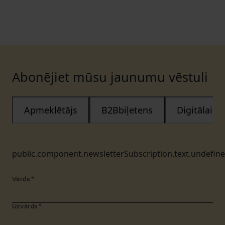
Abonējiet mūsu jaunumu vēstuli
Apmeklētājs
B2Bbiļetens
Digitālais
public.component.newsletterSubscription.text.undefin
Vārds
*
Uzvārds
*