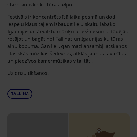
starptautisko kultūras telpu.
Festivāls ir koncentrēts īsā laika posmā un dod
iespēju klausītājiem izbaudīt lielu skaitu labāko
Igaunijas un ārvalstu mūziķu priekšnesumu, tādējādi
rotājot un bagātinot Tallinas un Igaunijas kultūras
ainu kopumā. Gan lieli, gan mazi ansambļi atskaņos
klasiskās mūzikas šedevrus, atklās jaunus favorītus
un piedzīvos kamermūzikas vitalitāti.
Uz drīzu tikšanos!
TALLINA