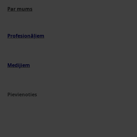
Par mums
Profesionāļiem
Medijiem
Pievienoties