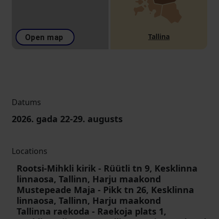
Tallina
Open map
Datums
2026. gada
22
-
29. augusts
Locations
Rootsi-Mihkli kirik
-
Rüütli tn 9, Kesklinna
linnaosa, Tallinn, Harju maakond
Mustepeade Maja
-
Pikk tn 26, Kesklinna
linnaosa, Tallinn, Harju maakond
Tallinna raekoda
-
Raekoja plats 1,