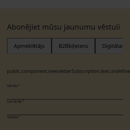
Abonējiet mūsu jaunumu vēstuli
Apmeklētājs
B2Bbiļetens
Digitālais
public.component.newsletterSubscription.text.undefin
Vārds
*
Uzvārds
*
Valsts
*