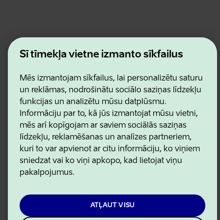
Estonian Business and Innovation Agency
Kontakti
Šī tīmekļa vietne izmanto sīkfailus
Sadarbības partneri
Lietošanas noteikumi
Mēs izmantojam sīkfailus, lai personalizētu saturu
Sīkdatņu un konfidencialitātes politika
un reklāmas, nodrošinātu sociālo saziņas līdzekļu
funkcijas un analizētu mūsu datplūsmu.
Informāciju par to, kā jūs izmantojat mūsu vietni,
mēs arī kopīgojam ar saviem sociālās saziņas
līdzekļu, reklamēšanas un analīzes partneriem,
kuri to var apvienot ar citu informāciju, ko viņiem
sniedzat vai ko viņi apkopo, kad lietojat viņu
pakalpojumus.
ATĻAUT VISU