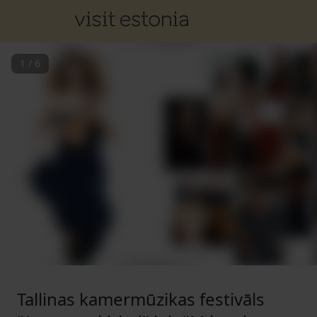
1
/
6
Tallinas kamermūzikas festivāls