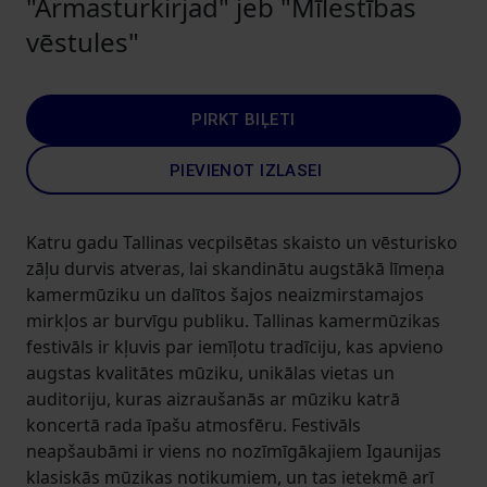
"Armasturkirjad" jeb "Mīlestības
vēstules"
PIRKT BIĻETI
PIEVIENOT IZLASEI
Katru gadu Tallinas vecpilsētas skaisto un vēsturisko
zāļu durvis atveras, lai skandinātu augstākā līmeņa
kamermūziku un dalītos šajos neaizmirstamajos
mirkļos ar burvīgu publiku. Tallinas kamermūzikas
festivāls ir kļuvis par iemīļotu tradīciju, kas apvieno
augstas kvalitātes mūziku, unikālas vietas un
auditoriju, kuras aizraušanās ar mūziku katrā
koncertā rada īpašu atmosfēru. Festivāls
neapšaubāmi ir viens no nozīmīgākajiem Igaunijas
klasiskās mūzikas notikumiem, un tas ietekmē arī