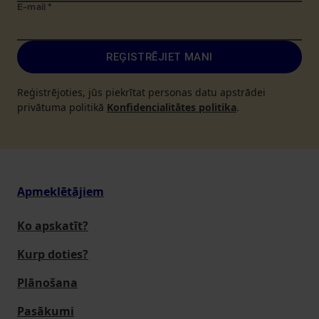
E-mail
*
REĢISTRĒJIET MANI
Reģistrējoties, jūs piekrītat personas datu apstrādei
privātuma politikā
Konfidencialitātes politika
.
Apmeklētājiem
Ko apskatīt?
Kurp doties?
Plānošana
Pasākumi