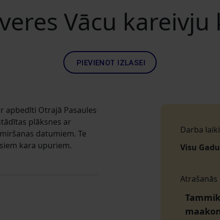
veres Vācu kareivju 
PIEVIENOT IZLASEI
ir apbedīti Otrajā Pasaules
stādītas plāksnes ar
Darba laiki
 miršanas datumiem. Te
isiem kara upuriem.
Visu Gadu
Atrašanās
Tammiku
maako