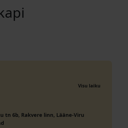
kapi
Visu laiku
 tn 6b, Rakvere linn, Lääne-Viru
nd