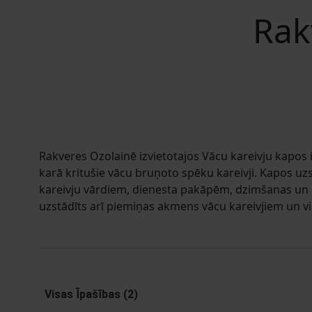
Rak
Rakveres Ozolainē izvietotajos Vācu kareivju kapos 
karā kritušie vācu bruņoto spēku kareivji. Kapos uz
kareivju vārdiem, dienesta pakāpēm, dzimšanas un
uzstādīts arī piemiņas akmens vācu kareivjiem un v
Visas Īpašības (2)