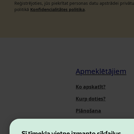
Reģistrējoties, jūs piekrītat personas datu apstrādei privā
politikā
Konfidencialitātes politika
.
Apmeklētājiem
Ko apskatīt?
Kurp doties?
Plānošana
Pasākumi