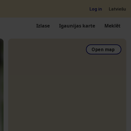
Log in
Latviešu
Izlase
Igaunijas karte
Meklēt
Open map