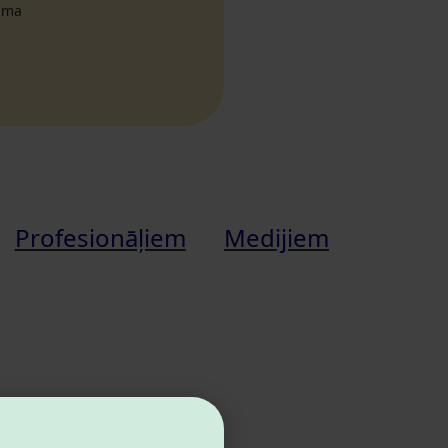
tuma
Profesionāļiem
Medijiem