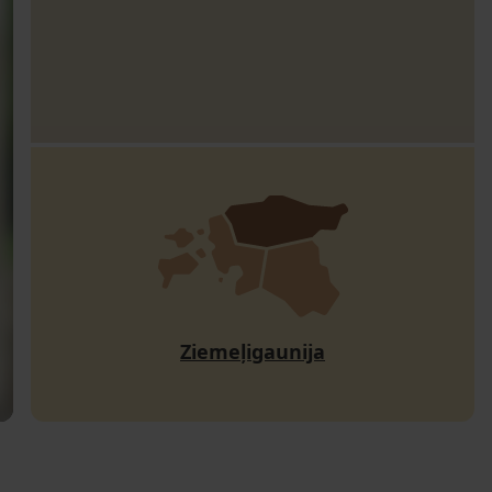
Ziemeļigaunija