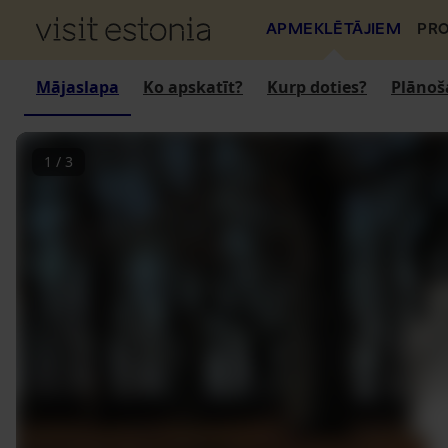
APMEKLĒTĀJIEM
PRO
Mājaslapa
Ko apskatīt?
Kurp doties?
Plānoš
1
/
3