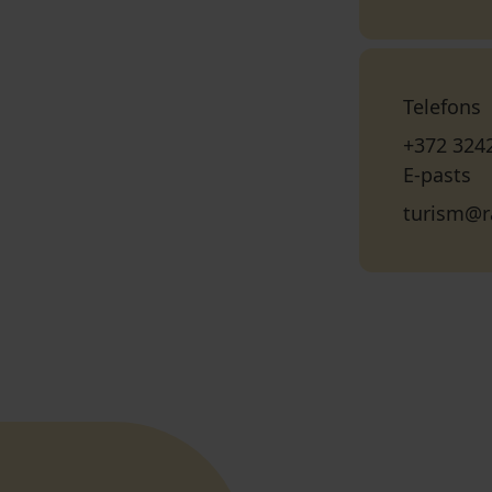
Telefons
+372 324
E-pasts
turism@r