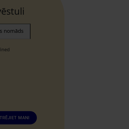
ēstuli
ais nomāds
fined
TRĒJIET MANI