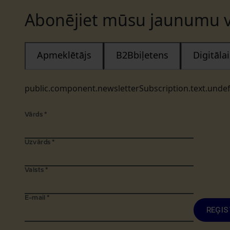
Abonējiet mūsu jaunumu v
Apmeklētājs
B2Bbiļetens
Digitāl
public.component.newsletterSubscription.text.unde
Vārds
*
Uzvārds
*
Valsts
*
E-mail
*
REĢIS