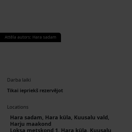
Attēla autors
:
Hara sadam
Darba laiki
Tikai iepriekš rezervējot
Locations
Hara sadam, Hara küla, Kuusalu vald,
Harju maakond
Loksa metskond 1, Hara küla, Kuusalu