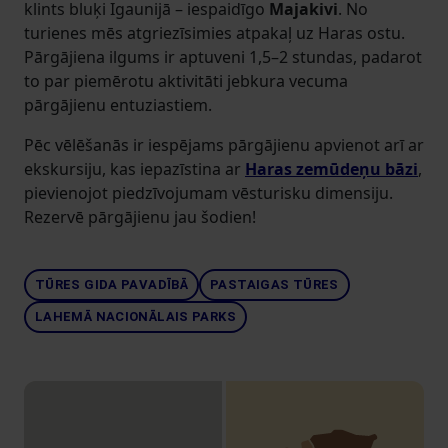
klints bluķi Igaunijā – iespaidīgo
Majakivi
. No
turienes mēs atgriezīsimies atpakaļ uz Haras ostu.
Pārgājiena ilgums ir aptuveni 1,5–2 stundas, padarot
to par piemērotu aktivitāti jebkura vecuma
pārgājienu entuziastiem.
Pēc vēlēšanās ir iespējams pārgājienu apvienot arī ar
ekskursiju, kas iepazīstina ar
Haras zemūdeņu bāzi
,
pievienojot piedzīvojumam vēsturisku dimensiju.
Rezervē pārgājienu jau šodien!
TŪRES GIDA PAVADĪBĀ
PASTAIGAS TŪRES
LAHEMĀ NACIONĀLAIS PARKS