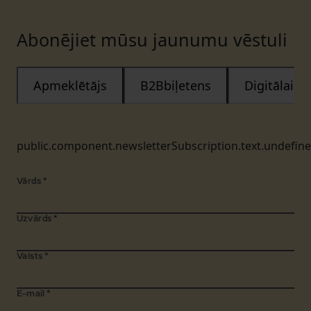
Abonējiet mūsu jaunumu vēstuli
Apmeklētājs
B2Bbiļetens
Digitālais
public.component.newsletterSubscription.text.undefin
Vārds
*
Uzvārds
*
Valsts
*
E-mail
*