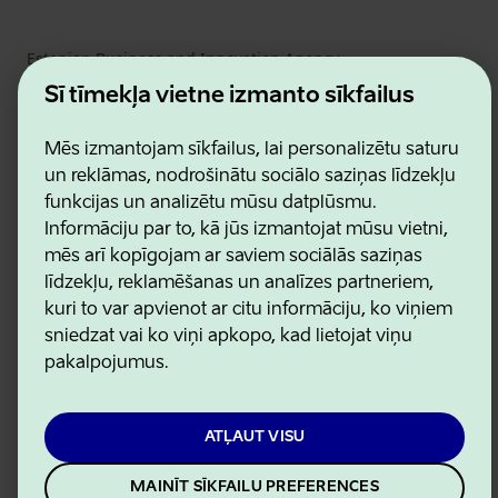
Estonian Business and Innovation Agency
Kontakti
Šī tīmekļa vietne izmanto sīkfailus
Sadarbības partneri
Lietošanas noteikumi
Mēs izmantojam sīkfailus, lai personalizētu saturu
Sīkdatņu un konfidencialitātes politika
un reklāmas, nodrošinātu sociālo saziņas līdzekļu
funkcijas un analizētu mūsu datplūsmu.
Informāciju par to, kā jūs izmantojat mūsu vietni,
mēs arī kopīgojam ar saviem sociālās saziņas
līdzekļu, reklamēšanas un analīzes partneriem,
kuri to var apvienot ar citu informāciju, ko viņiem
sniedzat vai ko viņi apkopo, kad lietojat viņu
pakalpojumus.
ATĻAUT VISU
MAINĪT SĪKFAILU PREFERENCES