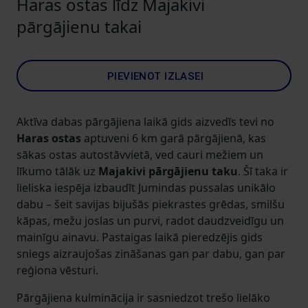
Haras ostas līdz Majakivi
pārgājienu takai
PIEVIENOT IZLASEI
Aktīva dabas pārgājiena laikā gids aizvedīs tevi no
Haras ostas
aptuveni 6 km garā pārgājienā, kas
sākas ostas autostāvvietā, ved cauri mežiem un
līkumo tālāk uz
Majakivi pārgājienu taku
. Šī taka ir
lieliska iespēja izbaudīt Jumindas pussalas unikālo
dabu – šeit savijas bijušās piekrastes grēdas, smilšu
kāpas, mežu joslas un purvi, radot daudzveidīgu un
mainīgu ainavu. Pastaigas laikā pieredzējis gids
sniegs aizraujošas zināšanas gan par dabu, gan par
reģiona vēsturi.
Pārgājiena kulminācija ir sasniedzot trešo lielāko