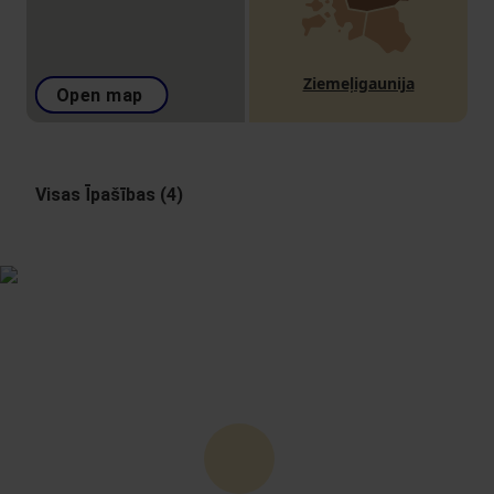
Ziemeļigaunija
Open map
Visas Īpašības (4)