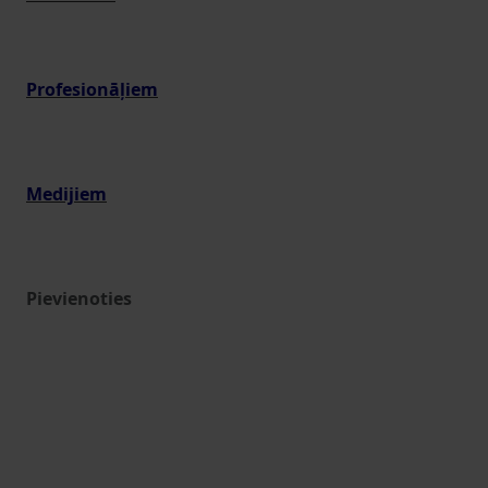
Profesionāļiem
Medijiem
Pievienoties